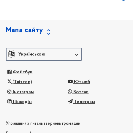
Мапа сайту
Українською
Фейсбук
(Твіттер)
Ютьюб
Інстаграм
Вотсап
Лінкедін
Телеграм
Управління з питань звернень громадян