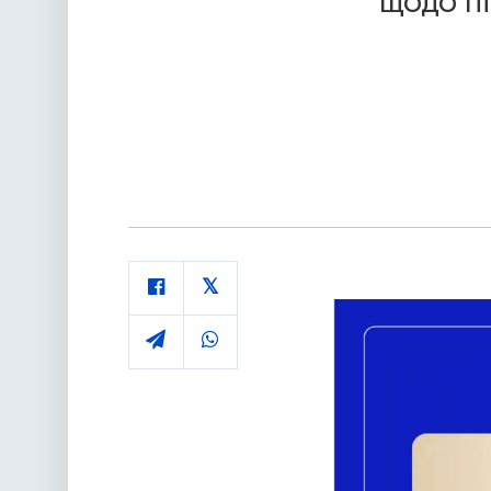
щодо пі