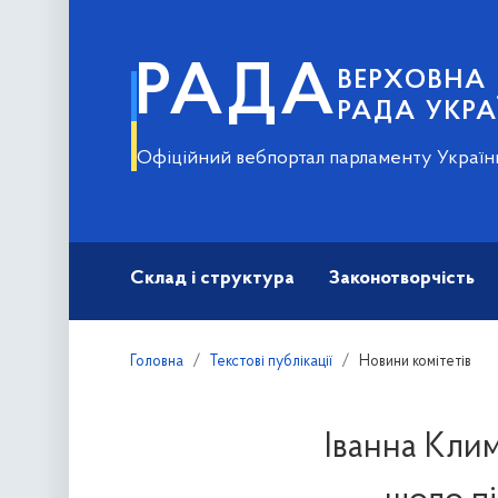
РАДА
ВЕРХОВНА
РАДА УКРА
Офіційний вебпортал парламенту Україн
Склад і структура
Законотворчість
Головна
Текстові публікації
Новини комітетів
Іванна Кли