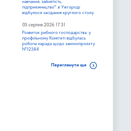
навчання, зайнятість,
підприємництво": в Ужгороді
відбулося засідання круглого столу
03 серпня 2026 17:31
Розвиток рибного господарства: у
профільному Комітеті відбулась
робоча нарада щодо законопроєкту
№12384
Переглянути ще