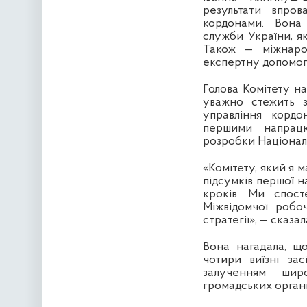
результати впров
кордонами. Вона 
служби України, як
Також — міжнарод
експертну допомог
Голова Комітету на
уважно стежить з
управління корд
першими напрацю
розробки Національ
«Комітету, який я 
підсумків першої н
кроків. Ми спос
Міжвідомчої робо
стратегії», — сказ
Вона нагадала, щ
чотири виїзні зас
залученням широ
громадських органі