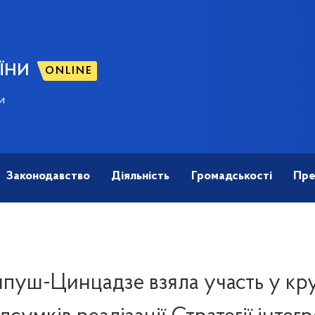
ЇНИ
ONLINE
и
Законодавство
Діяльність
Громадськості
Пре
мпуш-Цинцадзе взяла участь у кру