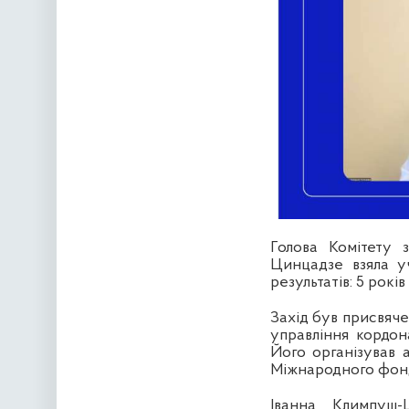
Голова Комітету 
Цинцадзе взяла уч
результатів: 5 рокі
Захід був присвяче
управління кордон
Його організував 
Міжнародного фонд
Іванна Климпуш-