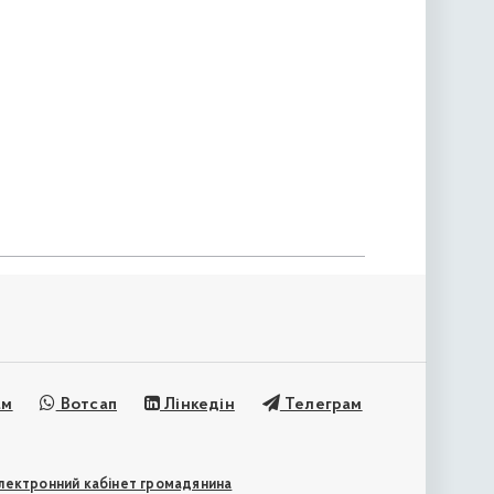
ам
Вотсап
Лінкедін
Телеграм
лектронний кабінет громадянина