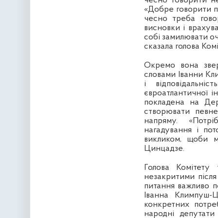
чесно говорити не
«Добре говорити п
чесно треба гово
висновки і врахув
собі замилювати очі
сказала голова Комі
Окремо вона звер
словами Іванни Кл
і відповідальніс
євроатлантичної і
покладена на Дер
створювати певне
напряму. «Потрі
нагадування і по
викликом, щоби м
Цинцадзе.
Голова Комітету 
незакритими після
питання важливо 
Іванна Климпуш-Ц
конкретних потре
народні депутати