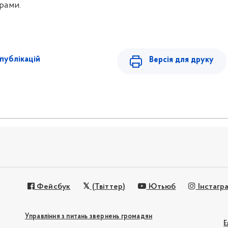
ерами.
публікацій
Версія для друку
Фейсбук
(Твіттер)
Ютьюб
Інстагр
Управління з питань звернень громадян
Е