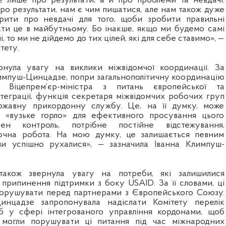
 лише про результати, а й про проблеми та невдачі.
ро результати, нам є чим пишатися, але нам також дуже
рити про невдачі для того, щоби зробити правильні
ати це в майбутньому. Бо інакше, якщо ми будемо самі
, то ми не дійдемо до тих цілей, які для себе ставимо», —
тету.
нула увагу на виклики міжвідомчої координації. За
импуш-Цинцадзе, попри загальнополітичну координацію
ть Віцепрем’єр-міністра з питань європейської та
нтеграції, функція секретаря міжвідомчих робочих груп
жавну прикордонну службу. Це, на її думку, може
 «вузьке горло» для ефективного просування цього
бен контроль, потрібне постійне відстежування,
точна робота. На мою думку, це залишається певним
и успішно рухалися», — зазначила Іванна Климпуш-
також звернула увагу на потреби, які залишилися
 припинення підтримки з боку USAID. За її словами, ці
порушувати перед партнерами з Європейського Союзу.
инцадзе запропонувала надіслати Комітету перелік
б у сфері інтегрованого управління кордонами, щоб
 могли порушувати ці питання під час міжнародних