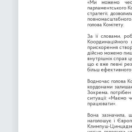
«Ми можемо чесн
парламентського Ко
стратегії, дозволи
повномасштабного
голова Комітету.
За її словами, р
Координаційного 
прискорення створ
дійсно можемо пиша
внутрішніх справ ц
що є вже певні рез
більш ефективного 
Водночас голова Ко
кордонами залишає
Зокрема, потрібен
ситуації: «Маємо 
працювати».
Вона зазначила, 
наголошує і Європ
Климпуш-Цинцадзе 