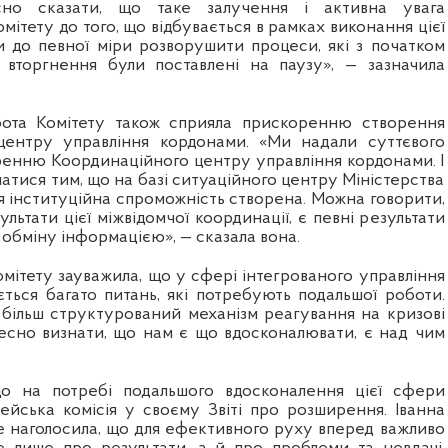
о сказати, що таке залучення і активна увага
мітету до того, що відбувається в рамках виконання цієї
ли до певної міри розворушити процеси, які з початком
 вторгнення були поставлені на паузу», — зазначила
обота Комітету також сприяла прискоренню створення
центру управління кордонами. «Ми надали суттєвого
енню Координаційного центру управління кордонами. І
тися тим, що на базі ситуаційного центру Міністерства
я інституційна спроможність створена. Можна говорити,
ультати цієї міжвідомчої координації, є певні результати
обміну інформацією», — сказала вона.
мітету зауважила, що у сфері інтегрованого управління
ться багато питань, які потребують подальшої роботи.
 більш структурований механізм реагування на кризові
чесно визнати, що нам є що вдосконалювати, є над чим
що на потребі подальшого вдосконалення цієї сфери
ейська комісія у своєму Звіті про розширення. Іванна
наголосила, що для ефективного руху вперед важливо