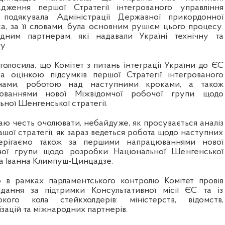
адження першої Стратегії інтегрованого управління
подякувала Адміністрації Державної прикордонної
а, за її словами, була основним рушієм цього процесу.
ним партнерам, які надавали Україні технічну та
у.
голосила, що Комітет з питань інтеграції України до ЄС
а оцінкою підсумків першої Стратегії інтегрованого
онами, роботою над наступними кроками, а також
ваннями нової Міжвідомчої робочої групи щодо
ної Шенгенської стратегії.
маю честь очолювати, небайдуже, як просувається аналіз
ашої стратегії, як зараз ведеться робота щодо наступних
терігаємо також за першими напрацюваннями нової
чої групи щодо розробки Національної Шенгенської
ала Іванна Климпуш-Цинцадзе.
о в рамках парламентського контролю Комітет провів
ідання за підтримки Консультативної місії ЄС та із
кого кола стейкхолдерів: міністерств, відомств,
зацій та міжнародних партнерів.