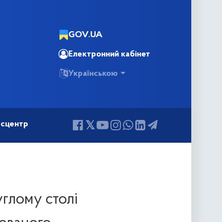
GOV.UA
Електронний кабінет
Українською
сцентр
глому столі