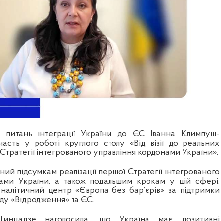
з питань інтеграції України до ЄС Іванна Климпуш-
асть у роботі круглого столу «Від візії до реальних
в Стратегії інтегрованого управління кордонами України».
ний підсумкам реалізації першої Стратегії інтегрованого
ами України, а також подальшим крокам у цій сфері.
аналітичний центр «Європа без бар’єрів» за підтримки
у «Відродження» та ЄС.
Цинцадзе наголосила, що Україна має позитивні