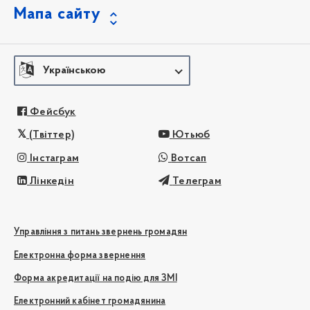
Мапа сайту
Українською
Фейсбук
(Твіттер)
Ютьюб
Інстаграм
Вотсап
Лінкедін
Телеграм
Управління з питань звернень громадян
Електронна форма звернення
Форма акредитації на подію для ЗМІ
Електронний кабінет громадянина