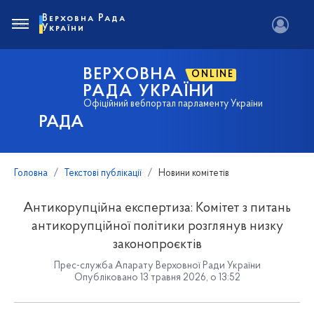
Верховна Рада
України
ВЕРХОВНА
ONLINE
РАДА УКРАЇНИ
Офіційний вебпортал парламенту України
РАДА
Головна
Текстові публікації
Новини комітетів
Антикорупційна експертиза: Комітет з питань
антикорупційної політики розглянув низку
законопроєктів
Прес-служба Апарату Верховної Ради України
Опубліковано 13 травня 2026, о 13:52