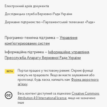
Електронний архів документів
Дослідницька служба Верховної Ради України
Державне підприємство «Парламентський телеканал «Рада»
Програмно-технічна підтримка —
Управління
комп'ютеризованих систем
Iнформаційна підтримка —
Інформаційне управління,
Пресслужба Апарату Верховної Ради України
Портал працює у тестовому режимі. Окремі функції
можуть не працювати. Якщо ви маєте зауваження або
пропозиції, будь ласка, напишіть нам:
Форма зворотного
зв'язку
Весь контент доступний за ліцензією
Creative Commons
Attribution 4.0 International license
, якщо не зазначено
інше