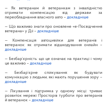
— Як ветеранам й ветеранкам з інвалідністю
отримати компенсацію від держави за
переобладнання власного авто –
докладніше
— Що важливо знати про оновлене «е-Посвідчення
ветерана» у Дії –
докладніше
— Компенсація автоцивілки для ветеранів і
ветеранок: як отримати відшкодування онлайн –
докладніше
— Безбар’єрність: що це означає на практиці і чому
це важливо –
докладніше
— Безбар’єрне спілкування: як будувати
комунікацію з людьми, які мають порушення зору –
докладніше
— Лікування і підтримка у одному місці: триває
розвиток мережі Просторів турботи про ветеранів
й ветеранок –
докладніше