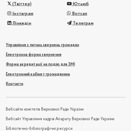
(Твіттер)
Ютьюб
Інстаграм
Вотсап
Лінкедін
Телеграм
Управління з питань звернень громадян
Електронна форма звернення
Форма акредитації на подію для ЗМІ
Електронний кабінет громадянина
Контакти
Вебсайти комітетів Верховної Ради України
Вебсайт Управління кадрів Апарату Верховної Ради України
Бібліотечно-бібліографічні ресурси