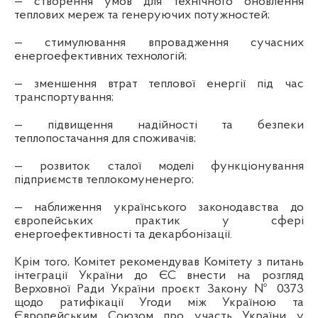
— створення умов для технічного оновлення
теплових мереж та генеруючих потужностей;
— стимулювання впровадження сучасних
енергоефективних технологій;
— зменшення втрат теплової енергії під час
транспортування;
— підвищення надійності та безпеки
теплопостачання для споживачів;
— розвиток сталої моделі функціонування
підприємств теплокомуненерго;
— наближення українського законодавства до
європейських практик у сфері
енергоефективності та декарбонізації.
Крім того, Комітет рекомендував Комітету з питань
інтеграції України до ЄС внести на розгляд
Верховної Ради України проєкт Закону № 0373
щодо ратифікації Угоди між Україною та
Європейським Союзом про участь України у