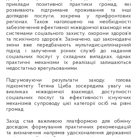
приклади позитивної практики громад, які
розвивають підтримане проживання та інші
доглядові послуги, зокрема у прифронтових
регіонах. Також наголошено на необхідності
забезпечення ефективної міжвідомчої взаємодії між
системами соціального захисту, охорони здоров’я
та психічного здоров’я. Зазначено, що законодавчі
зміни вже передбачають мультидисциплінарний
підхід і залучення різних служб до надання
соціальних послуг у складних випадках, однак
практичні механізми їх реалізації залишаються
недостатньо врегульованими.
Підсумовуючи результати заходу, голова
підкомітету Тетяна Циба зосередила увагу на
викликах міжвідомчої взаємодії, доступності
соціальних послуг та ефективності існуючих
механізмів супроводу цієї категорії осіб на рівні
громад.
Захід став важливою платформою для обміну
досвідом, формування практичних рекомендацій
та визначення напрямів удосконалення державної