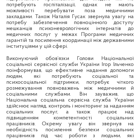
потребують госпіталізації, однак не мають
можливості перебувати поза медичними
закладами. Також Наталія Гусак звернула увагу на
потребу забезпечення повноцінного доступу
мешканців психоневрологічних інтернатів до
медичних послуг у межах Програми медичних
гарантій та посилення координації між державними
інституціями у цій сфері.
Виконуючий обов’язки Голови Національної
соціальної сервісної служби України Ігор Ільченко
поінформував, що ефективне надання допомоги
людям, які потребують соціальної та
психосоціальної підтримки, потребує чіткого
розмежування повноважень між медичними й
соціальними службами. Він зауважив, що
Національна соціальна сервісна служба України
здійснює нагляд, контроль і моніторинг за наданням
соціальних послуг, а також працює над
підвищенням компетентності соціальних
працівників. Окрему увагу він звернув на
необхідність посилення безпеки соціальних
працівників під час роботи з людьми, які