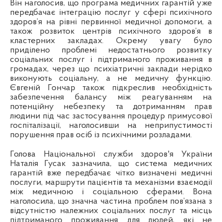
Він наголосив, що програма медичних гарантій уже
передбачає інтеграцію послуг у сфері психічного
здоров’я на рівні первинної медичної допомоги, а
також розвиток центрів психічного здоров’я в
кластерних закладах. Окрему увагу було
приділено проблемі недостатнього розвитку
соціальних послуг і підтриманого проживання в
громадах, через що психіатричні заклади нерідко
виконують соціальну, а не медичну функцію.
Євгеній Гончар також підкреслив необхідність
забезпечення балансу між реагуванням на
потенційну небезпеку та дотриманням прав
людини під час застосування процедур примусової
госпіталізації, наголосивши на неприпустимості
порушення прав осіб із психічними розладами.
Голова Національної служби здоров'я України
Наталія Гусак зазначила, що система медичних
гарантій вже передбачає чітко визначені медичні
послуги, маршрути пацієнтів та механізми взаємодії
між медичною і соціальною сферами. Вона
наголосила, що значна частина проблем пов’язана з
відсутністю належних соціальних послуг та місць
підтриманого проживання для людей, які не