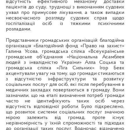
відсутність ефективного механізму доставки
пацієнтів до суду, труднощі з виконанням судових
ухвал про примусове лікування, а також випадки
несвоєчасного розгляду судових справ щодо
госпіталізації осіб із тяжкими психічними
розладами.
Представники громадських організацій: благодійна
організація «Благодійний фонд «Право на захист»
Галина Усова, громадська спілка «Всеукраїнське
громадське об'єднання «Національна Асамблея
людей з інвалідністю України» Алла Соцька та
громадська спілка «Ліга Сильних» Ігор Бевх
акцентували увагу на тому, що громади стикаються
з відсутністю інфраструктури та розвитку
соціальних послуг для осіб, які після перебування в
медичних закладах повертаються в громаду. Вони
зазначили, що на етапі визначення потреб громади
часто не ідентифікують таких осіб через
відсутність відповідної роботи. Було підкреслено,
що розвиток системи соціальних послуг значною
мірою залежить від громад, проте існує
нерівномірність у їхній спроможності та підходах
до організації таких послуг. Водночас відзначено