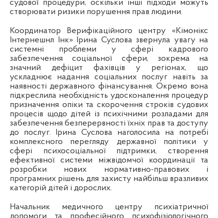
судової процедури, оскільки інші підходи можуть
створювати ризики порушення прав людини.
Координатор Верифікаційного центру «Кімонікс
Інтернешнл Інк» Ірина Суслова звернула увагу на
системні проблеми у сфері кадрового
забезпечення соціальної сфери, зокрема на
значний дефіцит фахівців у регіонах, що
ускладнює надання соціальних послуг навіть за
наявності державного фінансування. Окремо вона
підкреслила необхідність удосконалення процедур
призначення опіки та скорочення строків судових
процесів щодо дітей із психічними розладами для
забезпечення безперервності їхніх прав та доступу
до послуг. Ірина Суслова наголосила на потребі
комплексного перегляду державної політики у
сфері психосоціальної підтримки, створення
ефективної системи міжвідомчої координації та
розробки нових нормативно-правових і
програмних рішень для захисту найбільш вразливих
категорій дітей і дорослих.
Начальник медичного центру психіатричної
допомоги та професійного психофізіологічного