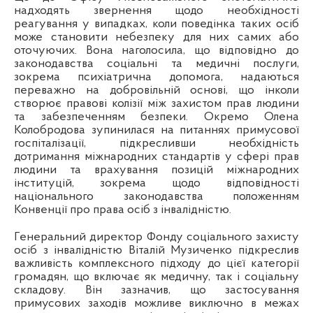
надходять звернення щодо необхідності
реагування у випадках, коли поведінка таких осіб
може становити небезпеку для них самих або
оточуючих. Вона наголосила, що відповідно до
законодавства соціальні та медичні послуги,
зокрема психіатрична допомога, надаються
переважно на добровільній основі, що інколи
створює правові колізії між захистом прав людини
та забезпеченням безпеки. Окремо Олена
Колобродова зупинилася на питаннях примусової
госпіталізації, підкресливши необхідність
дотримання міжнародних стандартів у сфері прав
людини та врахування позицій міжнародних
інституцій, зокрема щодо відповідності
національного законодавства положенням
Конвенції про права осіб з інвалідністю.
Генеральний директор Фонду соціального захисту
осіб з інвалідністю Віталій Музиченко підкреслив
важливість комплексного підходу до цієї категорії
громадян, що включає як медичну, так і соціальну
складову. Він зазначив, що застосування
примусових заходів можливе виключно в межах