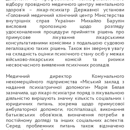
відбору провідного медичного центру ментального
здоров’я – лікар-психіатр Державної установи
«Головний медичний клінічний центр Міністерства
внутрішніх справ України» Михайло Барулін
висловив пропозицію щодо розгляду
удосконалення процедури прийняття рішень про
примусове лікування лікарськими
консультативними комісіями з подальшою судовою
легалізацією таких рішень. Також він звернув увагу
на складність оцінки психічного стану осіб у межах
військово-лікарських комісій та ризики
несвоєчасного виявлення психічних розладів.
Медичний директор Комунального
некомерційного підприємства «Міський заклад з
надання психіатричної допомоги» Марія Бялая
зазначила, що лікарі-психіатри поряд із лікувальною
діяльністю вирішують значну кількість соціальних і
юридичних питань, зокрема щодо примусової
амбулаторної допомоги, госпіталізації, виконання
батьківських обов’язків, визначення потреби в
постійному догляді та інших соціальних аспектів.
Серед проблемних питань також відзначено