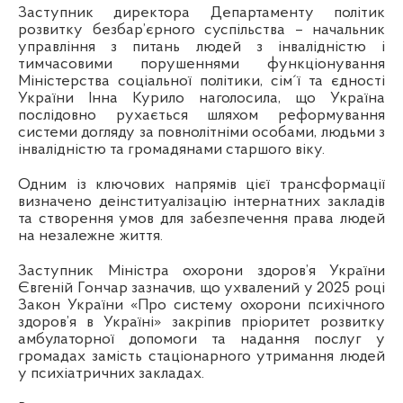
Заступник директора Департаменту політик
розвитку безбар’єрного суспільства – начальник
управління з питань людей з інвалідністю і
тимчасовими порушеннями функціонування
Міністерства соціальної політики, сім´ї та єдності
України Інна Курило наголосила, що Україна
послідовно рухається шляхом реформування
системи догляду за повнолітніми особами, людьми з
інвалідністю та громадянами старшого віку.
Одним із ключових напрямів цієї трансформації
визначено деінституалізацію інтернатних закладів
та створення умов для забезпечення права людей
на незалежне життя.
Заступник Міністра охорони здоров’я України
Євгеній Гончар зазначив, що ухвалений у 2025 році
Закон України «Про систему охорони психічного
здоров’я в Україні» закріпив пріоритет розвитку
амбулаторної допомоги та надання послуг у
громадах замість стаціонарного утримання людей
у психіатричних закладах.