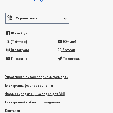
Українською
Фейсбук
(Твіттер)
Ютьюб
Інстаграм
Вотсап
Лінкедін
Телеграм
Управління з питань звернень громадян
Електронна форма звернення
Форма акредитації на подію для ЗМІ
Електронний кабінет громадянина
Контакти