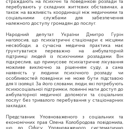
страждають на психічні та поведінкові розлади та
перебувають у складних життєвих обставинах, а
також на важливість координації між медичними та
соціальними службами для забезпечення
належного доступу громадян до послуг.
Народний депутат України Дмитро Гурін
наголосив, що психіатричні стаціонари є місцями
несвободи, а сучасна медична практика має
ґрунтуватися переважно на амбулаторній
підтримці людей із психічними розладами. Він
підкреслив, що примусове психіатричне лікування
можливе виключно за рішенням суду, а сама
наявність у людини психічного розладу чи
особливостей поведінки не може бути підставою
для її ізоляції. За його словами, люди, які потребують
психосоціальної підтримки, повинні мати доступ до
амбулаторної медичної допомоги та соціальних
послуг без тривалого перебування у стаціонарних
закладах.
Представник Уповноваженого з соціальних та
економічних прав Олена Колобродова повідомила,
що до Офісу Уповноваженого систематично