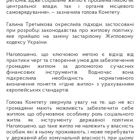
регіонів, адже соціальне житло є проблематикою як
центральної влади, так і органів місцевого
самоврядування», — зазначила голова Комітету.
Галина Третьякова окреслила підходи, застосовані
при розробці законодавства про житлову політику,
яке прийшло на заміну застарілому Житловому
кодексу України.
Наголошено, що ключовою метою є відхід від
практики черг та створення умов для забезпечення
громадян житлом за допомогою сучасних
фінансових інструментів. Водночас вона
підкреслила необхідність нормативного
визначення поняття «гідне житло» з урахуванням
європейських стандартів.
Голова Комітету звернула увагу на те, що не всі
громадяни мають можливість забезпечити себе
житлом, що обумовлює особливу роль соціального
житла як інструменту державної політики.
Наголошено, що таке житло не належить у власність
особам, які в ньому проживають, і може перебувати
у державній або комунальній власності, при цьому