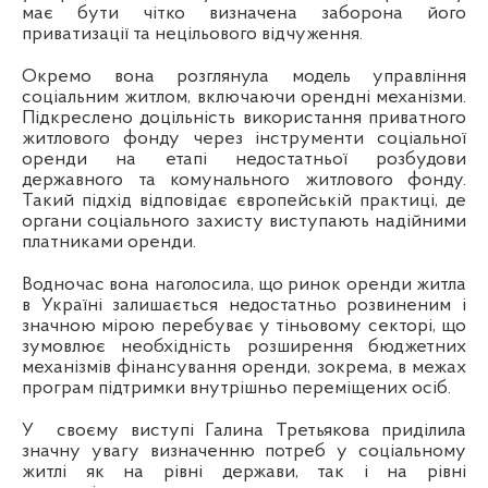
має бути чітко визначена заборона його
приватизації та нецільового відчуження.
Окремо вона розглянула модель управління
соціальним житлом, включаючи орендні механізми.
Підкреслено доцільність використання приватного
житлового фонду через інструменти соціальної
оренди на етапі недостатньої розбудови
державного та комунального житлового фонду.
Такий підхід відповідає європейській практиці, де
органи соціального захисту виступають надійними
платниками оренди.
Водночас вона наголосила, що ринок оренди житла
в Україні залишається недостатньо розвиненим і
значною мірою перебуває у тіньовому секторі, що
зумовлює необхідність розширення бюджетних
механізмів фінансування оренди, зокрема, в межах
програм підтримки внутрішньо переміщених осіб.
У
своєму виступі Галина Третьякова приділила
значну увагу визначенню потреб у соціальному
житлі як на рівні держави, так і на рівні