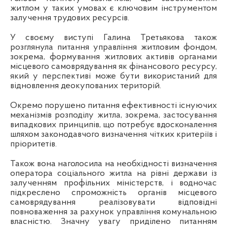
житлом у таких умовах є ключовим інструментом
залучення трудових ресурсів.
У своєму виступі Галина Третьякова також
розглянула питання управління житловим фондом,
зокрема, формування житлових активів органами
місцевого самоврядування як фінансового ресурсу,
який у перспективі може бути використаний для
відновлення деокупованих територій.
Окремо порушено питання ефективності існуючих
механізмів розподілу житла, зокрема, застосування
випадкових принципів, що потребує вдосконалення
шляхом законодавчого визначення чітких критеріїв і
пріоритетів.
Також вона наголосила на необхідності визначення
оператора соціального житла на рівні держави із
залученням профільних міністерств, і водночас
підкреслено спроможність органів місцевого
самоврядування реалізовувати відповідні
повноваження за рахунок управління комунальною
власністю. Значну увагу приділено питанням