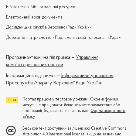
Бібліотечно-бібліографічні ресурси
Електронний архів документів
Дослідницька служба Верховної Ради України
Державне підприємство «Парламентський телеканал «Рада»
Програмно-технічна підтримка —
Управління
комп'ютеризованих систем
Iнформаційна підтримка —
Інформаційне управління,
Пресслужба Апарату Верховної Ради України
Портал працює у тестовому режимі. Окремі функції
можуть не працювати. Якщо ви маєте зауваження або
пропозиції, будь ласка, напишіть нам:
Форма зворотного
зв'язку
Весь контент доступний за ліцензією
Creative Commons
Attribution 4.0 International license
, якщо не зазначено