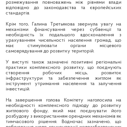
розмежування повноважень між рівнями влади
відповідно до законодавства та європейських
стандартів.
Крім того, Галина Третьякова звернула увагу на
механізми фінансування через субвенції та
необхідність їх подальшого вдосконалення з
урахуванням чисельності населення громад, що
має стимулювати органи місцевого
самоврядування до розвитку територій.
У виступі також зазначені позитивні регіональні
практики комплексного розвитку, що поєднують
створення робочих місць, розвиток
інфраструктури та забезпечення житлом як
інструмент утримання населення та залучення
інвестицій.
На завершення голова Комітету наголосила на
необхідності комплексного підходу до розвитку
житлового фонду, який має поєднувати його
розбудову з використанням орендних механізмів як
тимчасового рішення. Водночас зазначено, що