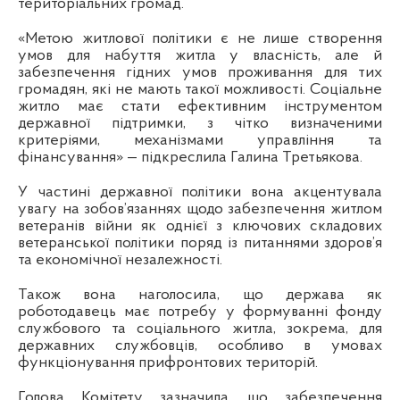
територіальних громад.
«Метою житлової політики є не лише створення
умов для набуття житла у власність, але й
забезпечення гідних умов проживання для тих
громадян, які не мають такої можливості. Соціальне
житло має стати ефективним інструментом
державної підтримки, з чітко визначеними
критеріями, механізмами управління та
фінансування» — підкреслила Галина Третьякова.
У частині державної політики вона акцентувала
увагу на зобов’язаннях щодо забезпечення житлом
ветеранів війни як однієї з ключових складових
ветеранської політики поряд із питаннями здоров’я
та економічної незалежності.
Також вона наголосила, що держава як
роботодавець має потребу у формуванні фонду
службового та соціального житла, зокрема, для
державних службовців, особливо в умовах
функціонування прифронтових територій.
Голова Комітету зазначила, що забезпечення