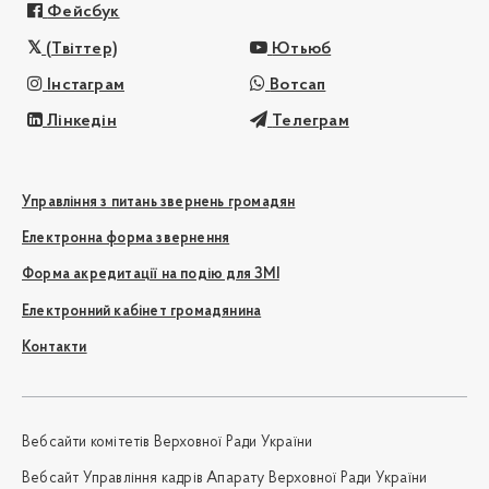
Фейсбук
(Твіттер)
Ютьюб
Інстаграм
Вотсап
Лінкедін
Телеграм
Управління з питань звернень громадян
Електронна форма звернення
Форма акредитації на подію для ЗМІ
Електронний кабінет громадянина
Контакти
Вебсайти комітетів Верховної Ради України
Вебсайт Управління кадрів Апарату Верховної Ради України