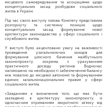
місцевого самоврядування та асоціаціями щодо
концептуальних засад розбудови соціального
житла в Україні.
Під час свого виступу голова Комітету представила
розгорнуту та системну позицію щодо
концептуальних засад формування нової
архітектури законодавства у сфері соціального і
службового житла.
У виступі було акцентовано увагу на важливості
проведення узагальнюючих заходів для
формування цілісного бачення майбутнього
законопроєкту, зокрема, з урахуванням
практичного досвіду регіонів. Водночас
наголошено на необхідності забезпечення балансу
між повагою до місцевої автономії та формуванням
єдиних загальнонаціональних правил у сфері
соціального житла.
«Завданням є визначення того, що має бути
закладено в архітектуру законопроєкту, із
одночасним отриманням зворотного зв’язку від