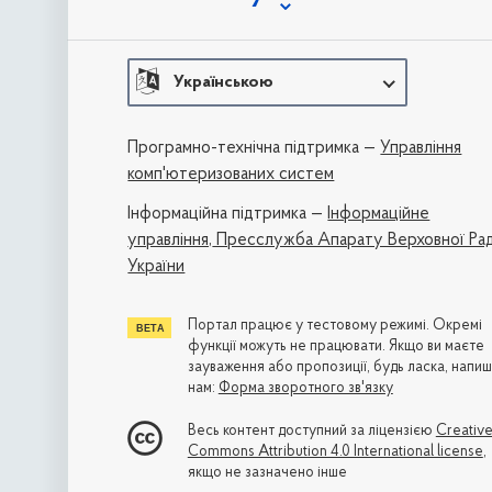
Українською
Програмно-технічна підтримка —
Управління
комп'ютеризованих систем
Iнформаційна підтримка —
Інформаційне
управління,
Пресслужба Апарату Верховної Ра
України
Портал працює у тестовому режимі. Окремі
функції можуть не працювати. Якщо ви маєте
зауваження або пропозиції, будь ласка, напиш
нам:
Форма зворотного зв'язку
Весь контент доступний за ліцензією
Creativ
Commons Attribution 4.0 International license
,
якщо не зазначено інше