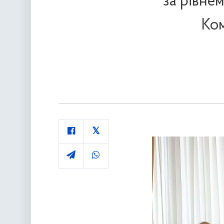
за рівнем
Ком