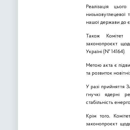
Реалізація цьог
низьковуглецевої 
нашої держави до 
Також Комітет 
законопроєкт щод
Україні (№ 14164).
Метою акта є підв
та розвиток новітні
У разі прийняття З
гнучкі ядерні р
стабільність енерг
Крім того, Коміт
законопроєкт щод