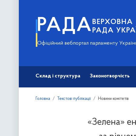
РАДА
ВЕРХОВНА
РАДА УКРА
Офіційний вебпортал парламенту Україн
Склад і структура
Законотворчість
Головна
Текстові публікації
Новини комітетів
«Зелена» ен