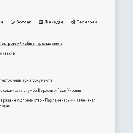
ам
Вотсап
Лінкедін
Телеграм
лектронний кабінет громадянина
онтакти
лектронний архів документів
ослідницька служба Верховної Ради України
ержавне підприємство «Парламентський телеканал
Рада»