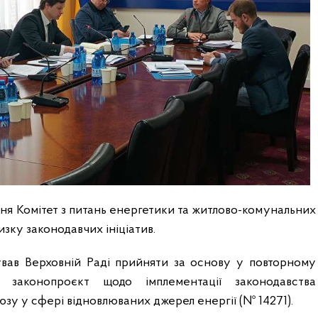
ітня Комітет з питань енергетики та житлово-комунальних
изку законодавчих ініціатив.
вав Верховній Раді прийняти за основу у повторному
 законопроєкт щодо імплементації законодавства
у у сфері відновлюваних джерел енергії (№ 14271).