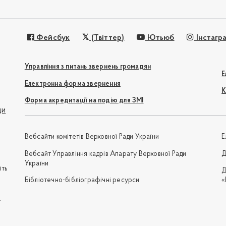
Фейсбук
(Твіттер)
Ютьюб
Інстагр
Управління з питань звернень громадян
Е
Електронна форма звернення
К
Форма акредитації на подію для ЗМІ
ди
Вебсайти комітетів Верховної Ради України
Е
Вебсайт Управління кадрів Апарату Верховної Ради
Д
України
іть
Д
Бібліотечно-бібліографічні ресурси
«
e