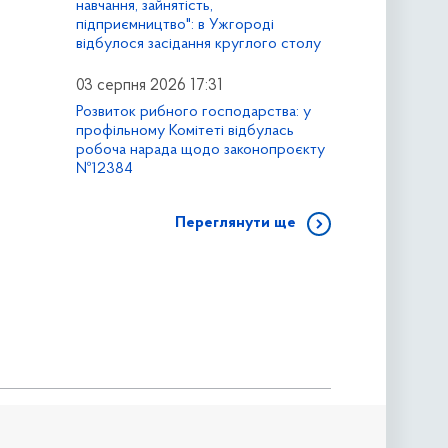
навчання, зайнятість,
підприємництво": в Ужгороді
відбулося засідання круглого столу
03 серпня 2026 17:31
Розвиток рибного господарства: у
профільному Комітеті відбулась
робоча нарада щодо законопроєкту
№12384
Переглянути ще