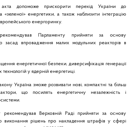
о акта допоможе прискорити перехід України до
та «зеленої» енергетики, а також наблизити інтеграцію
європейського енергоринку.
рекомендував Парламенту прийняти за основу
о засад впровадження малих модульних реакторів в
ищення енергетичної безпеки, диверсифікація генерації
х технологій у ядерній енергетиці.
акону Україна зможе розвивати нові, компактні та більш
еактори, що посилять енергетичну незалежність і
осистеми.
ет рекомендував Верховній Раді прийняти за основу
о виконання рішень про накладення штрафів у сфері