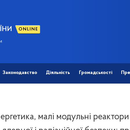
ЇНИ
ONLINE
и
Законодавство
Діяльність
Громадськості
Пре
ергетика, малі модульні реактори