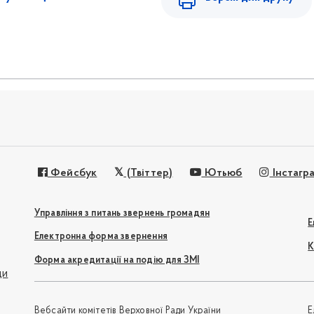
Фейсбук
(Твіттер)
Ютьюб
Інстагр
Управління з питань звернень громадян
Е
Електронна форма звернення
К
Форма акредитації на подію для ЗМІ
ди
Вебсайти комітетів Верховної Ради України
Е