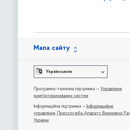
Мапа сайту
Українською
Програмно-технічна підтримка —
Управління
комп'ютеризованих систем
Iнформаційна підтримка —
Інформаційне
управління,
Пресслужба Апарату Верховної Ра
України