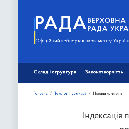
РАДА
ВЕРХОВНА
РАДА УКРА
Офіційний вебпортал парламенту Україн
Склад і структура
Законотворчість
Головна
Текстові публікації
Новини комітетів
Індексація п