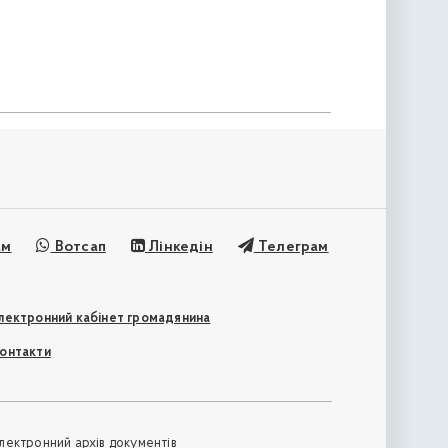
ам
Вотсап
Лінкедін
Телеграм
лектронний кабінет громадянина
онтакти
лектронний архів документів