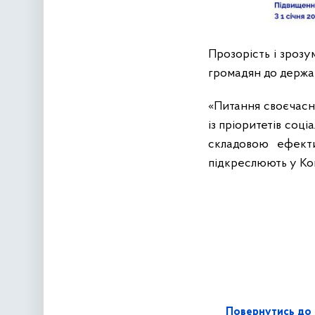
Прозорість і зрозу
громадян до держав
«Питання своєчасно
із пріоритетів соц
складовою ефекти
підкреслюють у Ком
Повернутись до 