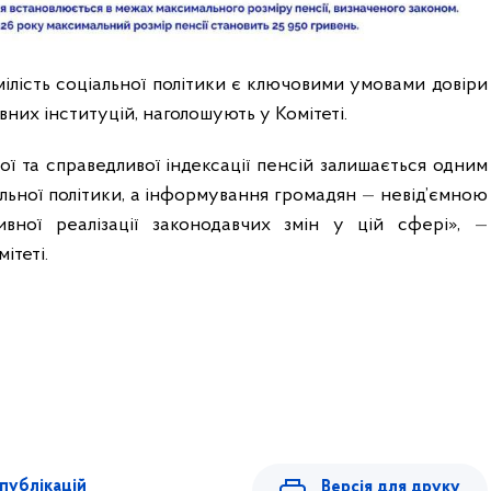
мілість соціальної політики є ключовими умовами довіри
них інституцій, наголошують у Комітеті.
ї та справедливої індексації пенсій залишається одним
іальної політики, а інформування громадян
—
невід’ємною
вної реалізації законодавчих змін у цій сфері»,
—
ітеті.
публікацій
Версія для друку