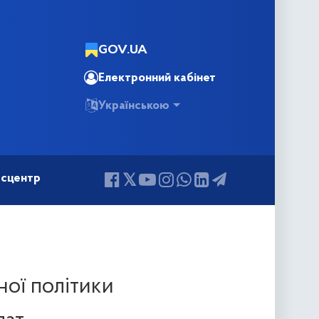
GOV.UA
Електронний кабінет
Українською
сцентр
ьної політики