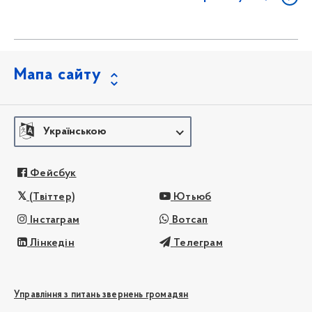
Мапа сайту
Українською
Фейсбук
(Твіттер)
Ютьюб
Інстаграм
Вотсап
Лінкедін
Телеграм
Управління з питань звернень громадян