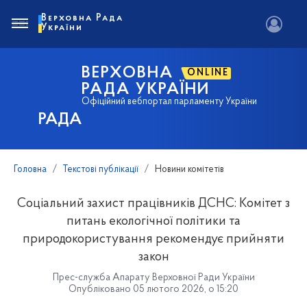
Верховна Рада
України
ВЕРХОВНА
ONLINE
РАДА УКРАЇНИ
Офіційний вебпортал парламенту України
РАДА
Головна
Текстові публікації
Новини комітетів
Соціальний захист працівників ДСНС: Комітет з
питань екологічної політики та
природокористування рекомендує прийняти
закон
Прес-служба Апарату Верховної Ради України
Опубліковано 05 лютого 2026, о 15:20