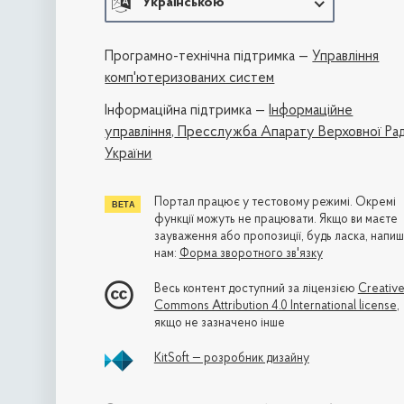
Українською
Програмно-технічна підтримка —
Управління
комп'ютеризованих систем
Iнформаційна підтримка —
Інформаційне
управління,
Пресслужба Апарату Верховної Ра
України
Портал працює у тестовому режимі. Окремі
функції можуть не працювати. Якщо ви маєте
зауваження або пропозиції, будь ласка, напиш
нам:
Форма зворотного зв'язку
Весь контент доступний за ліцензією
Creativ
Commons Attribution 4.0 International license
,
якщо не зазначено інше
KitSoft — розробник дизайну