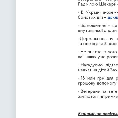
Радмілою Шекери
·
В Україні інозем
бойових дій
–
докл
·
Відновлення — це 
внутрішньої опори
·
Держава оплачуват
та опіків для Захис
·
Не знаєте, з чог
ваш шлях уже розк
·
Нагадуємо: підтв
навчання дітей Зах
·
15 млн грн для 
грошову допомогу
·
Ветерани та вет
житлової підтримк
Економічна політик