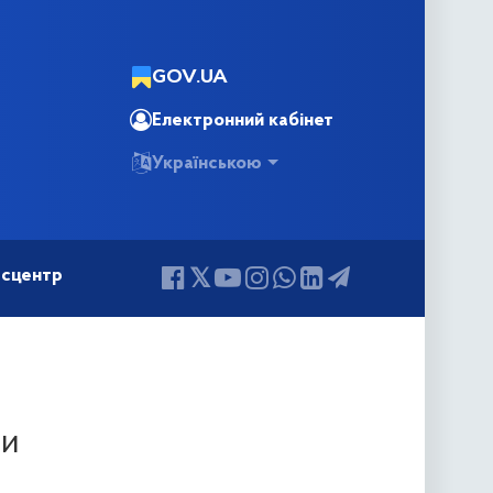
GOV.UA
Електронний кабінет
Українською
сцентр
ри