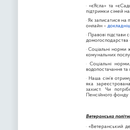
·
«єЯсла» та «єСа
підтримки сімей на
·
Як записатися на
онлайн
–
докладні
·
Правові підстави
домогосподарства
·
Соціальні норми ж
комунальних послу
·
Соціальні норми
водопостачання та
·
Наша сім’я отрим
яка зареєстрован
захист. Чи потрі
Пенсійного фонду 
Ветеранська політи
·
«Ветеранський де