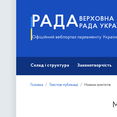
РАДА
ВЕРХОВНА
РАДА УКРА
Офіційний вебпортал парламенту Україн
Склад і структура
Законотворчість
Головна
Текстові публікації
Новини комітетів
М