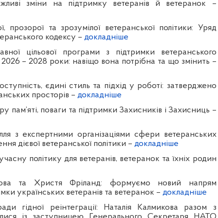
ажливі зміни на підтримку ветеранів й ветеранок –
, прозорої та зрозумілої ветеранської політики: Уряд
теранського кодексу –
докладніше
авної цільової програми з підтримки ветеранського
2026 – 2028 роки: навіщо вона потрібна та що змінить –
доступність, єдині стиль та підхід у роботі: затверджено
анських просторів
–
докладніше
у пам’яті, поваги та підтримки Захисників і Захисниць –
лля з експертними організаціями сфери ветеранських
ння дієвої ветеранської політики
–
докладніше
часну політику для ветеранів, ветеранок та їхніх родин
кова та Христя Фріланд: формуємо новий напрям
мки українських ветеранів та ветеранок –
докладніше
ади гідної реінтеграції: Наталія Калмикова разом з
ілися із заступницею Генерального Секретаря НАТО