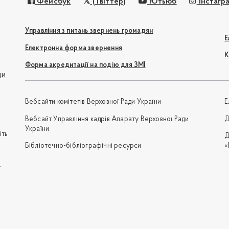
Фейсбук
(Твіттер)
Ютьюб
Інстагр
Управління з питань звернень громадян
Е
Електронна форма звернення
К
Форма акредитації на подію для ЗМІ
ди
Вебсайти комітетів Верховної Ради України
Е
Вебсайт Управління кадрів Апарату Верховної Ради
Д
України
іть
Д
Бібліотечно-бібліографічні ресурси
«
e