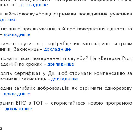
нською
–
докладніше
ні військовослужбовці отримали посвідчення учасника
адніше
не лише про лікування, а й про повернення гідності та
–
докладніше
име послуги з корекції рубцевих змін шкіри після травм
ників і Захисниць –
докладніше
о почати після повернення зі служби? На «Ветеран Pro»
ладений по кроках –
докладніше
ердіть сертифікат у Дії, щоб отримати компенсацію за
исників і Захисниць
–
докладніше
родин загиблих добровольців: як отримати одноразову
–
докладніше
еранки ВПО з ТОТ — скористайтеся новою програмою
и
–
докладніше
а