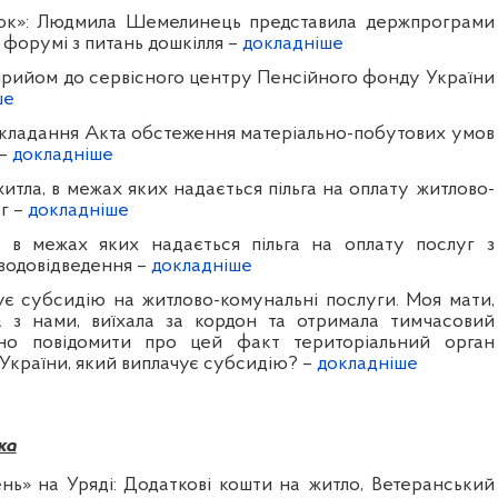
док»: Людмила Шемелинець представила держпрограми
 форумі з питань дошкілля –
докладніше
 прийом до сервісного центру Пенсійного фонду України
ше
 складання Акта обстеження матеріально-побутових умов
 –
докладніше
итла, в межах яких надається пільга на оплату житлово-
г –
докладніше
, в межах яких надається пільга на оплату послуг з
 водовідведення –
докладніше
ує субсидію на житлово-комунальні послуги. Моя мати,
а з нами, виїхала за кордон та отримала тимчасовий
бно повідомити про цей факт територіальний орган
України, який виплачує субсидію? –
докладніше
ка
нь» на Уряді: Додаткові кошти на житло, Ветеранський