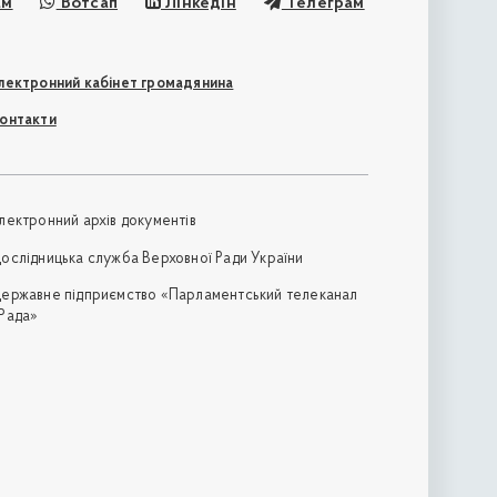
ам
Вотсап
Лінкедін
Телеграм
лектронний кабінет громадянина
онтакти
лектронний архів документів
ослідницька служба Верховної Ради України
ержавне підприємство «Парламентський телеканал
Рада»