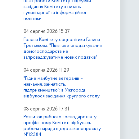
план роботи Комітету: підсумки
засідання Комітету з питань
гуманітарної та інформаційної
політики
04 серпня 2026 15:37
Голова Комітету соцполітики Галина
Третьякова: "Пільгове оподаткування
домогосподарств не
запроваджуватиме нових податків"
04 серпня 2026 11:29
"Гідне майбутнє ветеранів –
навчання, зайнятість,
підприємництво": в Ужгороді
відбулося засідання круглого столу
03 серпня 2026 17:31
Розвиток рибного господарства: у
профільному Комітеті відбулась
робоча нарада щодо законопроєкту
№12384