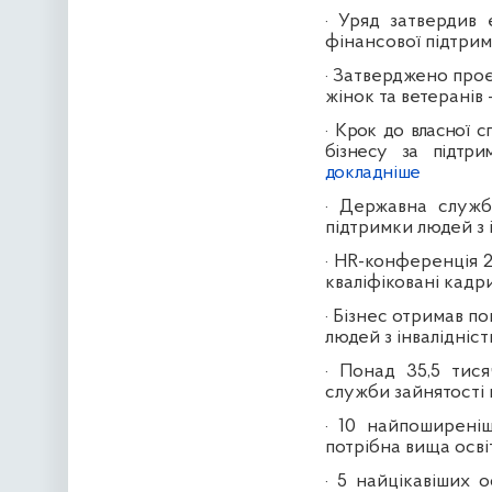
·
Уряд затвердив 
фінансової підтри
·
Затверджено проє
жінок та ветеранів
·
Крок до власної с
бізнесу за підтр
докладніше
·
Державна служба
підтримки людей з і
·
HR-конференція 2
кваліфіковані кадр
·
Бізнес отримав по
людей з інвалідніс
·
Понад 35,5 тися
служби зайнятості 
·
10 найпоширеніш
потрібна вища осві
·
5 найцікавіших о