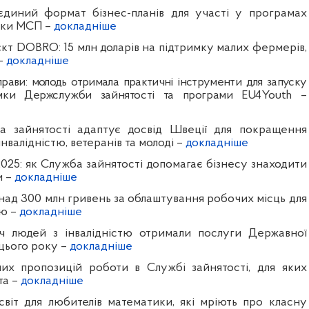
єдиний формат бізнес-планів для участі у програмах
мки МСП –
докладніше
кт DOBRO: 15 млн доларів на підтримку малих фермерів,
 –
докладніше
прави: молодь отримала практичні інструменти для запуску
имки Держслужби зайнятості та програми EU4Youth –
 зайнятості адаптує досвід Швеції для покращення
нвалідністю, ветеранів та молоді –
докладніше
025: як Служба зайнятості допомагає бізнесу знаходити
и –
докладніше
над 300 млн гривень за облаштування робочих місць для
тю –
докладніше
ч людей з інвалідністю отримали послуги Державної
цього року –
докладніше
их пропозицій роботи в Службі зайнятості, для яких
та –
докладніше
світ для любителів математики, які мріють про класну