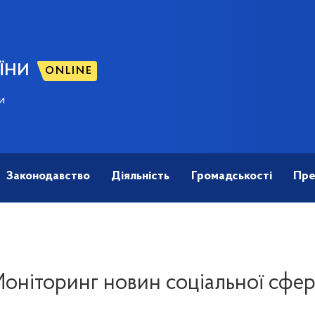
ЇНИ
ONLINE
и
Законодавство
Діяльність
Громадськості
Пре
оніторинг новин соціальної сфе