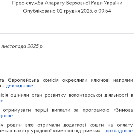
Прес-служба Апарату Верховної Ради України
Опубліковано 02 грудня 2025, о 09:54
9 листопада 2025 р.
 та Європейська комісія окреслили ключові напрями
і –
докладніше
сія оцінили стан розвитку волонтерської діяльності в
ше
и отримувати перші виплати за програмою «Зимова
дніше
ч родин вже отримали додаткові кошти на оплату
амках пакету урядової «зимової підтримки» –
докладніше