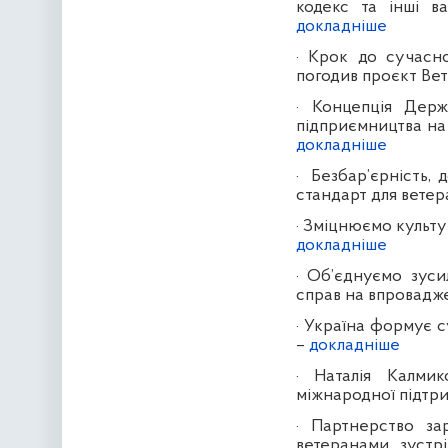
кодекс та інші в
докладніше
·
Крок до сучасної
погодив проєкт Ве
·
Концепція Держ
підприємництва на 
докладніше
·
Безбар’єрність, 
стандарт для ветер
·
Зміцнюємо культур
докладніше
·
Об’єднуємо зуси
справ на впровадже
·
Україна формує су
–
докладніше
·
Наталія Калми
міжнародної підтри
·
Партнерство зар
ветеранами зустр