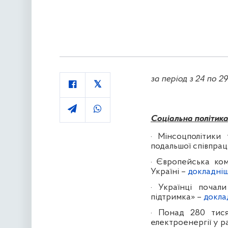
за період з 24 по 2
Соціальна політика
·
Мінсоцполітики
подальшої співпрац
·
Європейська комі
Україні
–
докладні
·
Українці почал
підтримка» –
докла
·
Понад 280 тися
електроенергії у р