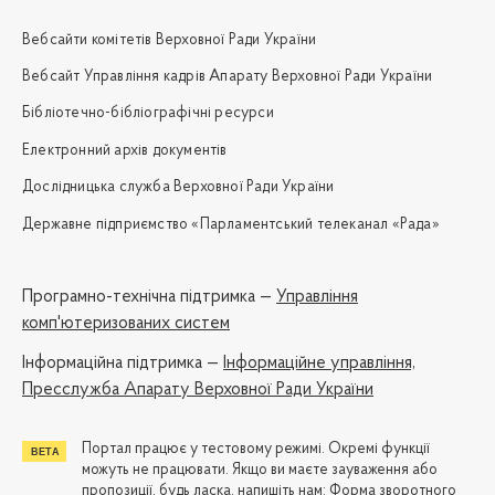
Вебсайти комітетів Верховної Ради України
Вебсайт Управління кадрів Апарату Верховної Ради України
Бібліотечно-бібліографічні ресурси
Електронний архів документів
Дослідницька служба Верховної Ради України
Державне підприємство «Парламентський телеканал «Рада»
Програмно-технічна підтримка —
Управління
комп'ютеризованих систем
Iнформаційна підтримка —
Інформаційне управління,
Пресслужба Апарату Верховної Ради України
Портал працює у тестовому режимі. Окремі функції
можуть не працювати. Якщо ви маєте зауваження або
пропозиції, будь ласка, напишіть нам:
Форма зворотного