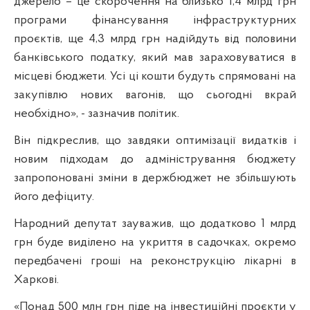
джерело – це скорочення на близько 1,4 млрд грн
програми фінансування інфраструктурних
проєктів, ще 4,3 млрд грн надійдуть від половини
банківського податку, який мав зараховуватися в
місцеві бюджети. Усі ці кошти будуть спрямовані на
закупівлю нових вагонів, що сьогодні вкрай
необхідно», - зазначив політик.
Він підкреслив, що завдяки оптимізації видатків і
новим підходам до адміністрування бюджету
запропоновані зміни в держбюджет не збільшують
його дефіциту.
Народний депутат зауважив, що додатково 1 млрд
грн буде виділено на укриття в садочках, окремо
передбачені гроші на реконструкцію лікарні в
Харкові.
«Понад 500 млн грн піде на інвестиційні проєкти у