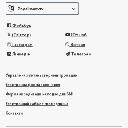
Українською
Фейсбук
(Твіттер)
Ютьюб
Інстаграм
Вотсап
Лінкедін
Телеграм
Управління з питань звернень громадян
Електронна форма звернення
Форма акредитації на подію для ЗМІ
Електронний кабінет громадянина
Контакти