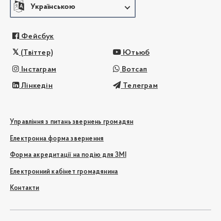
Українською
Фейсбук
(Твіттер)
Ютьюб
Інстаграм
Вотсап
Лінкедін
Телеграм
Управління з питань звернень громадян
Електронна форма звернення
Форма акредитації на подію для ЗМІ
Електронний кабінет громадянина
Контакти