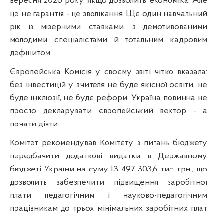
вересня 2026 року, якщо дозволить економіка. Але
це не гарантія - це зволікання. Ще один навчальний
рік із мізерними ставками, з демотивованими
молодими спеціалістами й тотальним кадровим
дефіцитом.
Європейська Комісія у своєму звіті чітко вказала:
без інвестицій у вчителя не буде якісної освіти, не
буде інклюзії, не буде реформ. Україна повинна не
просто декларувати європейський вектор - а
почати діяти.
Комітет рекомендував Комітету з питань бюджету
передбачити додаткові видатки в Державному
бюджеті України на суму 13 497 303,6 тис. грн., що
дозволить забезпечити підвищення заробітної
плати педагогічним і науково-педагогічним
працівникам до трьох мінімальних заробітних плат