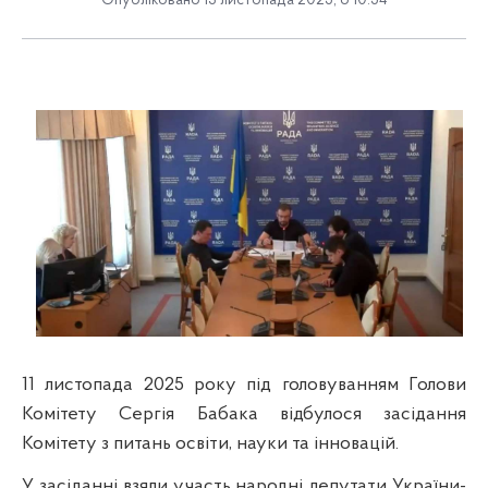
Опубліковано 13 листопада 2025, о 10:54
11 листопада 2025 року під г
оловуванням Голови
Комітету Сергія Бабака
відбулося з
асідання
Комітету з питань освіти, науки та інновацій.
У засіданні взяли участь народні депутати України-