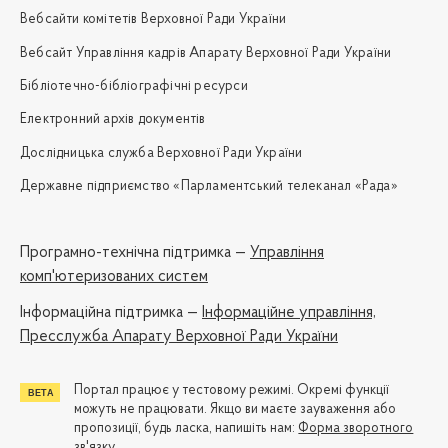
Вебсайти комітетів Верховної Ради України
Вебсайт Управління кадрів Апарату Верховної Ради України
Бібліотечно-бібліографічні ресурси
Електронний архів документів
Дослідницька служба Верховної Ради України
Державне підприємство «Парламентський телеканал «Рада»
Програмно-технічна підтримка —
Управління
комп'ютеризованих систем
Iнформаційна підтримка —
Інформаційне управління,
Пресслужба Апарату Верховної Ради України
Портал працює у тестовому режимі. Окремі функції
можуть не працювати. Якщо ви маєте зауваження або
пропозиції, будь ласка, напишіть нам:
Форма зворотного
зв'язку