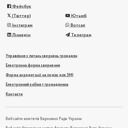
Фейсбук
(Твіттер)
Ютьюб
Інстаграм
Вотсап
Лінкедін
Телеграм
Управління з питань звернень громадян
Електронна форма звернення
Форма акредитації на подію для ЗМІ
Електронний кабінет громадянина
Контакти
Вебсайти комітетів Верховної Ради України