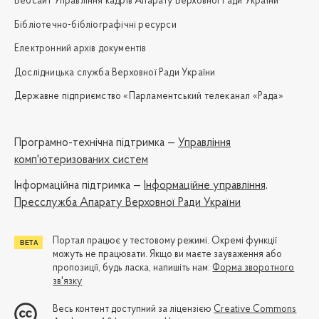
Вебсайт Управління кадрів Апарату Верховної Ради України
Бібліотечно-бібліографічні ресурси
Електронний архів документів
Дослідницька служба Верховної Ради України
Державне підприємство «Парламентський телеканал «Рада»
Програмно-технічна підтримка —
Управління
комп'ютеризованих систем
Iнформаційна підтримка —
Інформаційне управління,
Пресслужба Апарату Верховної Ради України
Портал працює у тестовому режимі. Окремі функції
можуть не працювати. Якщо ви маєте зауваження або
пропозиції, будь ласка, напишіть нам:
Форма зворотного
зв'язку
Весь контент доступний за ліцензією
Creative Commons