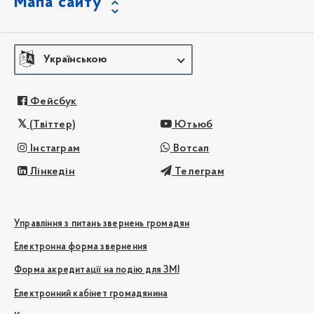
Мапа сайту
Українською
Фейсбук
(Твіттер)
Ютьюб
Інстаграм
Вотсап
Лінкедін
Телеграм
Управління з питань звернень громадян
Електронна форма звернення
Форма акредитації на подію для ЗМІ
Електронний кабінет громадянина