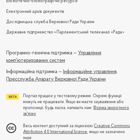
Бібліотечно-бібліографічні ресурси
Електронний архів документів
Дослідницька служба Верховної Ради України
Державне підприємство «Парламентський телеканал «Рада»
Програмно-технічна підтримка —
Управління
комп'ютеризованих систем
Iнформаційна підтримка —
Інформаційне управління,
Пресслужба Апарату Верховної Ради України
Портал працює у тестовому режимі. Окремі функції
можуть не працювати. Якщо ви маєте зауваження або
пропозиції, будь ласка, напишіть нам:
Форма зворотного
зв'язку
Весь контент доступний за ліцензією
Creative Commons
Attribution 4.0 International license
, якщо не зазначено
інше