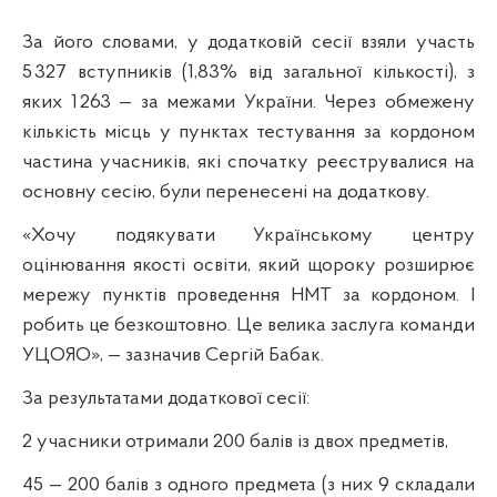
За його словами, у додатковій сесії взяли участь
5 327 вступників (1,83% від загальної кількості), з
яких 1 263 — за межами України. Через обмежену
кількість місць у пунктах тестування за кордоном
частина учасників, які спочатку реєструвалися на
основну сесію, були перенесені на додаткову.
«Хочу подякувати Українському центру
оцінювання якості освіти, який щороку розширює
мережу пунктів проведення НМТ за кордоном. І
робить це безкоштовно. Це велика заслуга команди
УЦОЯО», — зазначив Сергій Бабак.
За результатами додаткової сесії:
2 учасники отримали 200 балів із двох предметів,
45 — 200 балів з одного предмета (з них 9 складали