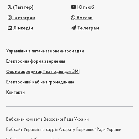
(Твіттер)
Ютьюб
Інстаграм
Вотсап
Лінкедін
Телеграм
Управління з питань звернень громадян
Електронна форма звернення
Форма акредитації на подію для ЗМІ
Електронний кабінет громадянина
Контакти
Вебсайти комітетів Верховної Ради України
Вебсайт Управління кадрів Апарату Верховної Ради України