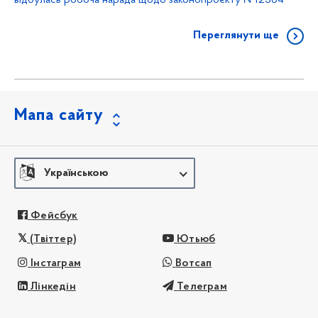
відбулась робоча нарада щодо законопроєкту №12384
Переглянути ще
Мапа сайту
Українською
Фейсбук
(Твіттер)
Ютьюб
Інстаграм
Вотсап
Лінкедін
Телеграм