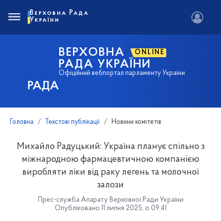
Верховна Рада
України
ВЕРХОВНА
ONLINE
РАДА УКРАЇНИ
Офіційний вебпортал парламенту України
РАДА
Головна
Текстові публікації
Новини комітетів
Михайло Радуцький: Україна планує спільно з
міжнародною фармацевтичною компанією
виробляти ліки від раку легень та молочної
залози
Прес-служба Апарату Верховної Ради України
Опубліковано 11 липня 2025, о 09:41