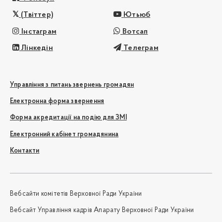
(Твіттер)
Ютьюб
Інстаграм
Вотсап
Лінкедін
Телеграм
Управління з питань звернень громадян
Електронна форма звернення
Форма акредитації на подію для ЗМІ
Електронний кабінет громадянина
Контакти
Вебсайти комітетів Верховної Ради України
Вебсайт Управління кадрів Апарату Верховної Ради України