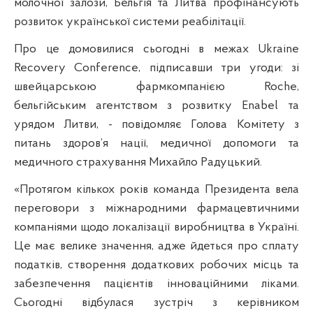
молочної залози, Бельгія та Литва профінансують
розвиток української системи реабілітації.
Про це домовилися сьогодні в межах Ukraine
Recovery Conference, підписавши три угоди: зі
швейцарською фармкомпанією Roche,
бельгійським агентством з розвитку Enabel та
урядом Литви, - повідомляє Голова Комітету з
питань здоров’я нації, медичної допомоги та
медичного страхування Михайло Радуцький.
«Протягом кількох років команда Президента вела
переговори з міжнародними фармацевтичними
компаніями щодо локалізації виробництва в Україні.
Це має велике значення, адже йдеться про сплату
податків, створення додаткових робочих місць та
забезпечення пацієнтів інноваційними ліками.
Сьогодні відбулася зустріч з керівником