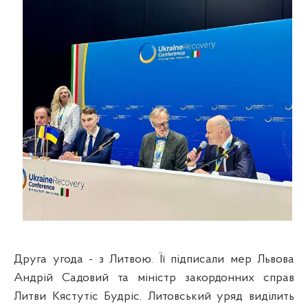
Друга угода - з Литвою. Її підписали мер Львова
Андрій Садовий та міністр закордонних справ
Литви Кястутіс Будріс. Литовський уряд виділить