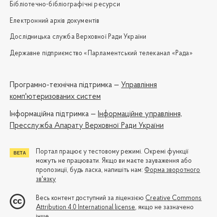
Бібліотечно-бібліографічні ресурси
Електронний архів документів
Дослідницька служба Верховної Ради України
Державне підприємство «Парламентський телеканал «Рада»
Програмно-технічна підтримка —
Управління
комп'ютеризованих систем
Iнформаційна підтримка —
Інформаційне управління,
Пресслужба Апарату Верховної Ради України
Портал працює у тестовому режимі. Окремі функції
можуть не працювати. Якщо ви маєте зауваження або
пропозиції, будь ласка, напишіть нам:
Форма зворотного
зв'язку
Весь контент доступний за ліцензією
Creative Commons
Attribution 4.0 International license
, якщо не зазначено
інше