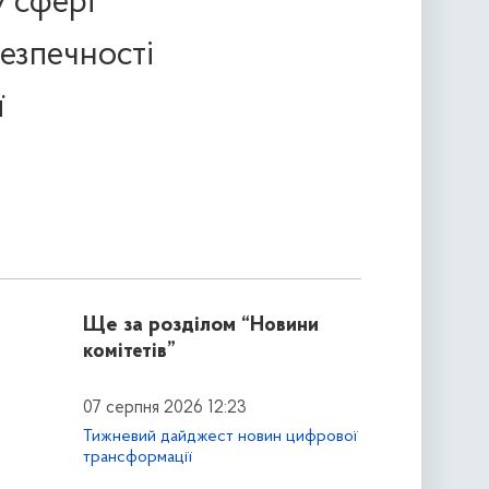
у сфері
безпечності
ї
Ще за розділом
“Новини
комітетів”
07 серпня 2026 12:23
Тижневий дайджест новин цифрової
трансформації