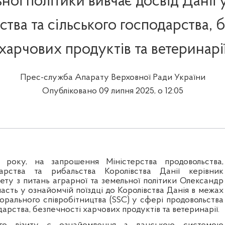
ної політики вивчає досвід Данії 
тва та сільського господарства, 
харчових продуктів та ветеринарі
Прес-служба Апарату Верховної Ради України
Опубліковано 09 липня 2025, о 12:05
 року, на запрошення Міністерства продовольства,
дарства та рибальства Королівства Данії керівник
ету з питань аграрної та земельної політики Олександр
сть у ознайомчій поїздці до Королівства Данія в межах
орального співробітництва (SSC) у сфері продовольства
дарства, безпечності харчових продуктів та ветеринарії.