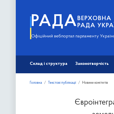
РАДА
ВЕРХОВНА
РАДА УКРА
Офіційний вебпортал парламенту Україн
Склад і структура
Законотворчість
Головна
Текстові публікації
Новини комітетів
Євроінтегра