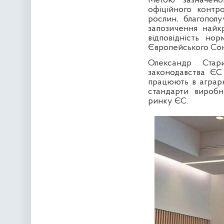
Метою зазначено
офіційного контро
рослин, благопол
запозичення найк
відповідність но
Європейського Со
Олександр Стар
законодавства ЄС 
працюють в аграрн
стандарти виробн
ринку ЄС.