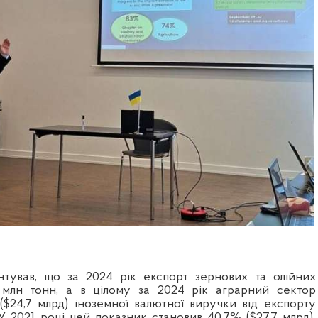
нтував, що за 2024 рік експорт зернових та олійних
 млн тонн, а в цілому за 2024 рік аграрний сектор
($24,7 млрд) іноземної валютної виручки від експорту
 У 2021 році цей показник становив 40,7% ($27,7 млрд).