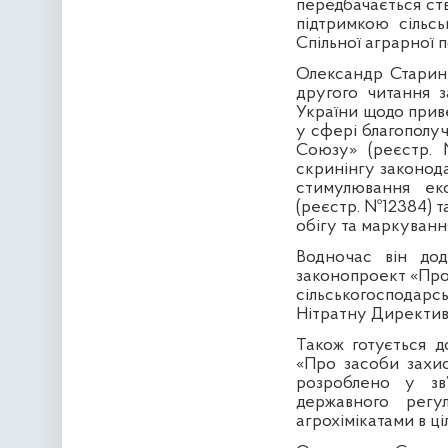
передбачається ст
підтримкою сільсь
Спільної аграрної п
Олександр Старине
другого читання 
України щодо прив
у сфері благополуч
Союзу» (реєстр. 
скринінгу законода
стимулювання еко
(реєстр. №12384) 
обігу та маркування
Водночас він до
законопроект «Про 
сільськогосподар
Нітратну Директив
Також готується д
«Про засоби захис
розроблено у зв’
державного рег
агрохімікатами в ці