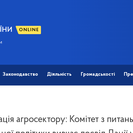
ЇНИ
ONLINE
и
Законодавство
Діяльність
Громадськості
Пре
ція агросектору: Комітет з питань