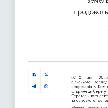
земель
продовольс
07-10 липня 2025
сільського госпо
секретаріату Коміт
Старинець бере уча
Стратегічного сект
та сільського госпо