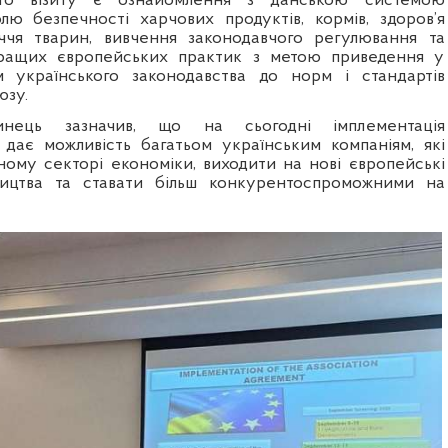
го візиту є ознайомлення з данською системою
лю безпечності харчових продуктів, кормів, здоров’я
уччя тварин, вивчення законодавчого регулювання та
ращих європейських практик з метою приведення у
рм українського законодавства до норм і стандартів
юзу.
инець зазначив, що на сьогодні імплементація
дає можливість багатьом українським компаніям, які
ому секторі економіки, виходити на нові європейські
ицтва та ставати більш конкурентоспроможними на