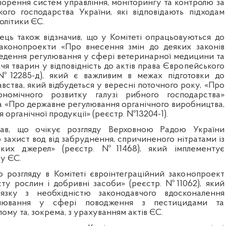
ворення систем управління, моніторингу та контролю за
кого господарства України, які відповідають підходам
олітики ЄС.
ць також відзначив, що у Комітеті опрацьовуються до
законопроекти «Про внесення змін до деяких законів
едення регулювання у сфері ветеринарної медицини та
чя тварин у відповідність до актів права Європейського
№12285-д), який є важливим в межах підготовки до
вства, який відбудеться у вересні поточного року, «Про
номічного розвитку галузі рибного господарства»
та «Про державне регулювання органічного виробництва,
 органічної продукції» (реєстр. №13204-1).
дав, що очікує розгляду Верховною Радою України
захист вод від забруднення, спричиненого нітратами із
ських джерел» (реєстр. №11468), який імплементує
у ЄС.
о розгляду в Комітеті євроінтеграційний законопроект
ту рослин і добривні засоби» (реєстр. №11062), який
язку з необхідністю законодавчого вдосконалення
улювання у сфері поводження з пестицидами та
лому та, зокрема, з урахуванням актів ЄС.