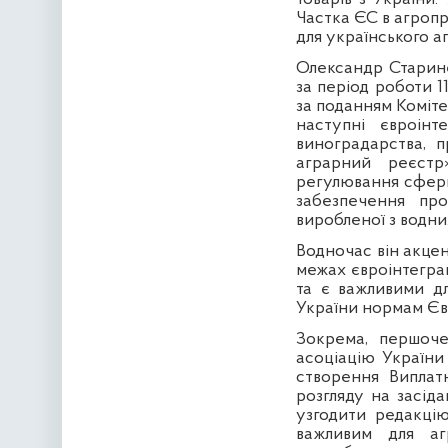
Частка ЄС в агроп
для українського а
Олександр Старине
за період роботи 1
за поданням Коміте
наступні євроінт
виноградарства, 
аграрний реєстр
регулювання сфери
забезпечення про
виробленої з водни
Водночас він акцен
межах євроінтегра
та є важливими дл
України нормам Єв
Зокрема, першоче
асоціацію України 
створення Виплатн
розгляду на засіда
узгодити редакці
важливим для аг