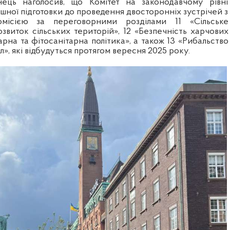
ець наголосив, що Комітет на законодавчому рівні
ішної підготовки до проведення двосторонніх зустрічей з
місією за переговорними розділами 11 «Сільське
звиток сільських територій», 12 «Безпечність харчових
арна та фітосанітарна політика», а також 13 «Рибальство
», які відбудуться протягом вересня 2025 року.