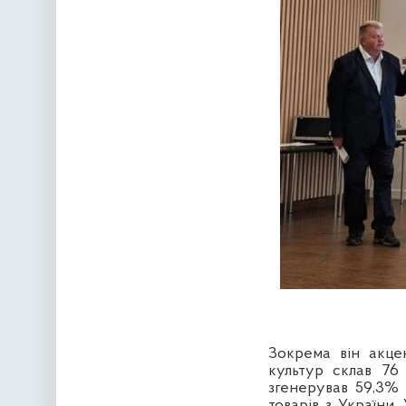
Зокрема він акце
культур склав 76
згенерував 59,3% 
товарів з України.