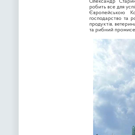
Олександр Старин
робить все для усп
Європейською Ко
господарство та ро
продуктів, ветерин
та рибний промисел