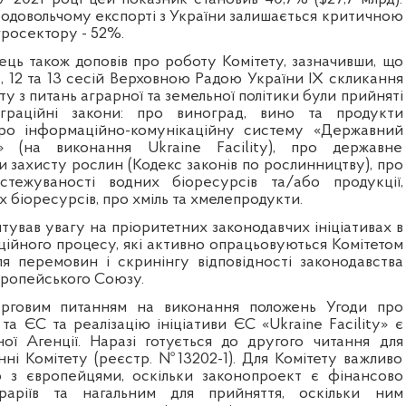
родовольчому експорті з України залишається критичною
гросектору - 52%.
ць також доповів про роботу Комітету, зазначивши, що
1, 12 та 13 сесій Верховною Радою України IX скликання
ту з питань аграрної та земельної політики були прийняті
еграційні закони: про виноград, вино та продукти
про інформаційно-комунікаційну систему «Державний
» (на виконання Ukraine Facility), про державне
 захисту рослин (Кодекс законів по рослинництву), про
стежуваності водних біоресурсів та/або продукції,
х біоресурсів, про хміль та хмелепродукти.
тував увагу на пріоритетних законодавчих ініціативах в
ційного процесу, які активно опрацьовуються Комітетом
я перемовин і скринінгу відповідності законодавства
ропейського Союзу.
рговим питанням на виконання положень Угоди про
та ЄС та реалізацію ініціативи ЄС «Ukraine Facility» є
ої Агенції. Наразі готується до другого читання для
нні Комітету (реєстр. №13202-1). Для Комітету важливо
ю з європейцями, оскільки законопроект є фінансово
раріїв та нагальним для прийняття, оскільки ним