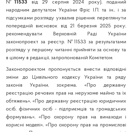
№
11533
від 29 серпня 2024 року), поданий
народним депутатом України Фріс І.П. та ін., і за
підсумками розгляду ухвалив рішення: переглянути
попередній висновок від 21 березня 2025 року;
рекомендувати Верховній Раді України
законопроект за реєстр. №11533 за результатами
розгляду у першому читанні прийняти за основу та
в цілому в редакції, запропонованій Комітетом.
Законопроектом пропонується внести відповідні
зміни до Цивільного кодексу України та ряду
законів України, зокрема, «Про державну
реєстрацію речових прав на нерухоме майно та їх
обтяжень», «Про державну реєстрацію юридичних
осіб, фізичних осіб - підприємців та громадських
формувань», «Про охорону прав на винаходи і
корисні моделі», «Про охорону прав на промислові