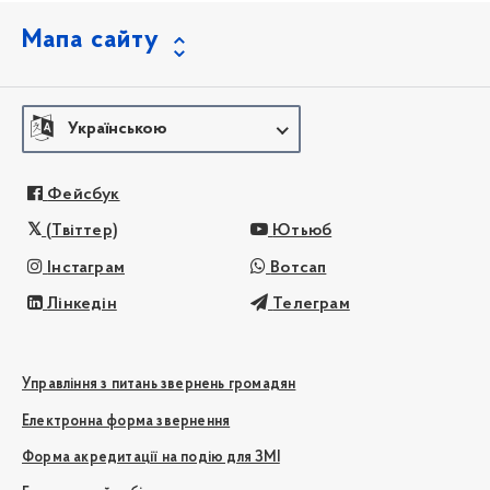
Мапа сайту
Українською
Фейсбук
(Твіттер)
Ютьюб
Інстаграм
Вотсап
Лінкедін
Телеграм
Управління з питань звернень громадян
Електронна форма звернення
Форма акредитації на подію для ЗМІ