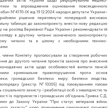
одавчих актів України щодо реформування медико-
ертизи та впровадження оцінювання повсякденного
би» №4170-IX від 19.12.2024 народні депутати України–
рийняли рішення переглянути попередній висновок
няльну таблицю до законопроекту, внести нову редакцію
ці на розгляд Верховної Ради України і рекомендувати їй
озгляду в другому читанні зазначеного законопроекту
ому читанні та в цілому з необхідними техніко-
ами.
, члени Комітету проголосували за створення робочих
ння до другого читання проектів законів про внесення
аконодавчих актів щодо особливостей виплати пенсій
инили кримінальне правопорушення проти основ
пеки, громадської безпеки, миру, безпеки людства,
вопорядку (реєстр. №10355) під головуванням голови
ь соціального захисту і реабілітації осіб з інвалідністю та
ості їх підприємств і громадських об'єднань Гривка С.Д.
мін до Закону України "Про статус ветеранів війни,
льного захисту"
щодо призначення одноразової грошової