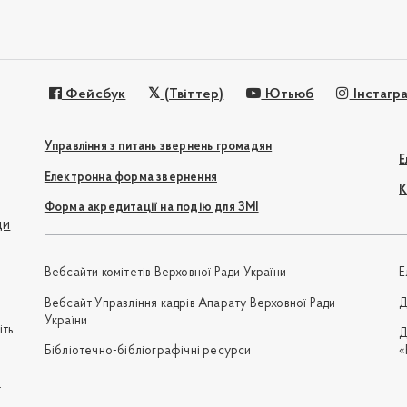
Фейсбук
(Твіттер)
Ютьюб
Інстагр
Управління з питань звернень громадян
Е
Електронна форма звернення
К
Форма акредитації на подію для ЗМІ
ди
Вебсайти комітетів Верховної Ради України
Е
Вебсайт Управління кадрів Апарату Верховної Ради
Д
України
іть
Д
Бібліотечно-бібліографічні ресурси
«
e