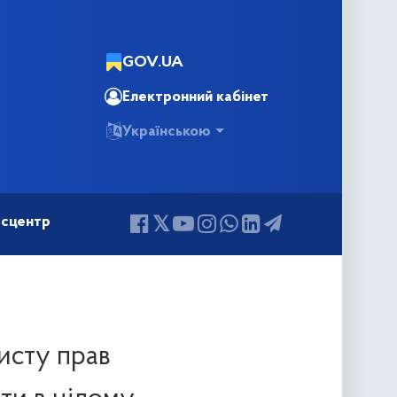
GOV.UA
Електронний кабінет
Українською
сцентр
хисту прав