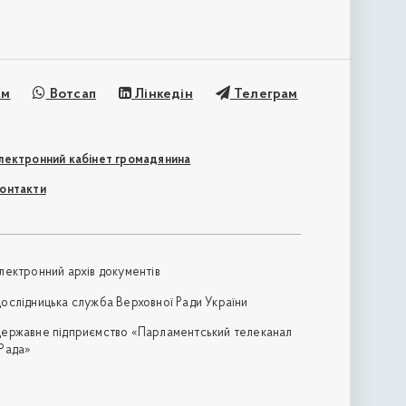
ам
Вотсап
Лінкедін
Телеграм
лектронний кабінет громадянина
онтакти
лектронний архів документів
ослідницька служба Верховної Ради України
ержавне підприємство «Парламентський телеканал
Рада»