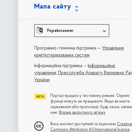
Мапа сайту
Українською
Програмно-технічна підтримка —
Управління
комп'ютеризованих систем
Iнформаційна підтримка —
Інформаційне
управління,
Пресслужба Апарату Верховної Ра
України
Портал працює у тестовому режимі. Окремі
функції можуть не працювати. Якщо ви маєте
зауваження або пропозиції, будь ласка, напиш
нам:
Форма зворотного зв'язку
Весь контент доступний за ліцензією
Creativ
Commons Attribution 4.0 International license
,