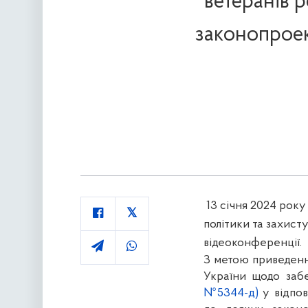
ветеранів 
законопроек
13 січня 2024 року
політики та захист
відеоконференції.
З метою приведенн
України щодо заб
№5344-д)
у відпов