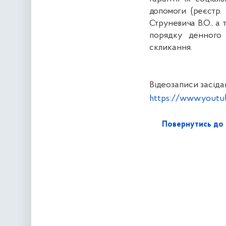
допомоги (реєстр.
Струневича В.О.,
а т
порядку денного 
скликання.
Відеозаписи засіда
https://www.you
Повернутись до 