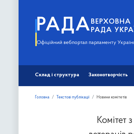
РАДА
ВЕРХОВНА
РАДА УКРА
Офіційний вебпортал парламенту Україн
Склад і структура
Законотворчість
Головна
Текстові публікації
Новини комітетів
Комітет з