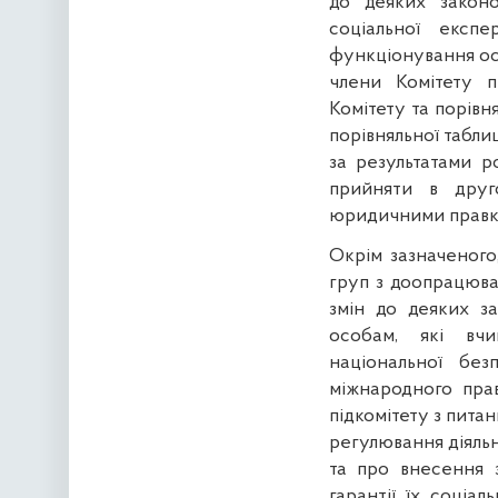
до деяких закон
соціальної експ
функціонування осо
члени Комітету п
Комітету та порів
порівняльної табли
за результатами р
прийняти в друг
юридичними правк
Окрім зазначеного
груп з доопрацюва
змін до деяких з
особам, які вч
національної без
міжнародного пра
підкомітету з питан
регулювання діяльн
та
про внесення з
гарантії їх соціа