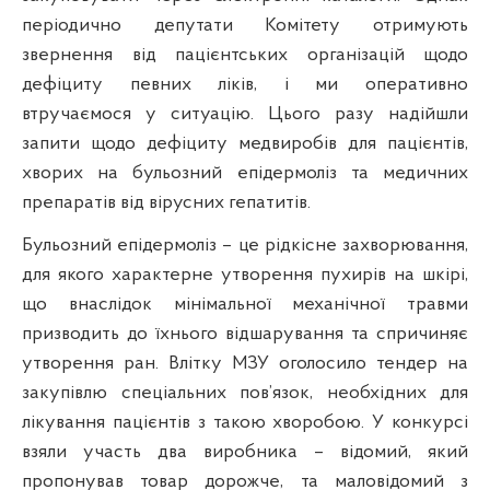
періодично депутати Комітету отримують
звернення від пацієнтських організацій щодо
дефіциту певних ліків, і ми оперативно
втручаємося у ситуацію. Цього разу надійшли
запити щодо дефіциту медвиробів для пацієнтів,
хворих на бульозний епідермоліз та медичних
препаратів від вірусних гепатитів.
Бульозний епідермоліз – це рідкісне захворювання,
для якого характерне утворення пухирів на шкірі,
що внаслідок мінімальної механічної травми
призводить до їхнього відшарування та спричиняє
утворення ран. Влітку МЗУ оголосило тендер на
закупівлю спеціальних пов’язок, необхідних для
лікування пацієнтів з такою хворобою. У конкурсі
взяли участь два виробника – відомий, який
пропонував товар дорожче, та маловідомий з