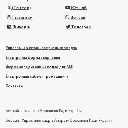
(Твіттер)
Ютьюб
Інстаграм
Вотсап
Лінкедін
Телеграм
Управління з питань звернень громадян
Електронна форма звернення
Форма акредитації на подію для ЗМІ
Електронний кабінет громадянина
Контакти
Вебсайти комітетів Верховної Ради України
Вебсайт Управління кадрів Апарату Верховної Ради України