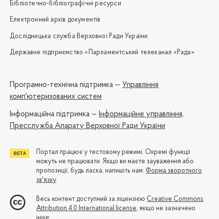
Бібліотечно-бібліографічні ресурси
Електронний архів документів
Дослідницька служба Верховної Ради України
Державне підприємство «Парламентський телеканал «Рада»
Програмно-технічна підтримка —
Управління
комп'ютеризованих систем
Iнформаційна підтримка —
Інформаційне управління,
Пресслужба Апарату Верховної Ради України
Портал працює у тестовому режимі. Окремі функції
можуть не працювати. Якщо ви маєте зауваження або
пропозиції, будь ласка, напишіть нам:
Форма зворотного
зв'язку
Весь контент доступний за ліцензією
Creative Commons
Attribution 4.0 International license
, якщо не зазначено
інше