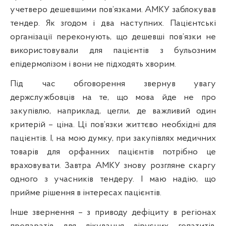
учетверо дешевшими пов’язками. АМКУ заблокував
тендер. Як згодом і два наступних. Пацієнтські
організації переконують, що дешевші пов’язки не
використовували для пацієнтів з бульозним
епідермолізом і вони не підходять хворим.
Під час обговорення звернув увагу
держслужбовців на те, що мова йде не про
закупівлю, наприклад, цегли, де важливий один
критерій – ціна. Ці пов’язки життєво необхідні для
пацієнтів. І, на мою думку, при закупівлях медичних
товарів для орфанних пацієнтів потрібно це
враховувати. Завтра АМКУ знову розгляне скаргу
одного з учасників тендеру. І маю надію, що
прийме рішення в інтересах пацієнтів.
Інше звернення – з приводу дефіциту в регіонах