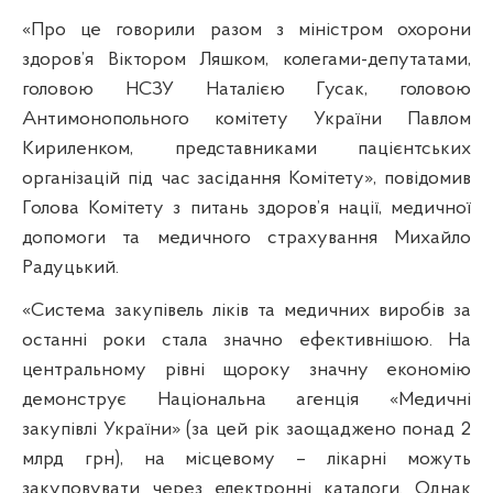
«Про це говорили разом з міністром охорони
здоров’я Віктором Ляшком, колегами-депутатами,
головою НСЗУ Наталією Гусак, головою
Антимонопольного комітету України Павлом
Кириленком, представниками пацієнтських
організацій під час засідання Комітету», повідомив
Голова Комітету з питань здоров’я нації, медичної
допомоги та медичного страхування Михайло
Радуцький.
«Система закупівель ліків та медичних виробів за
останні роки стала значно ефективнішою. На
центральному рівні щороку значну економію
демонструє Національна агенція «Медичні
закупівлі України» (за цей рік заощаджено понад 2
млрд грн), на місцевому – лікарні можуть
закуповувати через електронні каталоги. Однак