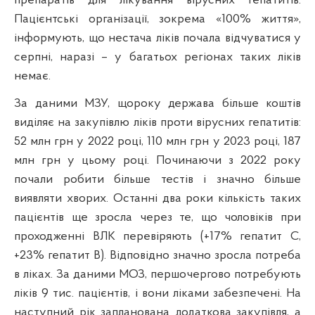
препаратів для лікування вірусних гепатитів.
Пацієнтські організації, зокрема «100% життя»,
інформують, що нестача ліків почала відчуватися у
серпні, наразі – у багатьох регіонах таких ліків
немає.
За даними МЗУ, щороку держава більше коштів
виділяє на закупівлю ліків проти вірусних гепатитів:
52 млн грн у 2022 році, 110 млн грн у 2023 році, 187
млн грн у цьому році. Починаючи з 2022 року
почали робити більше тестів і значно більше
виявляти хворих. Останні два роки кількість таких
пацієнтів ще зросла через те, що чоловіків при
проходженні ВЛК перевіряють (+17% гепатит С,
+23% гепатит В). Відповідно значно зросла потреба
в ліках. За даними МОЗ, першочергово потребують
ліків 9 тис. пацієнтів, і вони ліками забезпечені. На
наступний рік запланована додаткова закупівля, а