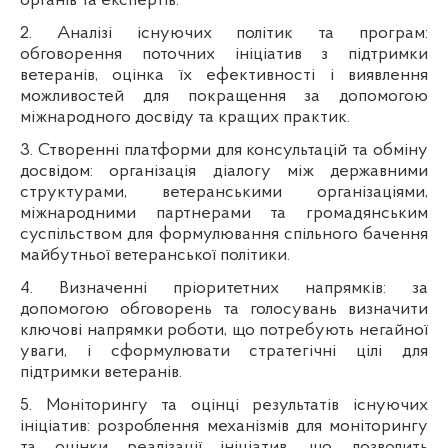
органів та експертів.
2. Аналізі існуючих політик та програм:
обговорення поточних ініціатив з підтримки
ветеранів, оцінка їх ефективності і виявлення
можливостей для покращення за допомогою
міжнародного досвіду та кращих практик.
3. Створенні платформи для консультацій та обміну
досвідом: організація діалогу між державними
структурами, ветеранськими організаціями,
міжнародними партнерами та громадянським
суспільством для формулювання спільного бачення
майбутньої ветеранської політики.
4. Визначенні пріоритетних напрямків: за
допомогою обговорень та голосувань визначити
ключові напрямки роботи, що потребують негайної
уваги, і сформулювати стратегічні цілі для
підтримки ветеранів.
5. Моніторингу та оцінці результатів існуючих
ініціатив: розроблення механізмів для моніторингу
та оцінки реалізації ініціатив, що дозволить