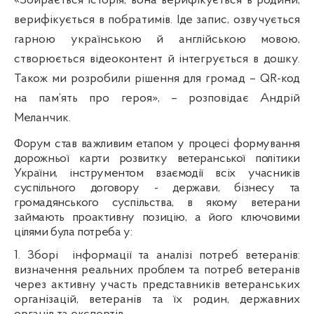
«Збирається історія, вона верифікується в родини,
верифікується в побратимів. Іде запис, озвучується
гарною українською й англійською мовою,
створюється відеоконтент й інтегрується в дошку.
Також ми розробили рішення для громад – QR-код
на пам’ять про героя», – розповідає Андрій
Меланчик.
Форум
став важливим етапом у процесі формування
дорожньої карти розвитку ветеранської політики
України, інструментом взаємодії всіх учасників
суспільного договору - держави, бізнесу та
громадянського суспільства, в якому ветерани
займають проактивну позицію, а його ключовими
цілями була потреба у:
1. Зборі інформації та аналізі потреб ветеранів:
визначення реальних проблем та потреб ветеранів
через активну участь представників ветеранських
організацій, ветеранів та їх родин, державних