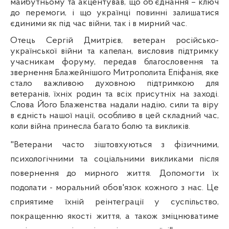
майбутньому та акцентував, що об’єднання – ключ
до перемоги, і що українці повинні залишатися
єдиними як під час війни, так і в мирний час.
Отець Сергій Дмитрієв, ветеран російсько-
української війни та капелан, висловив підтримку
учасникам форуму, передав благословення та
звернення Блажейнішого Митрополита Епіфанія, яке
стало важливою духовною підтримкою для
ветеранів, їхніх родин та всіх присутніх на заході.
Слова Його Блаженства надали надію, сили та віру
в єдність нашої нації, особливо в цей складний час,
коли війна принесла багато болю та викликів.
"Ветерани часто зіштовхуються з фізичними,
психологічними та соціальними викликами після
повернення до мирного життя. Допомогти їх
подолати - моральний обов'язок кожного з нас. Це
сприятиме їхній реінтеграції у суспільство,
покращенню якості життя, а також зміцнюватиме