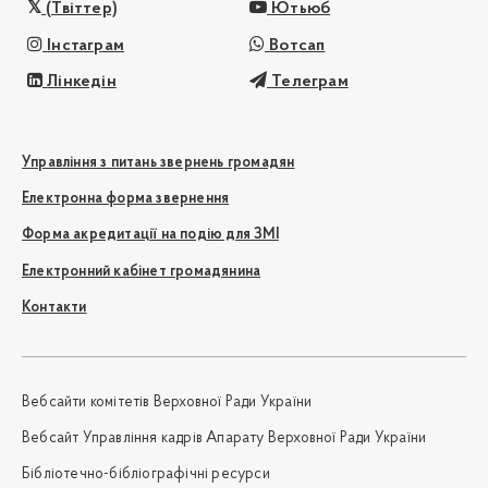
(Твіттер)
Ютьюб
Інстаграм
Вотсап
Лінкедін
Телеграм
Управління з питань звернень громадян
Електронна форма звернення
Форма акредитації на подію для ЗМІ
Електронний кабінет громадянина
Контакти
Вебсайти комітетів Верховної Ради України
Вебсайт Управління кадрів Апарату Верховної Ради України
Бібліотечно-бібліографічні ресурси