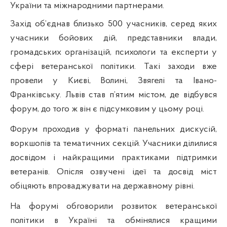
України та міжнародними партнерами.
Захід об’єднав близько 500 учасників, серед яких
учасники бойових дій, представники влади,
громадських організацій, психологи та експерти у
сфері ветеранської політики. Такі заходи вже
провели у Києві, Волині, Звягелі та Івано-
Франківську. Львів став п’ятим містом, де відбувся
форум, до того ж він є підсумковим у цьому році.
Форум проходив у форматі панельних дискусій,
воркшопів та тематичних секцій. Учасники ділилися
досвідом і найкращими практиками підтримки
ветеранів. Опісля озвучені ідеї та досвід міст
обіцяють впроваджувати на державному рівні.
На форумі обговорили розвиток ветеранської
політики в Україні та обмінялися кращими