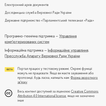
Електронний архів документів
Дослідницька служба Верховної Ради України
Державне підприємство «Парламентський телеканал «Рада»
Програмно-технічна підтримка —
Управління
комп'ютеризованих систем
Iнформаційна підтримка —
Інформаційне управління,
Пресслужба Апарату Верховної Ради України
Портал працює у тестовому режимі. Окремі функції
можуть не працювати. Якщо ви маєте зауваження або
пропозиції, будь ласка, напишіть нам:
Форма зворотного
зв'язку
Весь контент доступний за ліцензією
Creative Commons
Attribution 4.0 International license
, якщо не зазначено
інше