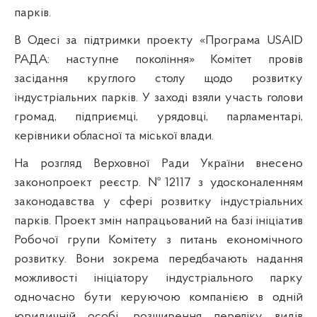
парків.
В Одесі за підтримки проекту «Програма USAID
РАДА: наступне покоління» Комітет провів
засідання круглого столу щодо розвитку
індустріальних парків. У заході взяли участь голови
громад, підприємці, урядовці, парламентарі,
керівники обласної та міської влади.
На розгляд Верховної Ради України внесено
законопроект реєстр. №12117 з удосконаленням
законодавства у сфері розвитку індустріальних
парків. Проект змін напрацьований на базі ініціатив
Робочої групи Комітету з питань економічного
розвитку. Вони зокрема передбачають надання
можливості ініціатору індустріального парку
одночасно бути керуючою компанією в одній
юридичній особі, розширення переліку видів