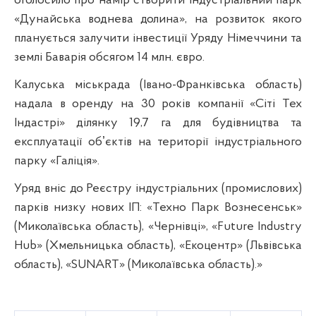
оголосило про намір створити індустріальний парк
«Дунайська воднева долина», на розвиток якого
планується залучити інвестиції Уряду Німеччини та
землі Баварія обсягом 14 млн. євро.
Калуська міськрада (Івано-Франківська область)
надала в оренду на 30 років компанії «Сіті Тех
Індастрі» ділянку 19,7 га для будівництва та
експлуатації обʼєктів на території індустріального
парку «Галіція».
Уряд вніс до Реєстру індустріальних (промислових)
парків низку нових ІП: «Техно Парк Вознесенськ»
(Миколаївська область), «Чернівці», «Future Industry
Hub» (Хмельницька область), «Екоцентр» (Львівська
область), «SUNART» (Миколаївська область).»