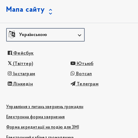
Мапа сайту
Українською
Фейсбук
(Твіттер)
Ютьюб
Інстаграм
Вотсап
Лінкедін
Телеграм
Управління з питань звернень громадян
Електронна форма звернення
Форма акредитації на подію для ЗМІ
Електронний кабінет громадянина