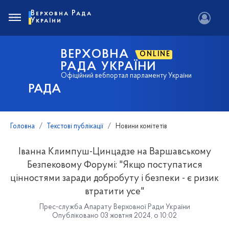
Верховна Рада
України
ВЕРХОВНА
ONLINE
РАДА УКРАЇНИ
Офіційний вебпортал парламенту України
РАДА
Головна
Текстові публікації
Новини комітетів
Іванна Климпуш-Цинцадзе на Варшавському
Безпековому Форумі: "Якщо поступатися
цінностями заради добробуту і безпеки - є ризик
втратити усе"
Прес-служба Апарату Верховної Ради України
Опубліковано 03 жовтня 2024, о 10:02