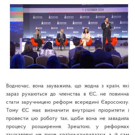
Водночас, вона зауважила, що жодна з країн, які
зараз рухаються до членства в ЄС, не повинна
стати заручницею реформ всередині Євросоюзу.
Тому ЄС має визначити внутрішні пріоритети і
провести цю роботу так, щоби вона не завадила
процесу розширення. Зрештою, у реформах
зацікавлені не лише країни-кандидатки, а й сам