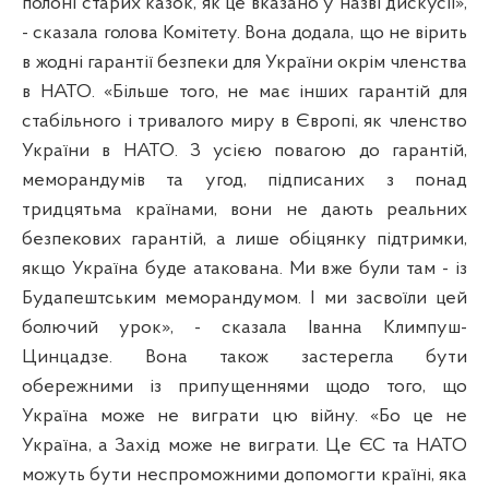
полоні старих казок, як це вказано у назві дискусії»,
- сказала голова Комітету. Вона додала, що не вірить
в жодні гарантії безпеки для України окрім членства
в НАТО. «Більше того, не має інших гарантій для
стабільного і тривалого миру в Європі, як членство
України в НАТО. З усією повагою до гарантій,
меморандумів та угод, підписаних з понад
тридцятьма країнами, вони не дають реальних
безпекових гарантій, а лише обіцянку підтримки,
якщо Україна буде атакована. Ми вже були там - із
Будапештським меморандумом. І ми засвоїли цей
болючий урок», - сказала Іванна Климпуш-
Цинцадзе. Вона також застерегла бути
обережними із припущеннями щодо того, що
Україна може не виграти цю війну. «Бо це не
Україна, а Захід може не виграти. Це ЄС та НАТО
можуть бути неспроможними допомогти країні, яка