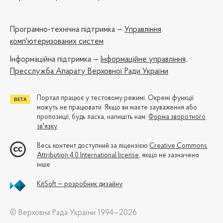
Програмно-технічна підтримка —
Управління
комп'ютеризованих систем
Iнформаційна підтримка —
Інформаційне управління,
Пресслужба Апарату Верховної Ради України
Портал працює у тестовому режимі. Окремі функції
можуть не працювати. Якщо ви маєте зауваження або
пропозиції, будь ласка, напишіть нам:
Форма зворотного
зв'язку
Весь контент доступний за ліцензією
Creative Commons
Attribution 4.0 International license
, якщо не зазначено
інше
KitSoft — розробник дизайну
© Верховна Рада України 1994—2026