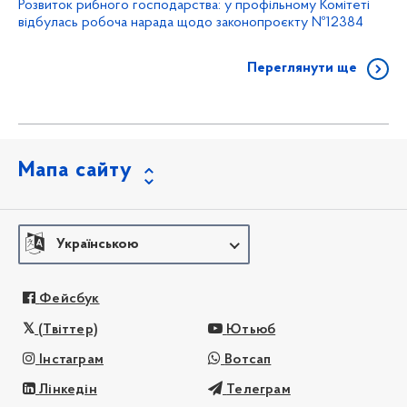
Розвиток рибного господарства: у профільному Комітеті
відбулась робоча нарада щодо законопроєкту №12384
Переглянути ще
Мапа сайту
Українською
Фейсбук
(Твіттер)
Ютьюб
Інстаграм
Вотсап
Лінкедін
Телеграм