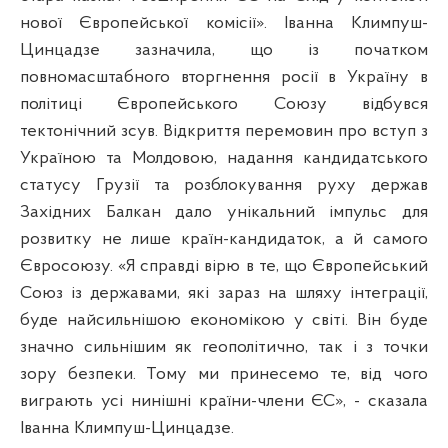
нової Європейської комісії». Іванна Климпуш-
Цинцадзе зазначила, що із початком
повномасштабного вторгнення росії в Україну в
політиці Європейського Союзу відбувся
тектонічний зсув. Відкриття перемовин про вступ з
Україною та Молдовою, надання кандидатського
статусу Грузії та розблокування руху держав
Західних Балкан дало унікальний імпульс для
розвитку не лише країн-кандидаток, а й самого
Євросоюзу. «Я справді вірю в те, що Європейський
Союз із державами, які зараз на шляху інтеграції,
буде найсильнішою економікою у світі. Він буде
значно сильнішим як геополітично, так і з точки
зору безпеки. Тому ми принесемо те, від чого
виграють усі нинішні країни-члени ЄС», - сказала
Іванна Климпуш-Цинцадзе.