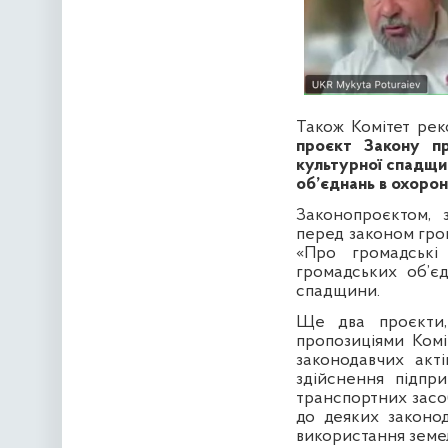
Також Комітет ре
проєкт Закону п
культурної спадщи
об’єднань в охорон
Законопроєктом, 
перед законом гро
«Про громадські 
громадських об’є
спадщини.
Ще два проєкти,
пропозиціями Комі
законодавчих акт
здійснення підпри
транспортних засо
до деяких законо
використання земе