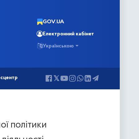
GOV.UA
Електронний кабінет
Українською
сцентр
ної політики