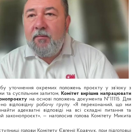
бу уточнення окремих положень проєкту у зв’язку з
и та суспільним запитом,
Комітет вирішив напрацювати
конопроєкту
на основі положень документа №11115. Для
ено відповідну робочу групу. «Я переконаний, що ми
знайти адекватні відповіді на всі складні питання та
ий законопроєкт»,
— наголосив голова Комітету Микита
тупниці голови Комітету Євгенії Кравчук, при підготовці