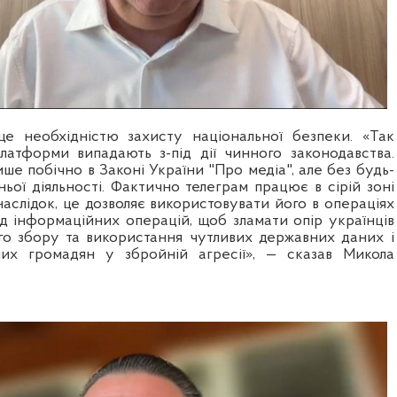
е необхідністю захисту національної безпеки. «Так
платформи випадають з-під дії чинного законодавства.
ше побічно в Законі України "Про медіа", але без будь-
ньої діяльності. Фактично телеграм працює в сірій зоні
наслідок, це дозволяє використовувати його в операціях
ід інформаційних операцій, щоб зламати опір українців
мого збору та використання чутливих державних даних і
их громадян у збройній агресії», — сказав Микола