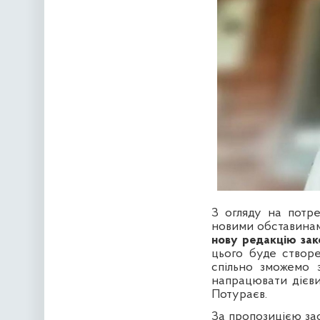
З огляду
на потре
новими обставинам
нову редакцію за
цього буде створ
спільно зможемо
напрацювати дієв
Потураєв.
За пропозицією зас