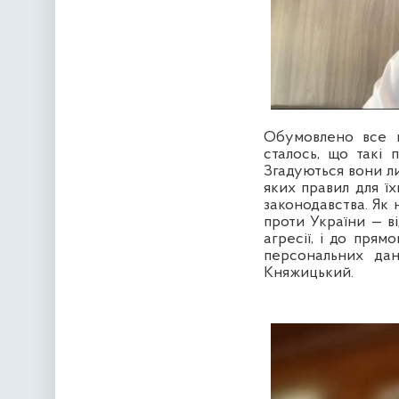
Обумовлено все ц
сталось, що такі 
Згадуються вони ли
яких правил для їх
законодавства. Як 
проти України — в
агресії, і до пря
персональних дан
Княжицький.