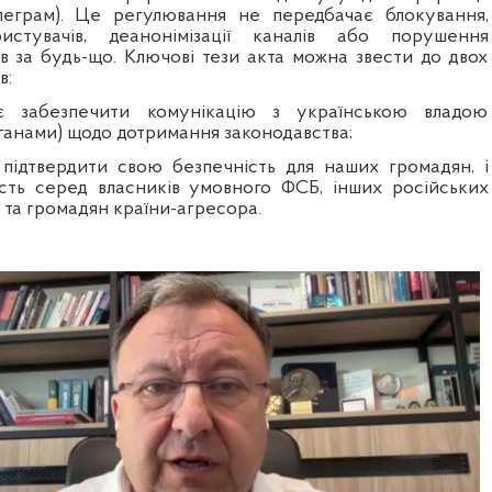
леграм). Це регулювання не передбачає блокування,
истувачів, деанонімізації каналів або порушення
в за будь-що. Ключові тези акта можна звести до двох
в:
є забезпечити комунікацію з українською владою
ганами) щодо дотримання законодавства;
підтвердити свою безпечність для наших громадян, і
ість серед власників умовного ФСБ, інших російських
 та громадян країни-агресора.