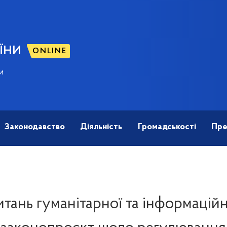
ЇНИ
ONLINE
и
Законодавство
Діяльність
Громадськості
Пре
итань гуманітарної та інформацій