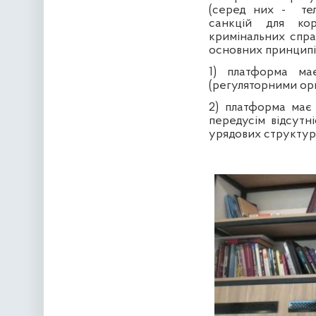
(серед них -
те
санкцій для кор
кримінальних спра
основних принципі
1) платформа ма
(регуляторними ор
2) платформа має 
передусім відсутн
урядових структур