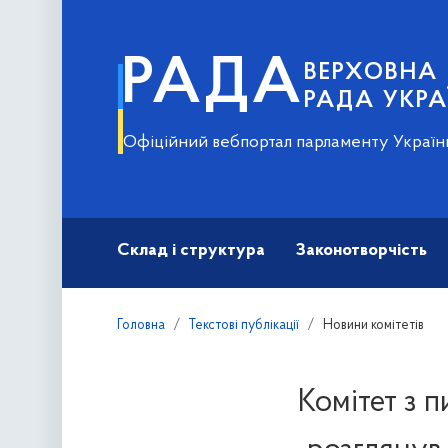
РАДА
ВЕРХОВНА
РАДА УКРА
Офіційний вебпортал парламенту Україн
Склад і структура
Законотворчість
Головна
Текстові публікації
Новини комітетів
Комітет з п