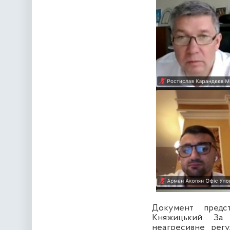
Документ предс
Княжицький. За 
неагресивне регу