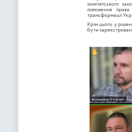
комітетського за
положення права
трансформації Укра
Крім цього, у ріше
бути зареєстровани