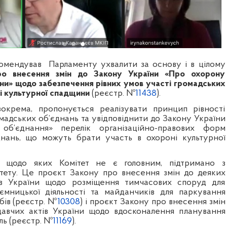
комендував
Парламенту ухвалити за основу і в цілому
ро внесення змін до Закону України «Про охорону
ни» щодо забезпечення рівних умов участі громадських
і культурної спадщини
(реєстр. №
11438
).
зокрема, пропонується реалізувати принцип рівності
мадських об’єднань та увідповіднити до Закону України
об’єднання» перелік організаційно-правових форм
днань, що можуть брати участь в охороні культурної
 щодо яких Комітет не є головним, підтримано з
тету. Це проєкт Закону про внесення змін до деяких
ів України щодо розміщення тимчасових споруд для
ємницької діяльності та майданчиків для паркування
бів (реєстр. №
10308
) і проєкт Закону про внесення змін
давчих актів України щодо вдосконалення планування
ль (реєстр. №
11169
).