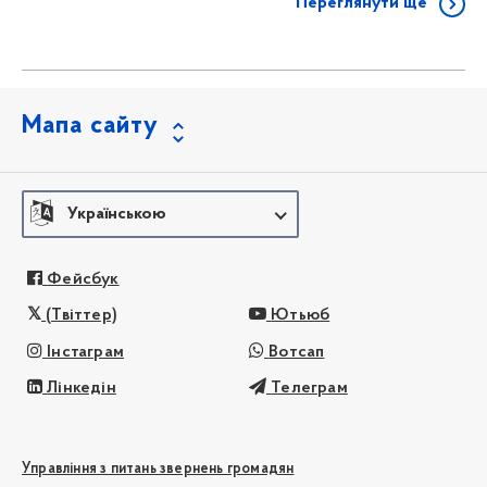
Переглянути ще
Мапа сайту
Українською
Фейсбук
(Твіттер)
Ютьюб
Інстаграм
Вотсап
Лінкедін
Телеграм
Управління з питань звернень громадян