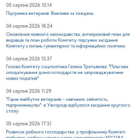
05 серпня 2026 10:14
Підтримка ветеранів. Важливе за тиждень
04 серпня 2026 18:24
Оновлення мовного законодавства, антикризовий план для
видавців та план роботи Комітету: підсумки засідання
Комітету з питань гуманітарної та інформаційної політики
04 серпня 2026 15:37
Голова Комітету соцполітики Галина Третьякова: "Пільгове
оподаткування домогосподарств не запроваджуватиме
нових податків"
04 серпня 2026 11:29
"Гідне майбутнє ветеранів – навчання, зайнятість,
підприємництво": в Ужгороді відбулося засідання круглого
столу
03 серпня 2026 17:31
Розвиток рибного господарства: у профільному Комітеті
відбулась робоча нарада щодо законопроєкту №12384