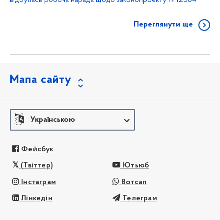
Переглянути ще
Мапа сайту
Українською
Фейсбук
(Твіттер)
Ютьюб
Інстаграм
Вотсап
Лінкедін
Телеграм