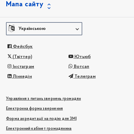
Мапа сайту
Українською
Фейсбук
(Твіттер)
Ютьюб
Інстаграм
Вотсап
Лінкедін
Телеграм
Управління з питань звернень громадян
Електронна форма звернення
Форма акредитації на подію для ЗМІ
Електронний кабінет громадянина