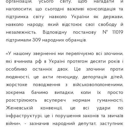
організацій, усього світу, щоб нагадати й
наголосити, що сьогодні важливі консолідація та
підтримка світу навколо України як держави,
навколо народу, який відстоює свої свободу й
незалежність. Відповідну постанову №11019
підтримали 309 народних обранців.
«У нашому зверненні ми перелічуємо всі злочини,
які вчинила рф в Україні протягом десяти років і
особливо останніх двох. Це злочини проти
людяності, це акти геноциду, депортація дітей,
жорстоке поводження з військовополоненими,
зокрема бачимо випадки, коли їх просто
розстрілюють всупереч нормам гуманності,
Женевській конвенції, це всі удари по
інфраструктурі, це і порушення законів та звичаїв
війни», - зазначив народний депутат, заступник