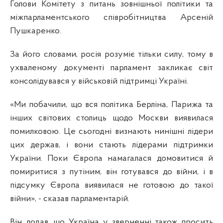
Голови Комітету з питань зовнішньої політики та
міжпарламентського співробітництва Арсеній
Пушкаренко.
За його словами, росія розуміє тільки силу, тому в
ухваленому документі парламент закликає світ
консолідувався у військовій підтримці Україні.
«Ми побачили, що вся політика Берліна, Парижа та
інших світових столиць щодо Москви виявилася
помилковою. Це сьогодні визнають нинішні лідери
цих держав, і вони стають лідерами підтримки
України. Поки Європа намагалася домовитися й
помиритися з путіним, він готувався до війни, і в
підсумку Європа виявилася не готовою до такої
війни», - сказав парламентарій.
Він додав, що Україна у зверненні також просить