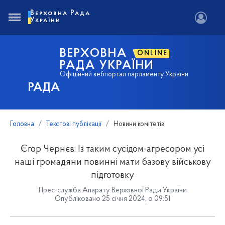
Верховна Рада
України
ВЕРХОВНА
ONLINE
РАДА УКРАЇНИ
Офіційний вебпортал парламенту України
РАДА
Головна
Текстові публікації
Новини комітетів
Єгор Чернєв: Із таким сусідом-агресором усі
наші громадяни повинні мати базову військову
підготовку
Прес-служба Апарату Верховної Ради України
Опубліковано 25 січня 2024, о 09:51