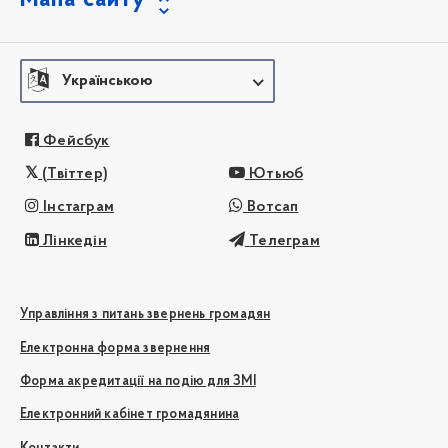
Українською
Фейсбук
(Твіттер)
Ютьюб
Інстаграм
Вотсап
Лінкедін
Телеграм
Управління з питань звернень громадян
Електронна форма звернення
Форма акредитації на подію для ЗМІ
Електронний кабінет громадянина