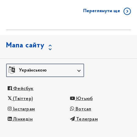
Переглянути ще
Мапа сайту
Українською
Фейсбук
(Твіттер)
Ютьюб
Інстаграм
Вотсап
Лінкедін
Телеграм