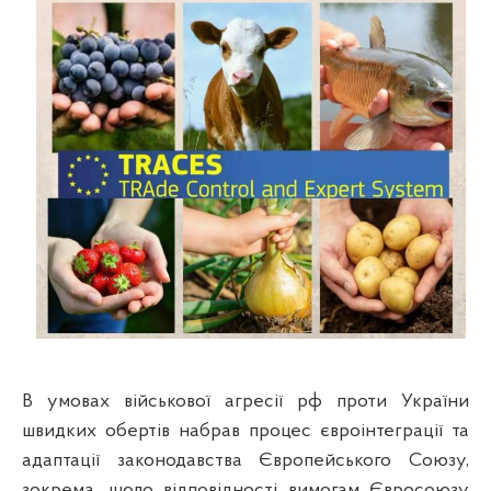
В умовах військової агресії рф проти України
швидких обертів набрав процес євроінтеграції та
адаптації законодавства Європейського Союзу,
зокрема, щодо відповідності вимогам Євросоюзу