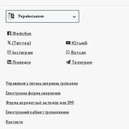
Українською
Фейсбук
(Твіттер)
Ютьюб
Інстаграм
Вотсап
Лінкедін
Телеграм
Управління з питань звернень громадян
Електронна форма звернення
Форма акредитації на подію для ЗМІ
Електронний кабінет громадянина
Контакти