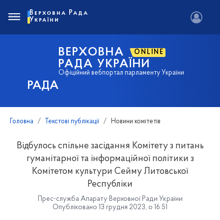
Верховна Рада
України
ВЕРХОВНА
ONLINE
РАДА УКРАЇНИ
Офіційний вебпортал парламенту України
РАДА
Головна
Текстові публікації
Новини комітетів
Відбулось спільне засідання Комітету з питань
гуманітарної та інформаційної політики з
Комітетом культури Сейму Литовської
Республіки
Прес-служба Апарату Верховної Ради України
Опубліковано 13 грудня 2023, о 16:51