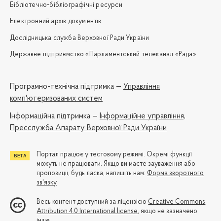
Бібліотечно-бібліографічні ресурси
Електронний архів документів
Дослідницька служба Верховної Ради України
Державне підприємство «Парламентський телеканал «Рада»
Програмно-технічна підтримка —
Управління
комп'ютеризованих систем
Iнформаційна підтримка —
Інформаційне управління,
Пресслужба Апарату Верховної Ради України
Портал працює у тестовому режимі. Окремі функції
можуть не працювати. Якщо ви маєте зауваження або
пропозиції, будь ласка, напишіть нам:
Форма зворотного
зв'язку
Весь контент доступний за ліцензією
Creative Commons
Attribution 4.0 International license
, якщо не зазначено
інше