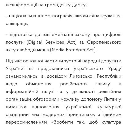
дезінформації на громадську думку;
- національна кінематографія: шляхи фінансування,
співпраця;
- підготовка до імплементації закону про цифрові
послуги (Digital Services Act) та Європейського
акту свободи медіа (Media Freedom Act).
Під час основної частини зустрічі народні депутати
України та представники українського Уряду
ознайомились із досвідом Литовської Республіки
щодо обмеження російського впливу в
інформаційній галузі та у діяльності релігійних
організацій, обговорили можливу допомогу Литви у
питаннях відновлення української культурної
спадщини «на модерних принципах», з ідейним
переосмисленням. «Зробити так, щоб культура