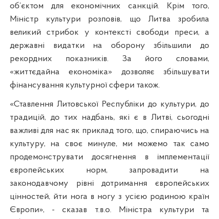
об’єктом для економічних санкцій. Крім того,
Міністр культури розповів, що Литва зробила
великий стрибок у контексті свободи преси, а
державні видатки на оборону збільшили до
рекордних показників. За його словами,
«життєдайна економіка» дозволяє збільшувати
фінансування культурної сфери також.
«Ставлення Литовської Республіки до культури, до
традицій, до тих надбань, які є в Литві, сьогодні
важливі для нас як приклад того, що, спираючись на
культуру, на своє минуле, ми можемо так само
продемонструвати досягнення в імплементації
європейських норм, запровадити на
законодавчому рівні дотримання європейських
цінностей, йти нога в ногу з усією родиною країн
Європи», - сказав т.в.о. Міністра культури та