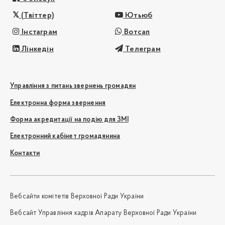
(Твіттер)
Ютьюб
Інстаграм
Вотсап
Лінкедін
Телеграм
Управління з питань звернень громадян
Електронна форма звернення
Форма акредитації на подію для ЗМІ
Електронний кабінет громадянина
Контакти
Вебсайти комітетів Верховної Ради України
Вебсайт Управління кадрів Апарату Верховної Ради України