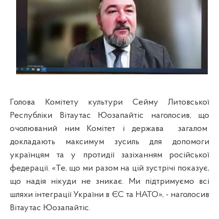
Голова Комітету культури Сейму Литовської
Республіки Вітаутас Юозапайтіс наголосив, що
очолюваний ним Комітет і держава
загалом
докладають максимум зусиль для допомоги
українцям та у протидії зазіханням російської
федерації. «Те, що ми разом на цій зустрічі показує,
що надія нікуди не зникає. Ми підтримуємо всі
шляхи інтеграції України в ЄС та НАТО», - наголосив
Вітаутас Юозапайтіс.