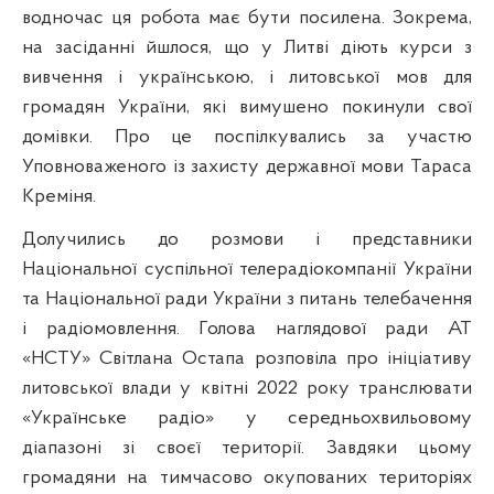
водночас ця робота має бути посилена. Зокрема,
на засіданні йшлося, що у Литві діють курси з
вивчення і українською, і литовської мов для
громадян України, які вимушено покинули свої
домівки. Про це поспілкувались за участю
Уповноваженого із захисту державної мови Тараса
Креміня.
Долучились до розмови і представники
Національної суспільної телерадіокомпанії України
та Національної ради України з питань телебачення
і радіомовлення. Голова наглядової ради АТ
«НСТУ»
Світлана Остапа
розповіла про ініціативу
литовської влади у квітні 2022 року транслювати
«Українське радіо» у середньохвильовому
діапазоні зі своєї території. Завдяки цьому
громадяни на тимчасово окупованих територіях