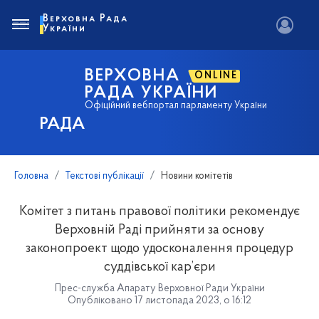
Верховна Рада
України
ВЕРХОВНА
ONLINE
РАДА УКРАЇНИ
Офіційний вебпортал парламенту України
РАДА
Головна
Текстові публікації
Новини комітетів
Комітет з питань правової політики рекомендує
Верховній Раді прийняти за основу
законопроект щодо удосконалення процедур
суддівської кар’єри
Прес-служба Апарату Верховної Ради України
Опубліковано 17 листопада 2023, о 16:12