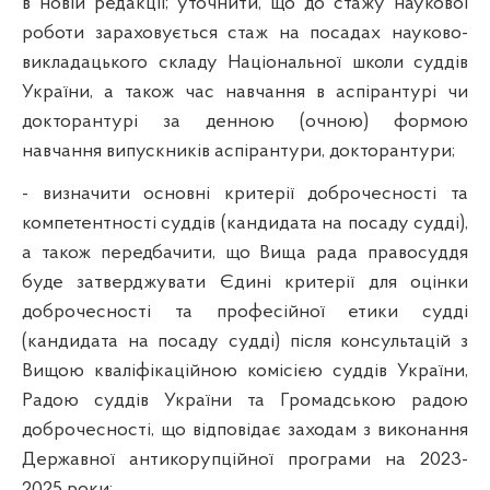
в новій редакції; уточнити, що до стажу наукової
роботи зараховується стаж на посадах науково-
викладацького складу Національної школи суддів
України, а також час навчання в аспірантурі чи
докторантурі за денною (очною) формою
навчання випускників аспірантури, докторантури;
- визначити основні критерії доброчесності та
компетентності суддів (кандидата на посаду судді),
а також передбачити, що Вища рада правосуддя
буде затверджувати Єдині критерії для оцінки
доброчесності та професійної етики судді
(кандидата на посаду судді) після консультацій з
Вищою кваліфікаційною комісією суддів України,
Радою суддів України та Громадською радою
доброчесності, що відповідає заходам з виконання
Державної антикорупційної програми на 2023-
2025 роки;