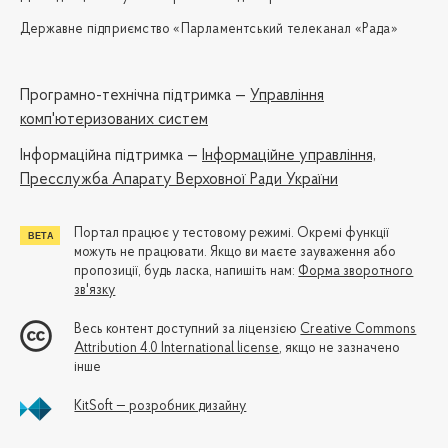
Державне підприємство «Парламентський телеканал «Рада»
Програмно-технічна підтримка —
Управління
комп'ютеризованих систем
Iнформаційна підтримка —
Інформаційне управління,
Пресслужба Апарату Верховної Ради України
Портал працює у тестовому режимі. Окремі функції
можуть не працювати. Якщо ви маєте зауваження або
пропозиції, будь ласка, напишіть нам:
Форма зворотного
зв'язку
Весь контент доступний за ліцензією
Creative Commons
Attribution 4.0 International license
, якщо не зазначено
інше
KitSoft — розробник дизайну