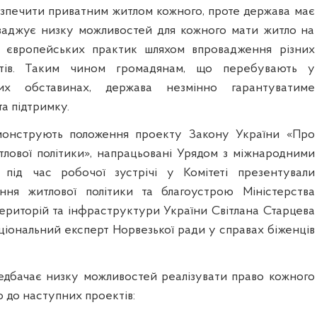
езпечити приватним житлом кожного, проте держава має
ваджує низку можливостей для кожного мати житло на
 європейських практик шляхом впровадження різних
ктів. Таким чином громадянам, що перебувають у
их обставинах, держава незмінно гарантуватиме
та підтримку.
монструють положення проекту Закону України «Про
тлової політики», напрацьовані Урядом з міжнародними
 під час робочої зустрічі у Комітеті презентували
іння житлової політики та благоустрою Міністерства
територій та інфраструктури України Світлана Старцева
ціональний експерт Норвезької ради у справах біженців
дбачає низку можливостей реалізувати право кожного
о до наступних проектів: