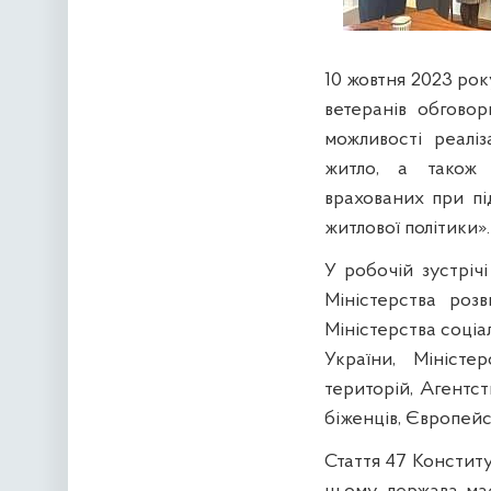
10 жовтня 2023 року
ветеранів обговор
можливості реалі
житло, а також 
врахованих при пі
житлової політики».
У робочій зустріч
Міністерства роз
Міністерства соціа
України, Міністе
територій, Агентс
біженців, Європейс
Стаття 47 Конститу