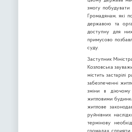
цьому держава ма
змогу побудувати 
Громадянам, які п
державою та орга
доступну для них
примусово позбавл
суду.
Заступник Міністра
Козловська зауважи
містить застарілі 
забезпеченні житл
зміни в діючому 
житловими будинка
житлове законода
руйнівних наслідк
термінову необхі
громадах, сприяти