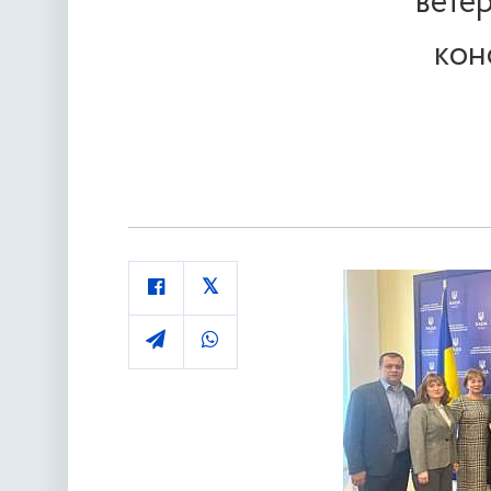
вете
кон