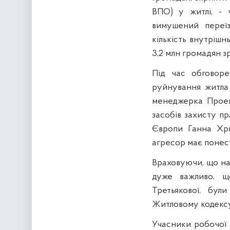
ВПО) у житлі, - 
вимушений переїз
кількість внутрішн
3,2 млн громадян з
Під час обговоре
руйнування житла 
менеджерка Проек
засобів захисту пр
Європи Ганна Хри
агресор має понест
Враховуючи, що на 
дуже важливо, щ
Третьякової, бул
Житловому кодексу 
Учасники робочої 