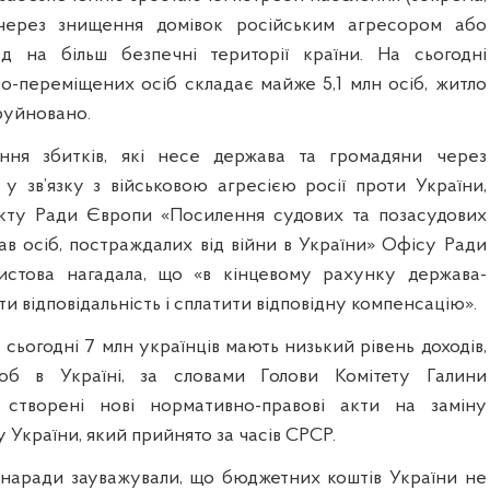
через знищення домівок російським агресором або
д на більш безпечні території країни. На сьогодні
ьо-переміщених осіб складає майже 5,1 млн осіб, житло
руйновано.
ння збитків, які несе держава та громадяни через
у зв’язку з військовою агресією росії проти України,
ту Ради Європи «Посилення судових та позасудових
ав осіб, постраждалих від війни в України» Офісу Ради
стова нагадала, що «в кінцевому рахунку держава-
и відповідальність і сплатити відповідну компенсацію».
сьогодні 7 млн українців мають низький рівень доходів,
об в Україні, за словами Голови Комітету Галини
и створені нові нормативно-правові акти на заміну
України, який прийнято за часів СРСР.
наради зауважували, що бюджетних коштів України не