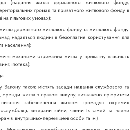
нда (надання житла державного житлового фонду,
ериторіальних громад та приватного житлового фонду в
і на пільгових умовах);
 (житло державного житлового фонду та житлового фонду
омад надається людині в безоплатне користування для
в населення);
мічні механізми отримання житла у приватну власність
зинг, іпотека);
а.
 Закону також містять засади надання службового та
, оренди житла з правом викупу, визначено пріоритети
питання забезпечення житлом громадян окремих
овослужбовці, ветерани війни, члени їх сімей та члени
ранів, внутрішньо-переміщені особи та ін.).
и Москаленко, передбачається ведення відкритого