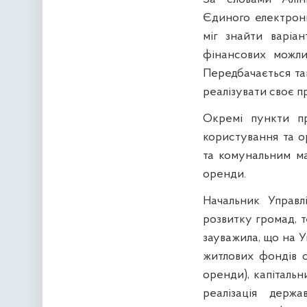
Єдиного електронн
міг знайти варіан
фінансових можли
Передбачається та
реалізувати своє п
Окремі пункти пр
користування та о
та комунальним м
оренди.
Начальник Управл
розвитку громад, 
зауважила, що на У
житлових фондів с
оренди), капіталь
реалізація держ