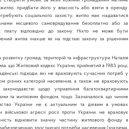
є створити умови, за яких кожний громадянин матиме
житло, придбати його у власність або взяти в оренду.
отребують соціального захисту, житло має надаватися
нами місцевого самоврядування безоплатно або за
 плату відповідно до закону. Ніхто не може бути
ений житла інакше як на підставі закону за рішенням
 розвитку громад, територій та інфраструктури Наталія
ла, що Житловий кодекс України, прийнятий в 1983 році,
радянські підходи, які не враховують сучасних потреб у
ом різних категорій населення, а також не враховують
законодавстві щодо управління багатоквартирними
ми та житловим фондом, тощо. Зазначалося, що чинне
вство України не є актуальним та дієвим в умовах
и військової агресії росії проти України, не враховує
дність відновити значну частину житлового фонду в
 забезпеченню зростаючої потреби населення (зокрема,