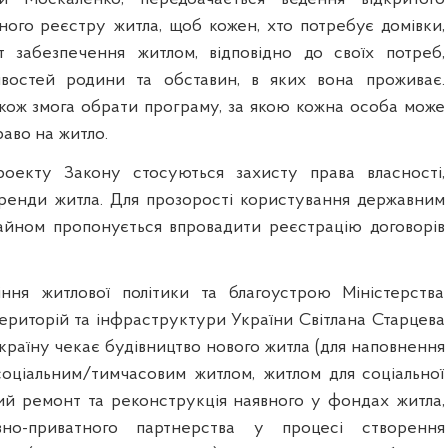
ого реєстру житла, щоб кожен, хто потребує домівки,
т забезпечення житлом, відповідно до своїх потреб,
востей родини та обставин, в яких вона проживає.
кож змога обрати програму, за якою кожна особа може
раво на житло.
оекту Закону стосуються захисту права власності,
ренди житла. Для прозорості користування державним
айном пропонується впровадити реєстрацію договорів
іння житлової політики та благоустрою Міністерства
територій та інфраструктури України Світлана Старцева
країну чекає будівництво нового житла (для наповнення
оціальним/тимчасовим житлом, житлом для соціальної
ний ремонт та реконструкція наявного у фондах житла,
авно-приватного партнерства у процесі створення