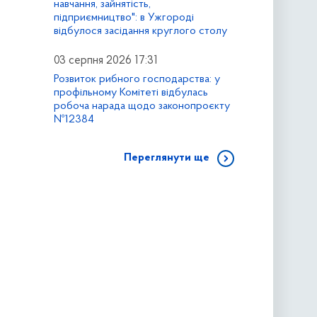
навчання, зайнятість,
підприємництво": в Ужгороді
відбулося засідання круглого столу
03 серпня 2026 17:31
Розвиток рибного господарства: у
профільному Комітеті відбулась
робоча нарада щодо законопроєкту
№12384
Переглянути ще