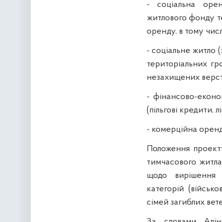
- соціальна оре
житлового фонду т
оренду, в тому числ
- соціальне житло
територіальних гр
незахищених верст
- фінансово-еконо
(пільгові кредити, лі
- комерційна оренд
Положення проекту
тимчасового житла
щодо вирішення 
категорій (військ
сімей загиблих вете
За словами Алін