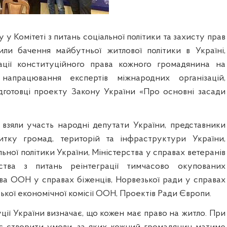
 у Комітеті з питань соціальної політики та захисту прав
или бачення майбутньої житлової політики в Україні,
зації конституційного права кожного громадянина на
напрацювання експертів міжнародних організацій,
дготовці проекту Закону України «Про основні засади
і взяли участь народні депутати України, представники
витку громад, територій та інфраструктури України,
льної політики України, Міністерства у справах ветеранів
рства з питань реінтеграції тимчасово окупованих
тва ООН у справах біженців, Норвезької ради у справах
ької економічної комісії ООН, Проектів Ради Європи.
ції України визначає, що кожен має право на житло. При