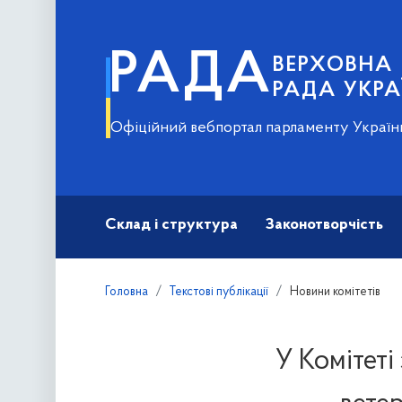
РАДА
ВЕРХОВНА
РАДА УКРА
Офіційний вебпортал парламенту Україн
Склад і структура
Законотворчість
Головна
Текстові публікації
Новини комітетів
У Комітеті