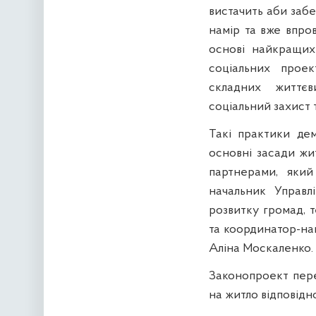
вистачить аби заб
намір та вже впро
основі найкращих
соціальних прое
складних життєв
соціальний захист 
Такі практики де
основні засади жи
партнерами, який
начальник Управл
розвитку громад, 
та координатор-на
Аліна Москаленко.
Законопроект пере
на житло відповідн