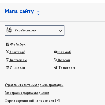
Мапа сайту
Українською
Фейсбук
(Твіттер)
Ютьюб
Інстаграм
Вотсап
Лінкедін
Телеграм
Управління з питань звернень громадян
Електронна форма звернення
Форма акредитації на подію для ЗМІ