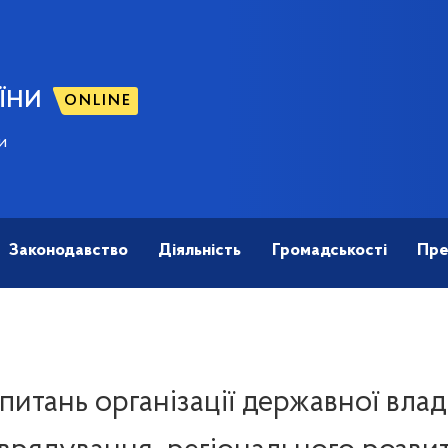
ЇНИ
ONLINE
и
Законодавство
Діяльність
Громадськості
Пре
 питань організації державної вла