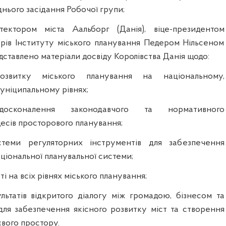
нього засідання Робочої групи;
ітектором міста Аальборг (Данія), віце-президентом
торів Інституту міського планування Педером Нільсеном
едставлено матеріали досвіду Королівства Данія щодо:
розвитку міського планування на національному,
уніципальному рівнях;
досконалення законодавчого та нормативного
есів просторового планування;
теми регуляторних інструментів для забезпечення
ціональної планувальної системи;
і на всіх рівнях міського планування;
льтатів відкритого діалогу між громадою, бізнесом та
ля забезпечення якісного розвитку міст та створення
вого простору.