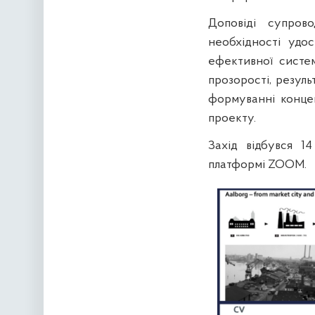
Доповіді супров
необхідності удо
ефективної систем
прозорості, резул
формуванні концеп
проекту.
Захід відбувся 1
платформі ZOOM.