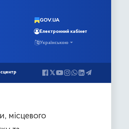
GOV.UA
Електронний кабінет
Українською
сцентр
ди, місцевого