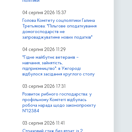
політики
04 серпня 2026 15:37
Голова Комітету соцполітики Галина
Третьякова: "Пільгове оподаткування
домогосподарств не
запроваджуватиме нових податків"
04 серпня 2026 11:29
"Гідне майбутнє ветеранів –
навчання, зайнятість,
підприємництво": в Ужгороді
відбулося засідання круглого столу
03 серпня 2026 17:31
Розвиток рибного господарства: у
профільному Комітеті відбулась
робоча нарада щодо законопроєкту
№12384
03 серпня 2026 11:41
Страховий стаж без втрат: із 2