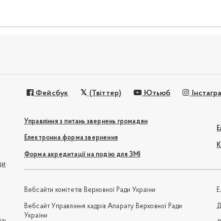
Фейсбук
(Твіттер)
Ютьюб
Інстагр
Управління з питань звернень громадян
Е
Електронна форма звернення
К
Форма акредитації на подію для ЗМІ
ди
Вебсайти комітетів Верховної Ради України
Е
Вебсайт Управління кадрів Апарату Верховної Ради
Д
України