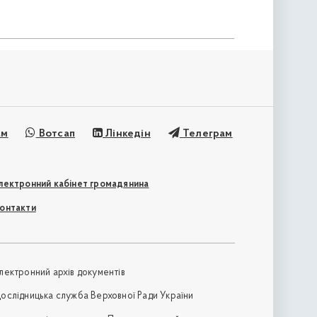
ам
Вотсап
Лінкедін
Телеграм
лектронний кабінет громадянина
онтакти
лектронний архів документів
ослідницька служба Верховної Ради України