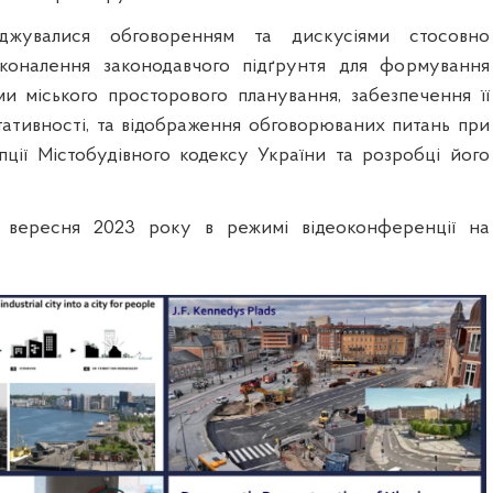
оджувалися обговоренням та дискусіями стосовно
сконалення законодавчого підґрунтя для формування
и міського просторового планування, забезпечення її
ьтативності, та відображення обговорюваних питань при
ції Містобудівного кодексу України та розробці його
4 вересня 2023 року в режимі відеоконференції на