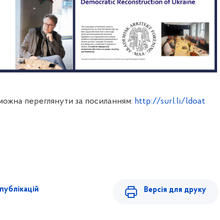
 можна переглянути за посиланням:
http://surl.li/ldoat
публікацій
Версія для друку