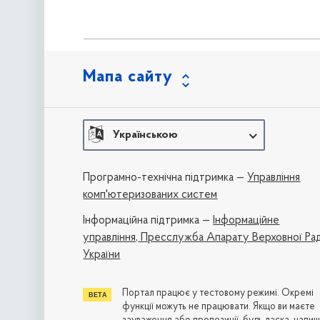
Мапа сайту
Українською
Програмно-технічна підтримка —
Управління
комп'ютеризованих систем
Iнформаційна підтримка —
Інформаційне
управління,
Пресслужба Апарату Верховної Ра
України
Портал працює у тестовому режимі. Окремі
функції можуть не працювати. Якщо ви маєте