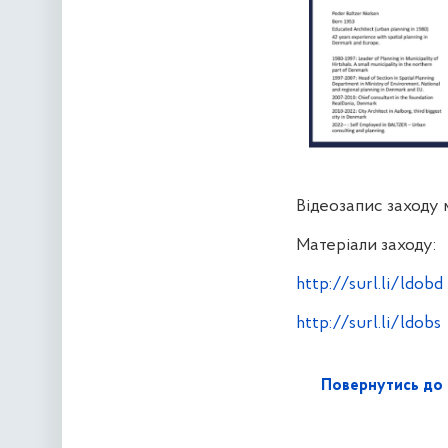
Відеозапис заходу
Матеріали заходу:
http://surl.li/ldobd
http://surl.li/ldobs
Повернутись до 