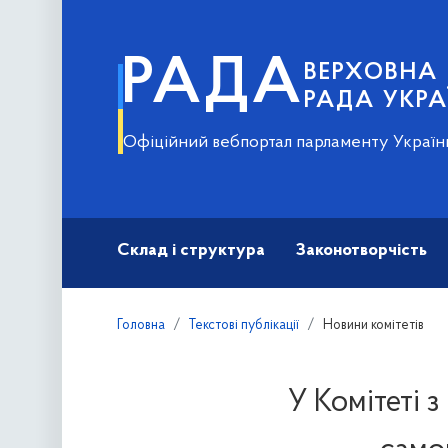
РАДА
ВЕРХОВНА
РАДА УКРА
Офіційний вебпортал парламенту Україн
Склад і структура
Законотворчість
Головна
Текстові публікації
Новини комітетів
У Комітеті з