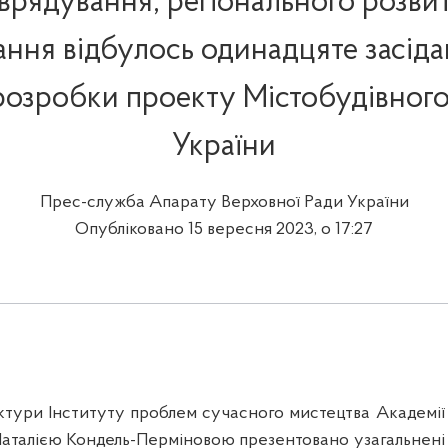
врядування, регіонального розвит
ання відбулось одинадцяте засіда
 розробки проекту Містобудівного
України
Прес-служба Апарату Верховної Ради України
Опубліковано 15 вересня 2023, о 17:27
ктури Інституту проблем сучасного мистецтва Академії
Наталією Кондель-Перміновою презентовано узагальнені