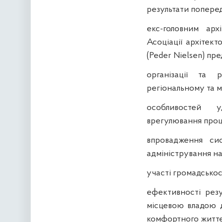
результати поперед
екс-головним арх
Асоціації архітек
(Peder Nielsen) пр
організації та 
регіональному та м
особливостей у
врегулювання проц
впровадження сис
адміністрування на
участі громадськост
ефективності резу
місцевою владою д
комфортного життє