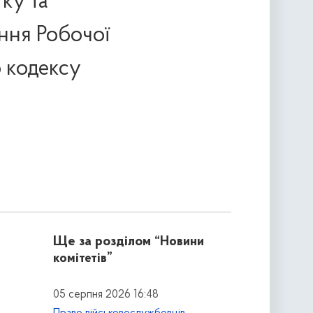
ку та
ння Робочої
 кодексу
Ще за розділом
“Новини
комітетів”
05 серпня 2026 16:48
Право військовослужбовців,