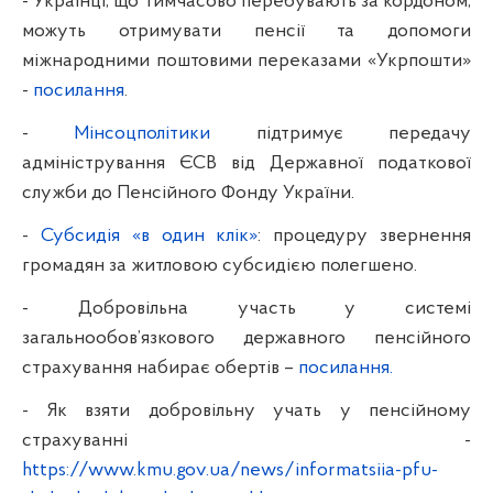
- Українці, що тимчасово перебувають за кордоном,
можуть отримувати пенсії та допомоги
міжнародними поштовими переказами «Укрпошти»
-
посилання
.
-
Мінсоцполітики
підтримує передачу
адміністрування ЄСВ від Державної податкової
служби до Пенсійного Фонду України.
-
Субсидія «в один клік»
: процедуру звернення
громадян за житловою субсидією полегшено.
- Добровільна участь у системі
загальнообов’язкового державного пенсійного
страхування набирає обертів –
посилання.
- Як взяти добровільну учать у пенсійному
страхуванні -
https://www.kmu.gov.ua/news/informatsiia-pfu-