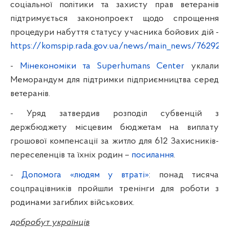
соціальної політики та захисту прав ветеранів
підтримується законопроект щодо спрощення
процедури набуття статусу учасника бойових дій -
https://komspip.rada.gov.ua/news/main_news/76292.h
-
Мінекономіки та Superhumans Center
уклали
Меморандум для підтримки підприємництва серед
ветеранів.
- Уряд затвердив розподіл субвенцій з
держбюджету місцевим бюджетам на виплату
грошової компенсації за житло для 612 Захисників-
переселенців та їхніх родин –
посилання
.
-
Допомога «людям у втраті»
: понад тисяча
соцпрацівників пройшли тренінги для роботи з
родинами загиблих військових.
добробут українців