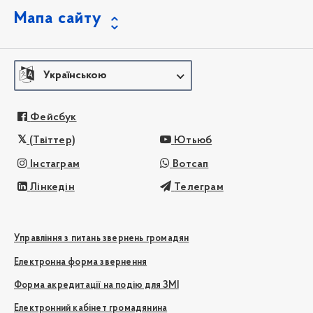
Мапа сайту
Українською
Фейсбук
(Твіттер)
Ютьюб
Інстаграм
Вотсап
Лінкедін
Телеграм
Управління з питань звернень громадян
Електронна форма звернення
Форма акредитації на подію для ЗМІ
Електронний кабінет громадянина