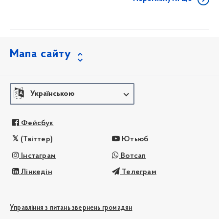
Мапа сайту
Українською
Фейсбук
(Твіттер)
Ютьюб
Інстаграм
Вотсап
Лінкедін
Телеграм
Управління з питань звернень громадян