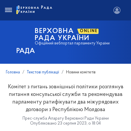
Верховна Рада
України
ВЕРХОВНА
ONLINE
РАДА УКРАЇНИ
Офіційний вебпортал парламенту України
РАДА
Головна
Текстові публікації
Новини комітетів
Комітет з питань зовнішньої політики розглянув
питання консульської служби та рекомендував
парламенту ратифікувати два міжурядових
договори з Республікою Молдова
Прес-служба Апарату Верховної Ради України
Опубліковано 23 серпня 2023, о 18:04