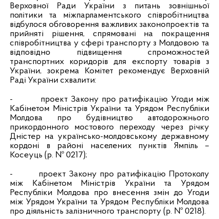
Верховної Ради України з питань зовнішньої
політики та міжпарламентського співробітництва
відбулося обговорення важливих законопроектів та
прийняті рішення, спрямовані на покращення
співробітництва у сфері транспорту з Молдовою та
відповідно підвищення спроможностей
транспортних коридорів для експорту товарів з
України, зокрема Комітет рекомендує Верховній
Раді України схвалити:
-
проект Закону про ратифікацію Угоди між
Кабінетом Міністрів України та Урядом Республіки
Молдова про будівництво автодорожнього
прикордонного мостового переходу через річку
Дністер на українсько-молдовському державному
кордоні в районі населених пунктів Ямпіль –
Косеуць (р. № 0217);
-
проект Закону про ратифікацію Протоколу
між Кабінетом Міністрів України та Урядом
Республіки Молдова про внесення змін до Угоди
між Урядом України та Урядом Республіки Молдова
про діяльність залізничного транспорту (р. № 0218).