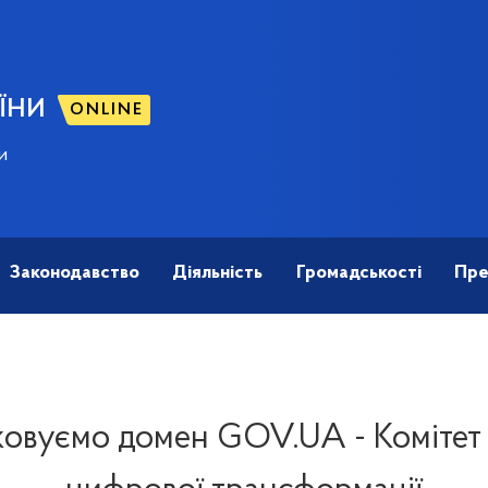
ЇНИ
ONLINE
и
Законодавство
Діяльність
Громадськості
Пре
овуємо домен GOV.UA - Комітет 