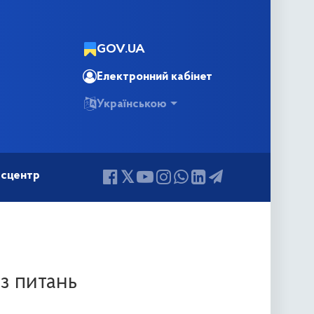
GOV.UA
Електронний кабінет
Українською
сцентр
з питань