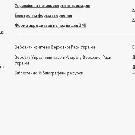
Управління з питань звернень громадян
Е
Електронна форма звернення
К
Форма акредитації на подію для ЗМІ
ди
Вебсайти комітетів Верховної Ради України
Е
Вебсайт Управління кадрів Апарату Верховної Ради
Д
України
іть
Д
Бібліотечно-бібліографічні ресурси
«
e