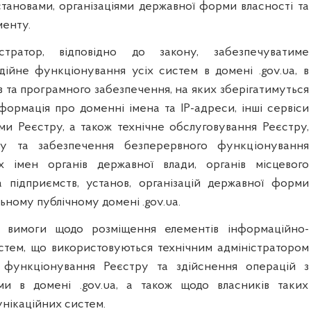
становами, організаціями державної форми власності та
менту.
істратор, відповідно до закону, забезпечуватиме
дійне функціонування усіх систем в домені .gov.ua, в
в та програмного забезпечення, на яких зберігатимуться
формація про доменні імена та IP-адреси, інші сервіси
ами Реєстру, а також технічне обслуговування Реєстру,
ку та забезпечення безперервного функціонування
 імен органів державної влади, органів місцевого
 підприємств, установ, організацій державної форми
льному публічному домені .gov.ua.
є вимоги щодо розміщення
елементів інформаційно-
стем, що використовуються технічним адміністратором
 функціонування Реєстру та здійснення операцій з
и в домені .gov.ua, а також щодо власників таких
нікаційних систем.