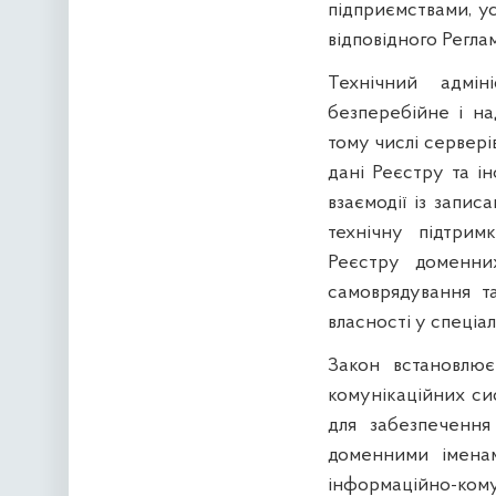
підприємствами, у
відповідного Регла
Технічний адмін
безперебійне і на
тому числі сервері
дані Реєстру та ін
взаємодії із запис
технічну підтрим
Реєстру доменних
самоврядування та
власності у спеціа
Закон встановлю
комунікаційних си
для забезпечення
доменними іменам
інформаційно-кому