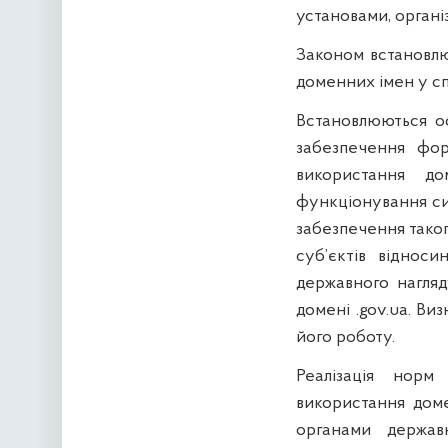
установами, органі
Законом встанов
доменних імен у сп
Встановлюються ос
забезпечення фор
використання д
функціонування си
забезпечення таког
суб’єктів віднос
державного нагля
домені .gov.ua. Ви
його роботу.
Реалізація нор
використання доме
органами держав