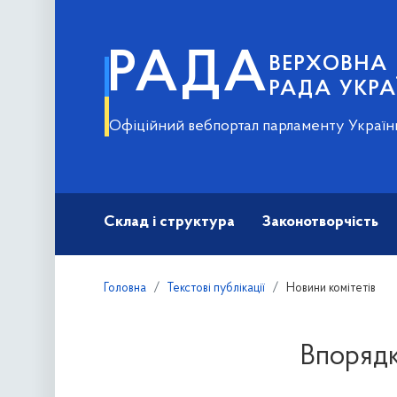
РАДА
ВЕРХОВНА
РАДА УКРА
Офіційний вебпортал парламенту Україн
Склад і структура
Законотворчість
Головна
Текстові публікації
Новини комітетів
Впорядк