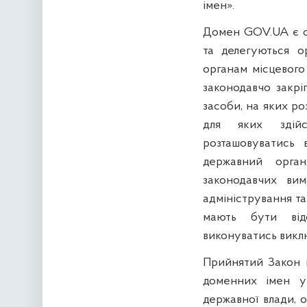
імен».
Домен GOV.UA є с
та делегуються о
органам місцевого
законодавчо закрі
засоби, на яких р
для яких здійс
розташовуватись 
державний орга
законодавчих ви
адміністрування т
мають бути відо
виконуватись викл
Прийнятий Закон
доменних імен у 
державної влади, 