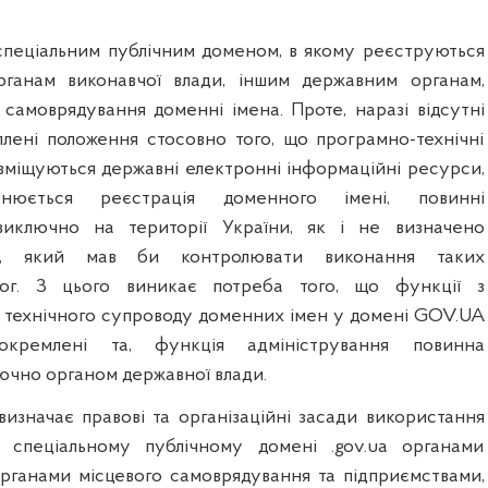
пеціальним публічним доменом, в якому реєструються
рганам виконавчої влади, іншим державним органам,
 самоврядування доменні імена. Проте, наразі відсутні
плені положення стосовно того, що програмно-технічні
озміщуються державні електронні інформаційні ресурси,
нюється реєстрація доменного імені, повинні
виключно на території України, як і не визначено
н, який мав би контролювати виконання таких
мог. З цього виникає потреба того, що функції з
а технічного супроводу доменних імен у домені GOV.UA
кремлені та, функція адміністрування повинна
ючно органом державної влади.
визначає правові та організаційні засади використання
спеціальному публічному домені .gov.ua органами
органами місцевого самоврядування та підприємствами,