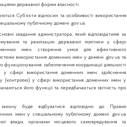
заціями державної форми власності.
люються
Суб’єкти відносин та особливості використання
еціальному публічному домені .gov.ua.
новні завдання адміністратора, який відповідатиме за
мування та реалізацію державної політики у сфері
оменних імен; створення умов для ефективного
стеми використання доменних імен у домені .gov.ua та
о функціонування; забезпечення координації діяльності
ин у сфері використання доменних імен; здійснення
ду (контролю) у сфері використання доменних імен у
значаються його функції та передбачається звітність про
м закону буде відбуватися відповідно до
Правил
нних імен у спеціальному публічному домені .gov.ua
ної влади, органами місцевого самоврядування та