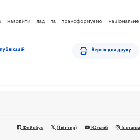
о наводити лад та трансформуємо національне
публікацій
Версія для друку
Фейсбук
(Твіттер)
Ютьюб
Інстагр