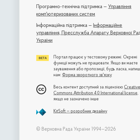
Програмно-технічна підтримка —
Управління
комп'ютеризованих систем
Iнформаційна підтримка —
Інформаційне
управління,
Пресслужба Апарату Верховної Ра
України
Портал працює у тестовому режимі. Окремі
функції можуть не працювати. Якщо ви маєте
зауваження або пропозиції, будь ласка, напиш
нам:
Форма зворотного зв'язку
Весь контент доступний за ліцензією
Creativ
Commons Attribution 4.0 International license
,
якщо не зазначено інше
KitSoft — розробник дизайну
© Верховна Рада України 1994—2026