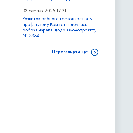
03 серпня 2026 17:31
Розвиток рибного господарства: у
профільному Комітеті відбулась
робоча нарада щодо законопроєкту
№12384
Переглянути ще