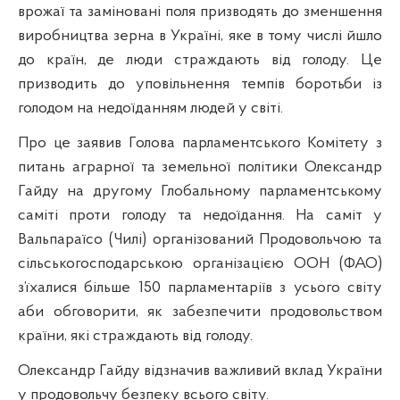
врожаї та заміновані поля призводять до зменшення
виробництва зерна в Україні, яке в тому числі йшло
до країн, де люди страждають від голоду. Це
призводить до уповільнення темпів боротьби із
голодом на недоїданням людей у світі.
Про це заявив Голова парламентського Комітету з
питань аграрної та земельної політики Олександр
Гайду на другому Глобальному парламентському
саміті проти голоду та недоїдання. На саміт у
Вальпараїсо (Чилі) організований Продовольчою та
сільськогосподарською організацією ООН (ФАО)
з’їхалися більше 150 парламентаріїв з усього світу
аби обговорити, як забезпечити продовольством
країни, які страждають від голоду.
Олександр Гайду відзначив важливий вклад України
у продовольчу безпеку всього світу.