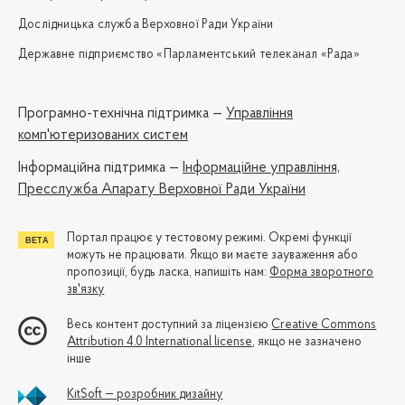
Дослідницька служба Верховної Ради України
Державне підприємство «Парламентський телеканал «Рада»
Програмно-технічна підтримка —
Управління
комп'ютеризованих систем
Iнформаційна підтримка —
Інформаційне управління,
Пресслужба Апарату Верховної Ради України
Портал працює у тестовому режимі. Окремі функції
можуть не працювати. Якщо ви маєте зауваження або
пропозиції, будь ласка, напишіть нам:
Форма зворотного
зв'язку
Весь контент доступний за ліцензією
Creative Commons
Attribution 4.0 International license
, якщо не зазначено
інше
KitSoft — розробник дизайну