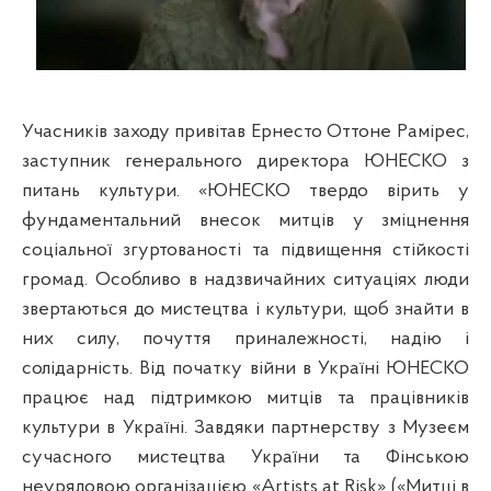
Учасників заходу привітав
Ернесто Оттоне Рамірес
,
заступник генерального директора ЮНЕСКО з
питань культури. «ЮНЕСКО твердо вірить у
фундаментальний внесок митців у зміцнення
соціальної згуртованості та підвищення стійкості
громад. Особливо в надзвичайних ситуаціях люди
звертаються до мистецтва і культури, щоб знайти в
них силу, почуття приналежності, надію і
солідарність. Від початку війни в Україні ЮНЕСКО
працює над підтримкою митців та працівників
культури в Україні. Завдяки партнерству з Музеєм
сучасного мистецтва України та Фінською
неурядовою організацією «
Artists
at
Risk
» («Митці в