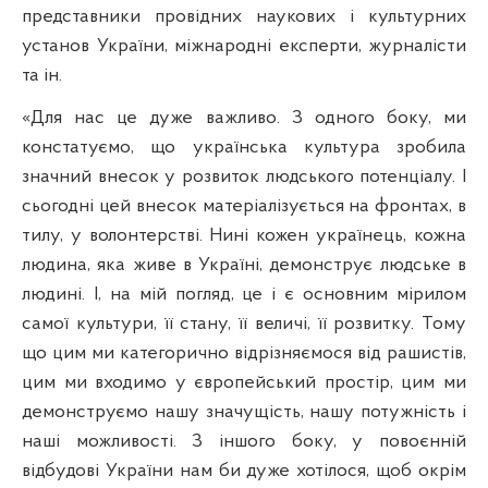
представники провідних наукових і культурних
установ України, міжнародні експерти, журналісти
та ін.
«Для нас це дуже важливо. З одного боку, ми
констатуємо, що українська культура зробила
значний внесок у розвиток людського потенціалу. І
сьогодні цей внесок матеріалізується на фронтах, в
тилу, у волонтерстві. Нині кожен українець, кожна
людина, яка живе в Україні, демонструє людське в
людині. І, на мій погляд, це і є основним мірилом
самої культури, її стану, її величі, її розвитку. Тому
що цим ми категорично відрізняємося від рашистів,
цим ми входимо у європейський простір, цим ми
демонструємо нашу значущість, нашу потужність і
наші можливості. З іншого боку, у повоєнній
відбудові України нам би дуже хотілося, щоб окрім