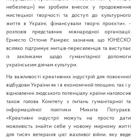
небезпеці») ми зробили внесок у продовження
мистецької творчості та доступ до культурного
життя в Україні, фінансували творчі проєкти», -
розповів представник міжнародної організації.
Ернесто Оттоне Рамірес зазначив, що ЮНЕСКО
всіляко підтримує митців-переселенців та виступає
із закликами щодо гуманітарної допомоги
українським діячам культури.
На важливості креативних індустрій для повоєнної
відбудови України як і в економічній площині, так і у
відновленні людського потенціалу країни наголосив
також голова Комітету з питань гуманітарної та
інформаційної політики Микита Потураєв.
«Креативні індустрії можуть на просто дати
можливість знайти себе у новому мирному житті
для тисяч ветеранів цієї жахливої війни, яку веде