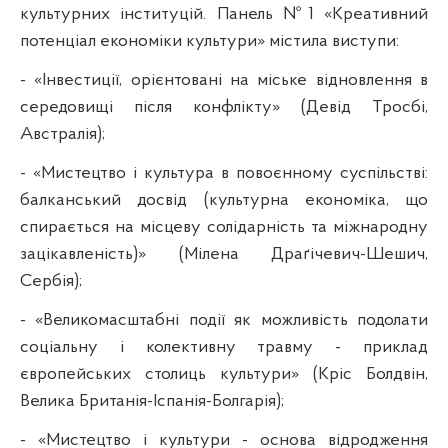
культурних інституцій. Панель №1 «Креативний
потенціал економіки культури» містила виступи:
- «Інвестиції, орієнтовані на міське відновлення в
середовищі після конфлікту» (Девід Тросбі,
Австралія);
- «Мистецтво і культура в повоєнному суспільстві:
балканський досвід (культурна економіка, що
спирається на місцеву солідарність та міжнародну
зацікавленість)» (Мілена Драґічевич-Шешич,
Сербія);
- «Великомасштабні події як можливість подолати
соціальну і колективну травму - приклад
європейських столиць культури» (Кріс Болдвін,
Велика Британія-Іспанія-Болгарія);
- «Мистецтво і культури - основа відродження