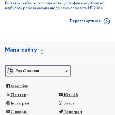
Розвиток рибного господарства: у профільному Комітеті
відбулась робоча нарада щодо законопроєкту №12384
Переглянути ще
Мапа сайту
Українською
Фейсбук
(Твіттер)
Ютьюб
Інстаграм
Вотсап
Лінкедін
Телеграм