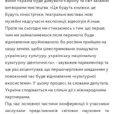
війни Україна буде дивувати Європу та світ загалом
витворами мистецтва. «Це будуть книжки, це
будуть кінострічки, театральні вистави, нові
музейні надсучасні експозиції, відеоігри й інше.
Проте на сьогодні ми стикаємось з тим, що перше,
чим ми займатимемося після перемоги, буде
відновлення зруйнованого, бо росіяни прийшли на
нашу землю, щоби цілеспрямовано знищувати
українську культуру, українську національну
культурну ідентичність», - зауважив парламентар та
ще раз акцентував, що першочерговим завданням у
повоєнний час буде відновлення «культурної
екосистеми». У цьому процесі, за словами депутата,
Україна сподівається на спільні дії з міжнародними
партнерами.
Під час основної частини конференції її учасники
заслухали представників світових наукових та