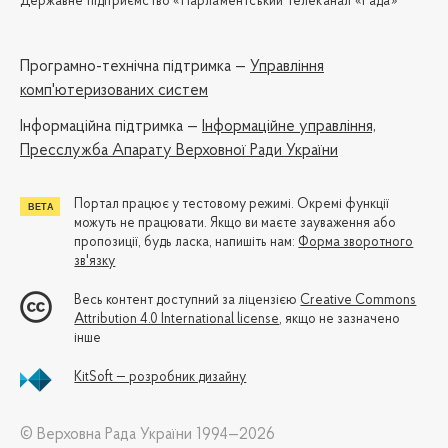
Державне підприємство «Парламентський телеканал «Рада»
Програмно-технічна підтримка —
Управління
комп'ютеризованих систем
Iнформаційна підтримка —
Інформаційне управління,
Пресслужба Апарату Верховної Ради України
Портал працює у тестовому режимі. Окремі функції
можуть не працювати. Якщо ви маєте зауваження або
пропозиції, будь ласка, напишіть нам:
Форма зворотного
зв'язку
Весь контент доступний за ліцензією
Creative Commons
Attribution 4.0 International license
, якщо не зазначено
інше
KitSoft — розробник дизайну
© Верховна Рада України 1994—2026