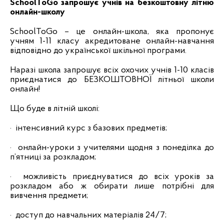
SchoolToGo запрошує учнів на безкоштовну літню
онлайн-школу
SchoolToGo – це онлайн-школа, яка пропонує
учням 1-11 класу акредитоване онлайн-навчання
відповідно до української шкільної програми.
Наразі школа запрошує всіх охочих учнів 1-10 класів
приєднатися до БЕЗКОШТОВНОЇ літньої школи
онлайн!
Що буде в літній школі:
·
інтенсивний курс з базових предметів;
· онлайн-уроки з учителями щодня з понеділка до
п’ятниці за розкладом;
·
можливість приєднуватися до всіх уроків за
розкладом або ж обирати лише потрібні для
вивчення предмети;
· доступ до навчальних матеріалів 24/7;