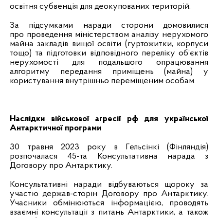
освітня субвенція для деокупованих територій.
За підсумками наради сторони домовилися
про
проведення міністерством аналізу нерухомого
майна закладів вищої освіти (гуртожитки, корпуси
тощо) та підготовки відповідного переліку об’єктів
нерухомості для подальшого опрацювання
алгоритму передання приміщень (майна) у
користування
внутрішньо переміщеним особам.
Наслідки військової агресії рф для української
Антарктичної програми
30 травня 2023 року в Гельсінкі (Фінляндія)
розпочалася 45-та Консультативна нарада з
Договору про Антарктику.
Консультативні наради відбуваються щороку за
участю держав-сторін Договору про Антарктику.
Учасники обмінюються інформацією, проводять
взаємні консультації з питань Антарктики, а також