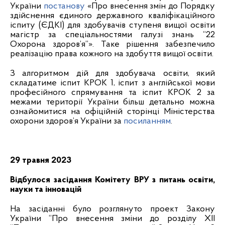
України
постанову
«Про внесення змін до Порядку
здійснення єдиного державного кваліфікаційного
іспиту (ЄДКІ) для здобувачів ступеня вищої освіти
магістр за спеціальностями галузі знань “22
Охорона здоров’я”». Таке рішення забезпечило
реалізацію права кожного на здобуття вищої освіти.
З алгоритмом дій для здобувача освіти, який
складатиме іспит КРОК 1, іспит з англійської мови
професійного спрямування та іспит КРОК 2 за
межами території України більш детально можна
ознайомитися на офіційній сторінці Міністерства
охорони здоров’я України за
посиланням
.
29
травня 2023
Відбулося засідання Комітету ВРУ з питань освіти,
науки та інновацій
На засіданні було розглянуто проект Закону
України “Про внесення зміни до розділу XІІ