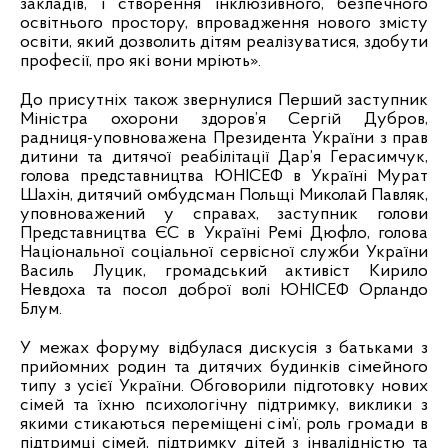
закладів, і створення інклюзивного, безпечного
освітнього простору, впровадження нового змісту
освіти, який дозволить дітям реалізуватися, здобути
професії, про які вони мріють».
До присутніх також звернулися Перший заступник
Міністра охорони здоров’я Сергій Дубров,
радниця-уповноважена Президента України з прав
дитини та дитячої реабілітації Дар’я Герасимчук,
голова представництва ЮНІСЕФ в Україні Мурат
Шахін, дитячий омбудсман Польщі Миколай Павляк,
уповноважений у справах, заступник голови
Представництва ЄС в Україні Ремі Дюфло, голова
Національної соціальної сервісної служби України
Василь Луцик, громадський активіст Кирило
Невдоха та посол доброї волі ЮНІСЕФ Орландо
Блум.
У межах форуму відбулася дискусія з батьками з
прийомних родин та дитячих будинків сімейного
типу з усієї України. Обговорили підготовку нових
сімей та їхню психологічну підтримку, виклики з
якими стикаються переміщені сім’ї, роль громади в
підтримці сімей, підтримку дітей з інвалідністю та