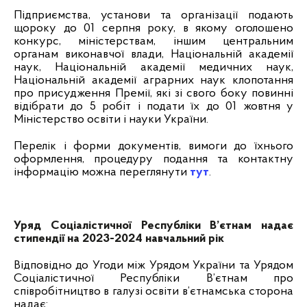
Підприємства, установи та організації подають
щороку
до 01 серпня року
, в якому оголошено
конкурс, міністерствам, іншим центральним
органам виконавчої влади, Національній академії
наук, Національній академії медичних наук,
Національній академії аграрних наук клопотання
про присудження Премії, які зі свого боку повинні
відібрати до 5 робіт і подати їх
до 01 жовтня
у
Міністерство освіти і науки України.
Перелік і форми документів, вимоги до їхнього
оформлення, процедуру подання та контактну
інформацію можна переглянути
тут
.
Уряд Соціалістичної Республіки В’єтнам надає
стипендії на 2023-2024 навчальний рік
Відповідно до Угоди між Урядом України та Урядом
Соціалістичної Республіки В’єтнам про
співробітництво в галузі освіти в’єтнамська сторона
надає: