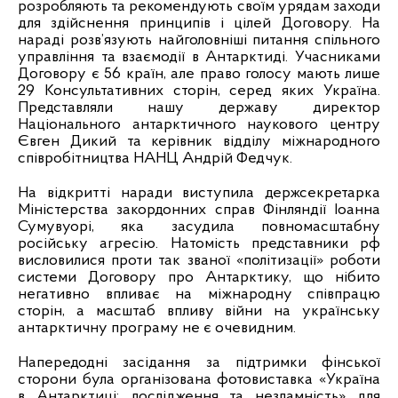
розробляють та рекомендують своїм урядам заходи
для здійснення принципів і цілей Договору. На
нараді розв’язують найголовніші питання спільного
управління та взаємодії в Антарктиді. Учасниками
Договору є 56 країн, але право голосу мають лише
29 Консультативних сторін, серед яких Україна.
Представляли нашу державу директор
Національного антарктичного наукового центру
Євген Дикий та керівник відділу міжнародного
співробітництва НАНЦ Андрій Федчук.
На відкритті наради виступила держсекретарка
Міністерства закордонних справ Фінляндії Іоанна
Сумувуорі, яка засудила повномасштабну
російську агресію. Натомість представники рф
висловилися проти так званої «політизації» роботи
системи Договору про Антарктику, що нібито
негативно впливає на міжнародну співпрацю
сторін, а масштаб впливу війни на українську
антарктичну програму не є очевидним.
Напередодні засідання за підтримки фінської
сторони була організована фотовиставка «Україна
в Антарктиці: дослідження та незламність» для