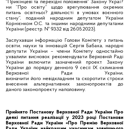
“Прикінцеві та перехідні положення” Закону Украі?
ни “Про освіту” щодо врегулювання окремих
питань освітньоі? діяльності в умовах воєнного
стану”, поданий народним депутатом України
Корнієнком О.С. та іншими народними депутатами
України (реєстр. № 9332 від 26.05.2023).
Заслухавши інформацію Голови Комітету з питань
освіти, науки та інновацій Сергія Бабака,
народні
депутати України – члени
Комітету одностайно
ухвалили висновок рекомендувати Верховній Раді
України включити зазначений проект Закону
України до порядку денного 9 сесії IX скликання
Верховної Ради України,
визначити його невідкладним та скоротити
строки
внесення альтернативних законопроектів до
даного законо
проекту
наполовину.
Прийнято Постанову Верховної Ради України Про
деякі питання реалізації у 2023 році Постанови
Верховної Ради України «Про Премію Верховної
Ради України найкращим учасникам зовнішнього