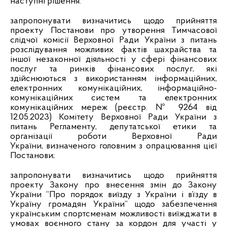
наступні рішення:
запропонувати визначитись щодо прийняття
проекту Постанови про утворення Тимчасової
слідчої комісії Верховної Ради України з питань
розслідування можливих фактів шахрайства та
іншої незаконної діяльності у сфері фінансових
послуг та ринків фінансових послуг, які
здійснюються з використанням інформаційних,
електронних комунікаційних, інформаційно-
комунікаційних систем та електронних
комунікаційних мереж (реєстр. № 9264 від
12.05.2023) Комітету Верховної Ради України з
питань Регламенту, депутатської етики та
організації роботи Верховної Ради
України,
визначеного головним з опрацювання цієї
Постанови;
запропонувати визначитись щодо прийняття
проекту Закону про внесення змін до Закону
України “Про порядок виїзду з України і в’їзду в
Україну громадян України” щодо забезпечення
українським спортсменам можливості виїжджати в
умовах воєнного стану за кордон для участі у