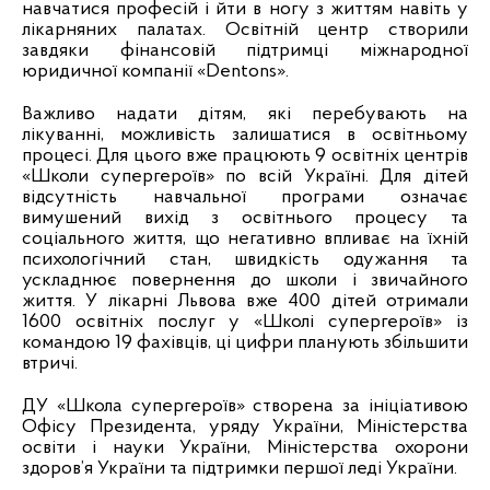
навчатися професій і йти в ногу з життям навіть у
лікарняних палатах. Освітній центр створили
завдяки фінансовій підтримці міжнародної
юридичної компанії «Dentons».
Важливо надати дітям, які перебувають на
лікуванні, можливість залишатися в освітньому
процесі. Для цього вже працюють 9 освітніх центрів
«Школи супергероїв» по всій Україні. Для дітей
відсутність навчальної програми означає
вимушений вихід з освітнього процесу та
соціального життя, що негативно впливає на їхній
психологічний стан, швидкість одужання та
ускладнює повернення до школи і звичайного
життя. У лікарні Львова вже 400 дітей отримали
1600 освітніх послуг у «Школі супергероїв» із
командою 19 фахівців, ці цифри планують збільшити
втричі.
Д
У «Школа супергероїв» створена за ініціативою
Офісу Президента, уряду України, Міністерства
освіти і науки України, Міністерства охорони
здоров’я України та підтримки першої леді України.