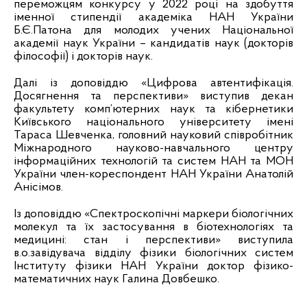
переможцям конкурсу у 2022 році на здобуття
іменної стипендії академіка НАН України
Б.Є.Патона для молодих учених Національної
академії наук України – кандидатів наук (докторів
філософії) і докторів наук.
Далі із доповіддю «Цифрова автентифікація.
Досягнення та перспективи» виступив декан
факультету комп’ютерних наук та кібернетики
Київського національного університету імені
Тараса Шевченка, головний науковий співробітник
Міжнародного науково-навчального центру
інформаційних технологій та систем НАН та МОН
України член-кореспондент НАН України Анатолій
Анісімов.
Із доповіддю «Спектроскопічні маркери біологічних
молекул та їх застосування в біотехнологіях та
медицині: стан і перспективи» виступила
в.о.завідувача відділу фізики біологічних систем
Інституту фізики НАН України доктор фізико-
математичних наук Галина Довбешко.