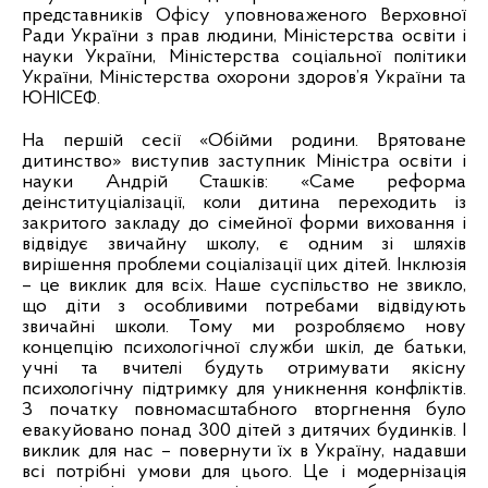
представників Офісу уповноваженого Верховної
Ради України з прав людини, Міністерства освіти і
науки України, Міністерства соціальної політики
України, Міністерства охорони здоров’я України та
ЮНІСЕФ.
На першій сесії «Обійми родини. Врятоване
дитинство» виступив заступник Міністра освіти і
науки Андрій Сташків: «Саме реформа
деінституціалізації, коли дитина переходить із
закритого закладу до сімейної форми виховання і
відвідує звичайну школу, є одним зі шляхів
вирішення проблеми соціалізації цих дітей. Інклюзія
– це виклик для всіх. Наше суспільство не звикло,
що діти з особливими потребами відвідують
звичайні школи. Тому ми розробляємо нову
концепцію психологічної служби шкіл, де батьки,
учні та вчителі будуть отримувати якісну
психологічну підтримку для уникнення конфліктів.
З початку повномасштабного вторгнення було
евакуйовано понад 300 дітей з дитячих будинків. І
виклик для нас – повернути їх в Україну, надавши
всі потрібні умови для цього. Це і модернізація