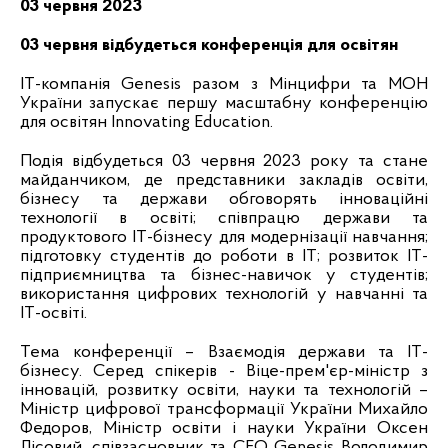
03 червня 2023
03 червня відбудеться конференція для освітян
IT-компанія Genesis разом з Мінцифри та МОН
України запускає першу масштабну конференцію
для освітян Innovating Education.
Подія відбудеться 03 червня 2023 року та стане
майданчиком, де представники закладів освіти,
бізнесу та держави обговорять інноваційні
технології в освіті; співпрацю держави та
продуктового ІТ-бізнесу для модернізації навчання;
підготовку студентів до роботи в ІТ; розвиток ІТ-
підприємництва та бізнес-навичок у студентів;
використання цифрових технологій у навчанні та
IT-освіті.
Тема конференції – Взаємодія держави та IT-
бізнесу. Серед спікерів - Віце-прем'єр-міністр з
інновацій, розвитку освіти, науки та технологій –
Міністр цифрової трансформації України Михайло
Федоров, Міністр освіти і науки України Оксен
Лісовий, співзасновник та CEO Genesis Володимир