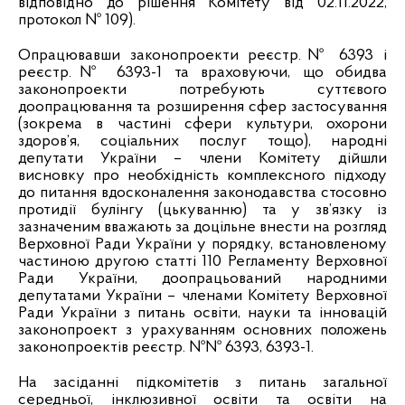
відповідно до рішення Комітету від 02.11.2022,
протокол № 109).
Опрацювавши законопроекти реєстр.№ 6393 і
реєстр.№ 6393-1 та враховуючи, що обидва
законопроекти потребують суттєвого
доопрацювання та розширення сфер застосування
(зокрема в частині сфери культури, охорони
здоров’я, соціальних послуг тощо), народні
депутати України – члени Комітету дійшли
висновку про необхідність комплексного підходу
до питання вдосконалення законодавства стосовно
протидії булінгу (цькуванню) та у зв’язку із
зазначеним вважають за доцільне внести на розгляд
Верховної Ради України у порядку, встановленому
частиною другою статті 110 Регламенту Верховної
Ради України, доопрацьований народними
депутатами України – членами Комітету Верховної
Ради України з питань освіти, науки та інновацій
законопроект з урахуванням основних положень
законопроектів реєстр. №№ 6393, 6393-1.
На засіданні підкомітетів з питань
загальної
середньої, інклюзивної освіти та освіти на