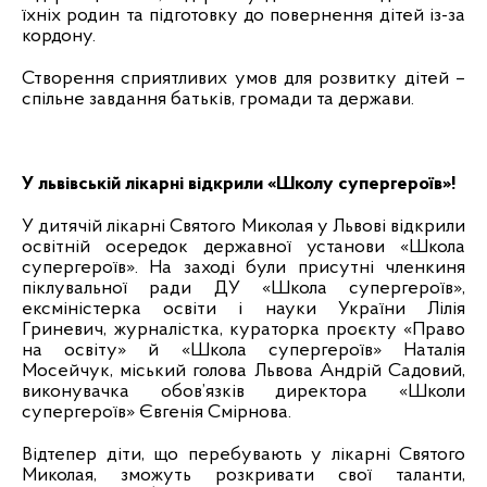
їхніх родин та підготовку до повернення дітей із-за
кордону.
Створення сприятливих умов для розвитку дітей –
спільне завдання батьків, громади та держави.
У львівській лікарні відкрили «Школу супергероїв»!
У дитячій лікарні Святого Миколая у Львові відкрили
освітній осередок державної установи «Школа
супергероїв». На заході були присутні членкиня
піклувальної ради ДУ «Школа супергероїв»,
ексміністерка освіти і науки України Лілія
Гриневич
, журналістка, кураторка проєкту
«
Право
на освіту
»
й
«
Школа супергероїв
»
Наталія
Мосейчук, міський голова Львова Андрій Садовий,
виконувачка обов’язків директора
«
Школи
супергероїв
»
Євгенія Смірнова.
Відтепер діти, що перебувають у лікарні Святого
Миколая, зможуть розкривати свої таланти,