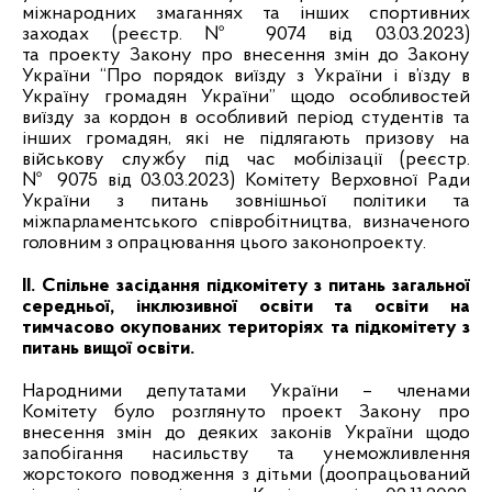
міжнародних змаганнях та інших спортивних
заходах (реєстр. № 9074 від 03.03.2023)
та проекту Закону про внесення змін до Закону
України “Про порядок виїзду з України і в’їзду в
Україну громадян України” щодо особливостей
виїзду за кордон в особливий період студентів та
інших громадян, які не підлягають призову на
військову службу під час мобілізації (реєстр.
№ 9075 від 03.03.2023) Комітету Верховної Ради
України з питань зовнішньої політики та
міжпарламентського співробітництва, визначеного
головним з опрацювання цього законопроекту.
ІІ. Спільне засідання підкомітету з питань загальної
середньої, інклюзивної освіти та освіти на
тимчасово окупованих територіях та підкомітету з
питань вищої освіти.
Народними депутатами України – членами
Комітету було розглянуто п
роект Закону про
внесення змін до деяких законів України щодо
запобігання насильству та унеможливлення
жорстокого поводження з дітьми (доопрацьований