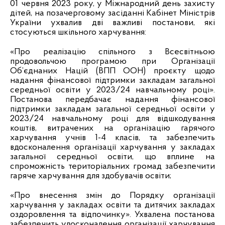
01 червня 2023 року, у Міжнародний день захисту
дітей, на позачерговому засіданні Кабінет Міністрів
України ухвалив дві важливі постанови, які
стосуються шкільного харчування:
«Про реалізацію спільного з Всесвітньою
продовольчою програмою при Організації
Об’єднаних Націй (ВПП ООН) проєкту щодо
надання фінансової підтримки закладам загальної
середньої освіти у 2023/24 навчальному році».
Постанова передбачає надання фінансової
підтримки закладам загальної середньої освіти у
2023/24 навчальному році для відшкодування
коштів, витрачених на організацію гарячого
харчування учнів 1-4 класів, та забезпечить
вдосконалення організації харчування у закладах
загальної середньої освіти, що вплине на
спроможність територіальних громад забезпечити
гаряче харчування для здобувачів освіти;
«Про внесення змін до Порядку організації
харчування у закладах освіти та дитячих закладах
оздоровлення та відпочинку». Ухвалена постанова
забезпечить удосконалення організації харчування