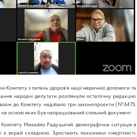
ні Комітету з питань здоров’я нації медичної допомоги та
ання народні депутати розглянули остаточну редакцію
галом до Комітету надійшло три законопроєкти (№6475,
 на основі яких був напрацьований спільний документ.
а Комітету Михайло Радуцький, демографічна ситуація в
ні є вкрай складною. Зростають показники смертності,