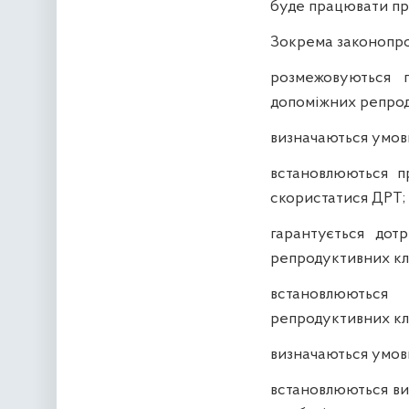
буде працювати про
Зокрема законопро
розмежовуються 
допоміжних репрод
визначаються умов
встановлюються пр
скористатися ДРТ;
гарантується дот
репродуктивних кл
встановлюються
репродуктивних клі
визначаються умови
встановлюються вим