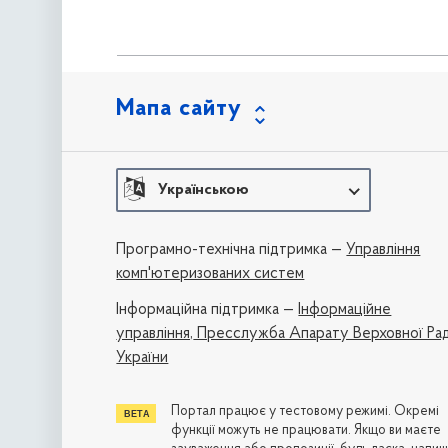
Мапа сайту
Українською
Програмно-технічна підтримка —
Управління
комп'ютеризованих систем
Iнформаційна підтримка —
Інформаційне
управління,
Пресслужба Апарату Верховної Ра
України
Портал працює у тестовому режимі. Окремі
функції можуть не працювати. Якщо ви маєте