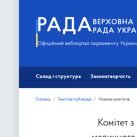
РАДА
ВЕРХОВНА
РАДА УКРА
Офіційний вебпортал парламенту Україн
Склад і структура
Законотворчість
Головна
Текстові публікації
Новини комітетів
Комітет з