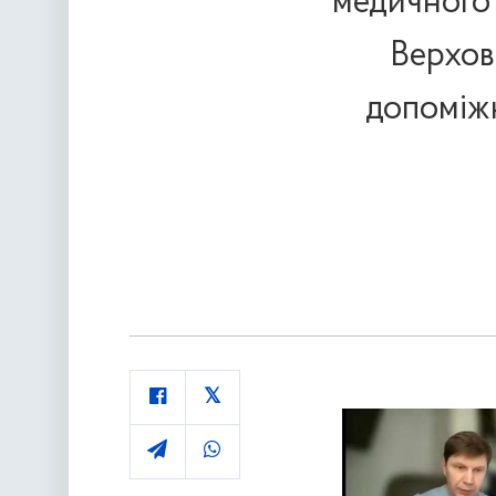
медичного 
Верхов
допоміжн