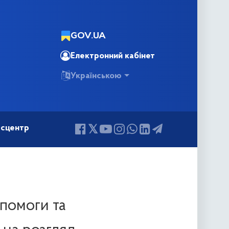
GOV.UA
Електронний кабінет
Українською
сцентр
опомоги та