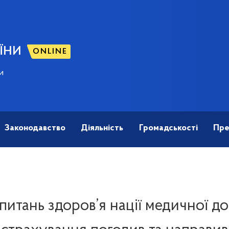
ЇНИ
ONLINE
и
Законодавство
Діяльність
Громадськості
Пре
 питань здоров’я нації медичної д