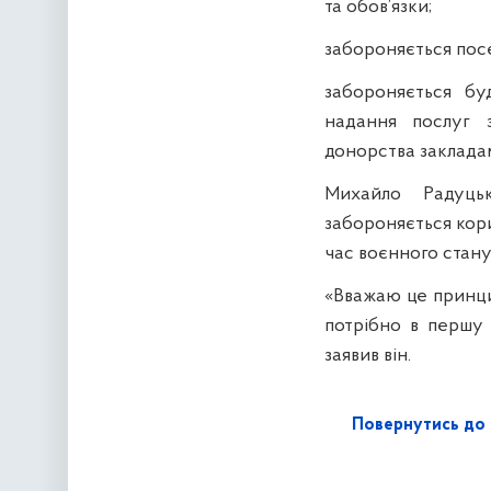
та обов’язки;
забороняється пос
забороняється бу
надання послуг з
донорства закладам
Михайло Радуць
забороняється кор
час воєнного стану 
«Вважаю це принци
потрібно в першу 
заявив він.
Повернутись до 