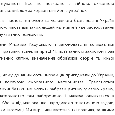
джуваність. Все це пов’язано з війною, складною
ією, виїздом за кордон мільйонів українок.
в, частота жіночого та чоловічого безпліддя в Україні
ожливість для таких людей мати дітей - це застосування
уктивних технологій.
ами Михайла Радуцького, в законодавстві залишається
правових аспектів при ДРТ, пов’язаних із захистом прав
ивних клітин, визначення обов’язків сторін та їхньої
 чому до війни сотні іноземців приїжджали до України,
я послугою сурогатного материнства. Трапляються
етичні батьки не можуть забрати дитину у свою країну,
атеринство там заборонено, і малеча опиняється в
 Або ж від малюка, що народився з генетичною вадою,
ки-іноземці. Ми вирішили ввести чіткі правила, за якими