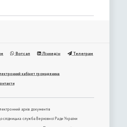
ам
Вотсап
Лінкедін
Телеграм
лектронний кабінет громадянина
онтакти
лектронний архів документів
ослідницька служба Верховної Ради України