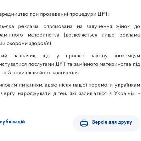
ередництво при проведенні процедури ДРТ;
дь-яка реклама, спрямована на залучення жінок до
амінного материнства (дозволяється лише реклама
и охорони здоров’я).
кий зазначив, що у проєкті закону іноземцям
истуватися послугами ДРТ та замінного материнства під
та 3 роки після його закінчення.
повим питанням, адже після нашої перемоги українкам
чергу народжувати дітей, які залишаться в Україні», -
публікацій
Версія для друку