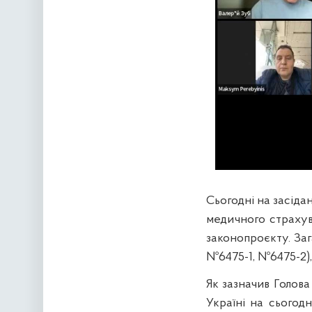
Сьогодні на засідан
медичного страхув
законопроєкту. За
№6475-1, №6475-2),
Як зазначив Голов
Україні на сьогод