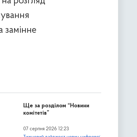
 на розгляд
сування
а замінне
Ще за розділом
“Новини
комітетів”
07 серпня 2026 12:23
Тижневий дайджест новин цифрової