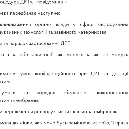
цедура ДРТ», - повідомив він.
єкт передбачає наступне:
повноваження органів влади у сфері застосування
уктивних технологій та замінного материнства;
и та порядок застосування ДРТ;
ава та обов’язки осіб, які можуть та які не можуть
римання умов конфіденційності при ДРТ та донації
ітин;
 умови та порядок зберігання, використання
тин та ембріонів;
 перевезення репродуктивних клітин та ембріонів;
оги до жінки, яка може бути замінною матір’ю, її права