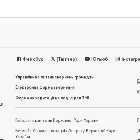
Фейсбук
(Твіттер)
Ютьюб
Інстагр
Управління з питань звернень громадян
Е
Електронна форма звернення
К
Форма акредитації на подію для ЗМІ
ди
Вебсайти комітетів Верховної Ради України
Е
Вебсайт Управління кадрів Апарату Верховної Ради
Д
України