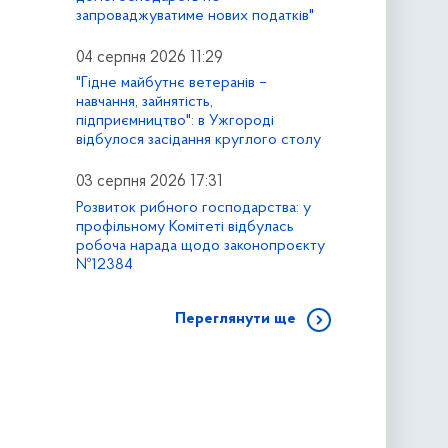
запроваджуватиме нових податків"
04 серпня 2026 11:29
"Гідне майбутнє ветеранів –
навчання, зайнятість,
підприємництво": в Ужгороді
відбулося засідання круглого столу
03 серпня 2026 17:31
Розвиток рибного господарства: у
профільному Комітеті відбулась
робоча нарада щодо законопроєкту
№12384
Переглянути ще