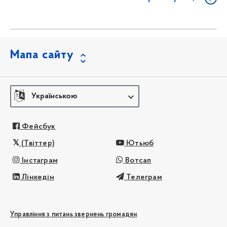
Мапа сайту
Українською
Фейсбук
(Твіттер)
Ютьюб
Інстаграм
Вотсап
Лінкедін
Телеграм
Управління з питань звернень громадян