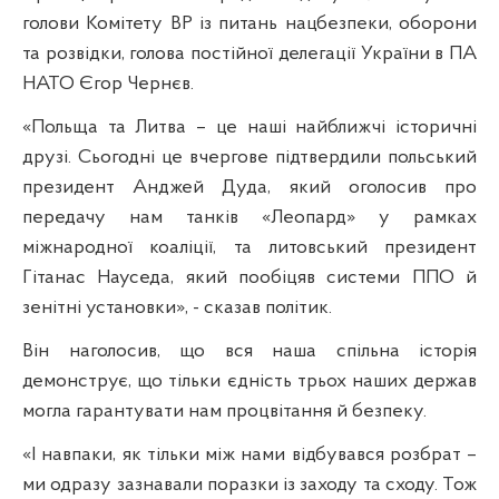
голови Комітету ВР із питань нацбезпеки, оборони
та розвідки, голова постійної делегації України в ПА
НАТО Єгор Чернєв.
«Польща та Литва – це наші найближчі історичні
друзі. Сьогодні це вчергове підтвердили польський
президент Анджей Дуда, який оголосив про
передачу нам танків «Леопард» у рамках
міжнародної коаліції, та литовський президент
Гітанас Науседа, який пообіцяв системи ППО й
зенітні установки», - сказав політик.
Він наголосив, що вся наша спільна історія
демонструє, що тільки єдність трьох наших держав
могла гарантувати нам процвітання й безпеку.
«І навпаки, як тільки між нами відбувався розбрат –
ми одразу зазнавали поразки із заходу та сходу. Тож