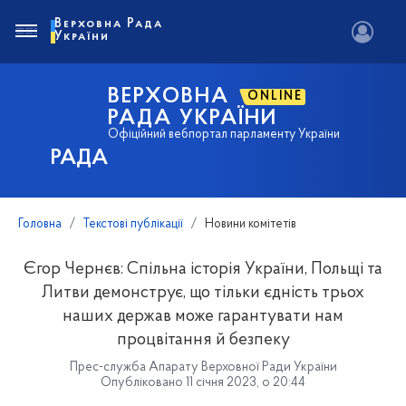
Верховна Рада
України
ВЕРХОВНА
ONLINE
РАДА УКРАЇНИ
Офіційний вебпортал парламенту України
РАДА
Головна
Текстові публікації
Новини комітетів
Єгор Чернєв: Спільна історія України, Польщі та
Литви демонструє, що тільки єдність трьох
наших держав може гарантувати нам
процвітання й безпеку
Прес-служба Апарату Верховної Ради України
Опубліковано 11 січня 2023, о 20:44