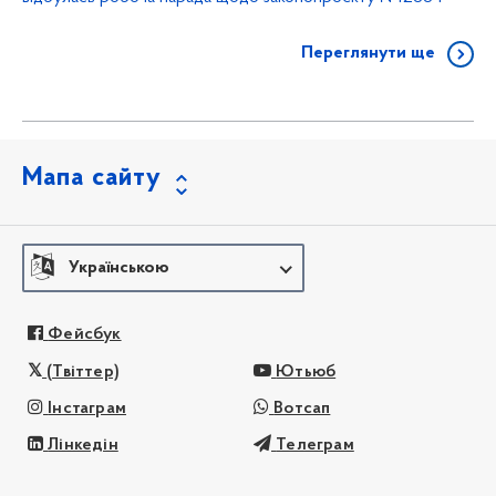
Переглянути ще
Мапа сайту
Українською
Фейсбук
(Твіттер)
Ютьюб
Інстаграм
Вотсап
Лінкедін
Телеграм