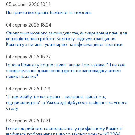
05 серпня 2026 10:14
Підтримка ветеранів. Важливе за тиждень
04 серпня 2026 18:24
Оновлення мовного законодавства, антикризовий план для
видавців та план роботи Комітету: підсумки засідання
Комітету з питань гуманітарної та інформаційної політики
04 серпня 2026 15:37
Голова Комітету соцполітики Галина Третьякова: "Пільгове
оподаткування домогосподарств не запроваджуватиме
нових податків"
04 серпня 2026 11:29
"Гідне майбутнє ветеранів – навчання, зайнятість,
підприємництво": в Ужгороді відбулося засідання круглого
столу
03 серпня 2026 17:31
Розвиток рибного господарства: у профільному Комітеті
відбулась робоча нарада щодо законопроєкту №12384