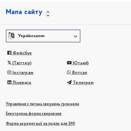
Мапа сайту
Українською
Фейсбук
(Твіттер)
Ютьюб
Інстаграм
Вотсап
Лінкедін
Телеграм
Управління з питань звернень громадян
Електронна форма звернення
Форма акредитації на подію для ЗМІ