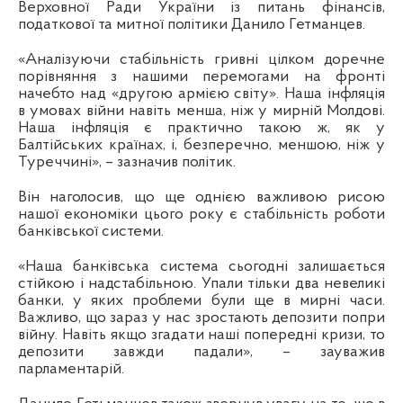
Верховної Ради України із питань фінансів,
податкової та митної політики Данило Гетманцев.
«Аналізуючи стабільність гривні цілком доречне
порівняння з нашими перемогами на фронті
начебто над «другою армією світу». Наша інфляція
в умовах війни навіть менша, ніж у мирній Молдові.
Наша інфляція є практично такою ж, як у
Балтійських країнах, і, безперечно, меншою, ніж у
Туреччині», – зазначив політик.
Він наголосив, що ще однією важливою рисою
нашої економіки цього року є стабільність роботи
банківської системи.
«Наша банківська система сьогодні залишається
стійкою і надстабільною. Упали тільки два невеликі
банки, у яких проблеми були ще в мирні часи.
Важливо, що зараз у нас зростають депозити попри
війну. Навіть якщо згадати наші попередні кризи, то
депозити завжди падали», – зауважив
парламентарій.