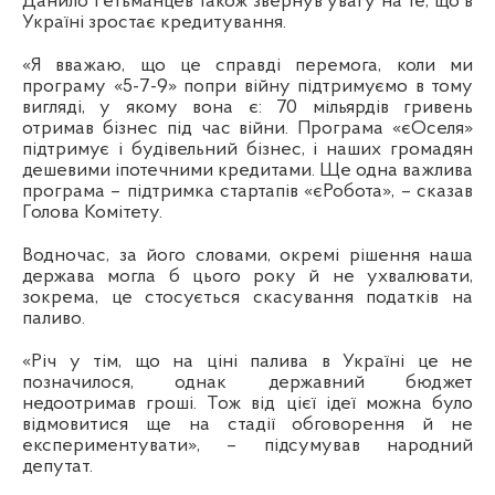
Данило Гетьманцев також звернув увагу на те, що в
Україні зростає кредитування.
«Я вважаю, що це справді перемога, коли ми
програму «5-7-9» попри війну підтримуємо в тому
вигляді, у якому вона є: 70 мільярдів гривень
отримав бізнес під час війни. Програма «єОселя»
підтримує і будівельний бізнес, і наших громадян
дешевими іпотечними кредитами. Ще одна важлива
програма – підтримка стартапів «єРобота», – сказав
Голова Комітету.
Водночас, за його словами, окремі рішення наша
держава могла б цього року й не ухвалювати,
зокрема, це стосується скасування податків на
паливо.
«Річ у тім, що на ціні палива в Україні це не
позначилося, однак державний бюджет
недоотримав гроші. Тож від цієї ідеї можна було
відмовитися ще на стадії обговорення й не
експериментувати», – підсумував народний
депутат.