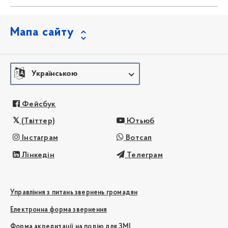
Мапа сайту
Українською
Фейсбук
(Твіттер)
Ютьюб
Інстаграм
Вотсап
Лінкедін
Телеграм
Управління з питань звернень громадян
Електронна форма звернення
Форма акредитації на подію для ЗМІ