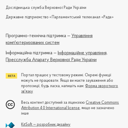
Дослідницька служба Верховної Ради України
Державне підприємство «Парламентський телеканал «Рада»
Програмно-технічна підтримка —
Управління
комп'ютеризованих систем
Iнформаційна підтримка —
Інформаційне управління,
Пресслужба Апарату Верховної Ради України
Портал працює у тестовому режимі. Окремі функції
можуть не працювати. Якщо ви маєте зауваження або
пропозиції, будь ласка, напишіть нам:
Форма зворотного
зв'язку
Весь контент доступний за ліцензією
Creative Commons
Attribution 4.0 International license
, якщо не зазначено
інше
KitSoft — розробник дизайну