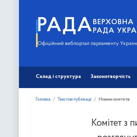
РАДА
ВЕРХОВНА
РАДА УКРА
Офіційний вебпортал парламенту Україн
Склад і структура
Законотворчість
Головна
Текстові публікації
Новини комітетів
Комітет з п