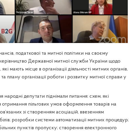
нансів, податкової та митної політики на своєму
 керівництво Державної митної служби України щодо
які мають місце в організації діяльності митних органів,
 та плану організації роботи і розвитку митної справи у
я народні депутати піднімали питання: схем, які
я отримання пільгових умов оформлення товарів на
пов’язаних зі створенням асоціацій, ввезенням
ілів; розробки системи автоматизації митних процедур;
ільних пунктів пропуску; створення електронного