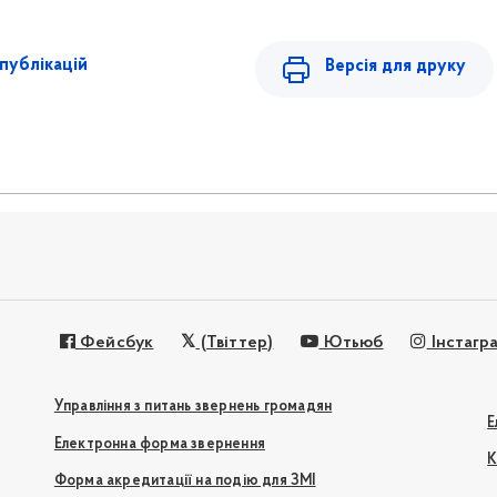
публікацій
Версія для друку
Фейсбук
(Твіттер)
Ютьюб
Інстагр
Управління з питань звернень громадян
Е
Електронна форма звернення
К
Форма акредитації на подію для ЗМІ