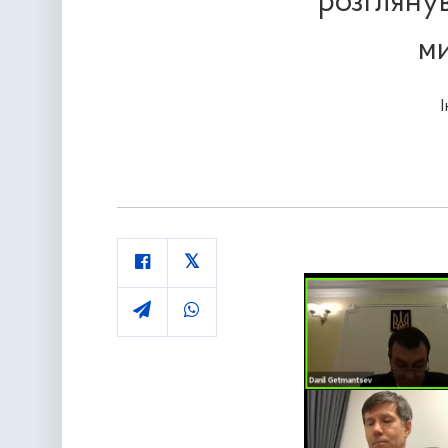
розглянув
ми