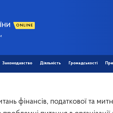
ЇНИ
ONLINE
и
Законодавство
Діяльність
Громадськості
Пре
итань фінансів, податкової та мит