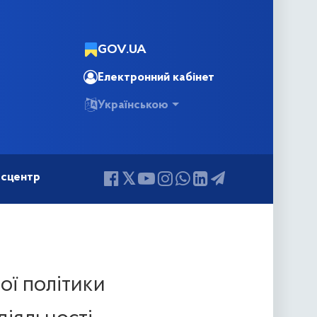
GOV.UA
Електронний кабінет
Українською
сцентр
ної політики