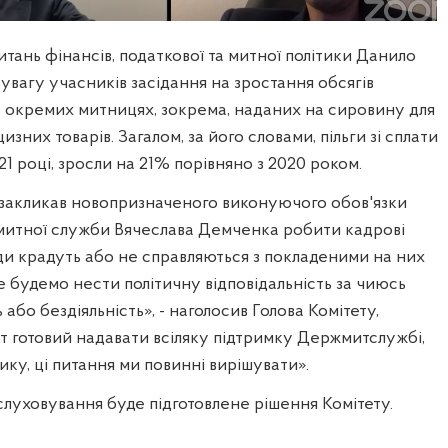
итань фінансів, податкової та митної політики Данило
увагу учасників засідання на зростання обсягів
а окремих митницях, зокрема, наданих на сировину для
зних товарів. Загалом, за його словами, пільги зі сплати
21 році, зросли на 21% порівняно з 2020 роком.
закликав новопризначеного виконуючого обов'язки
митної служби Вячеслава Демченка робити кадрові
ди крадуть або не справляються з покладеними на них
е будемо нести політичну відповідальність за чиюсь
 або бездіяльність», - наголосив Голова Комітету,
т готовий надавати всіляку підтримку Держмитслужбі,
ку, ці питання ми повинні вирішувати».
слуховування буде підготовлене рішення Комітету.