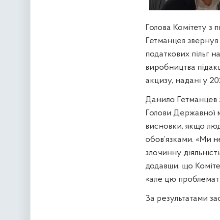
Голова Комітету з п
Гетманцев звернув 
податкових пільг н
виробництва підакци
акцизу, надані у 20
Данило Гетманцев 
Голови Державної 
висновки, якщо лю
обов’язками. «Ми н
злочинну діяльність
додавши, що Коміте
«але цю проблемати
За результатами за