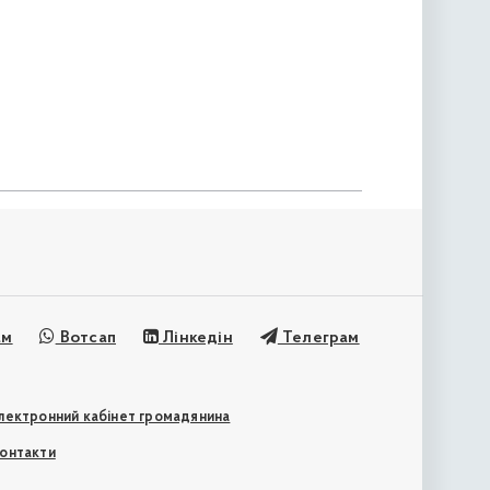
ам
Вотсап
Лінкедін
Телеграм
лектронний кабінет громадянина
онтакти